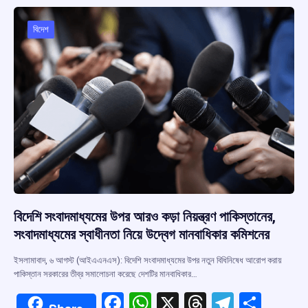
o
A
d
a
o
p
s
m
বিদেশ
k
p
বিদেশি সংবাদমাধ্যমের উপর আরও কড়া নিয়ন্ত্রণ পাকিস্তানের,
সংবাদমাধ্যমের স্বাধীনতা নিয়ে উদ্বেগ মানবাধিকার কমিশনের
ইসলামাবাদ, ৬ আগস্ট (আইএএনএস): বিদেশি সংবাদমাধ্যমের উপর নতুন বিধিনিষেধ আরোপ করায়
পাকিস্তান সরকারের তীব্র সমালোচনা করেছে দেশটির মানবাধিকার…
F
W
X
T
T
S