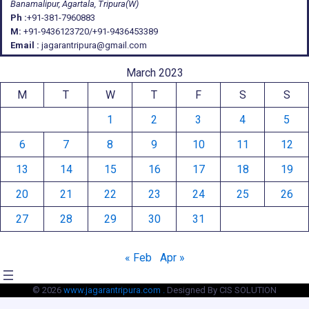
Banamalipur, Agartala, Tripura(W)
Ph :
+91-381-7960883
M:
+91-9436123720/+91-9436453389
Email :
jagarantripura@gmail.com
March 2023
M
T
W
T
F
S
S
1
2
3
4
5
6
7
8
9
10
11
12
13
14
15
16
17
18
19
20
21
22
23
24
25
26
27
28
29
30
31
« Feb
Apr »
© 2026
www.jagarantripura.com .
Designed By CIS SOLUTION