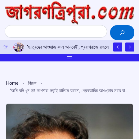
Skip
to
content
Search
‘ছাত্রদের আওয়াজ বদল আনবেই’, প্রয়াগরাজে রাহুলের হুঙ্কার
Home
বিদেশ
‘আমি যদি খুন হই আপনারা লড়াই চালিয়ে যাবেন’, গ্রেফতারির আশঙ্কার মাঝে বার্তা ইমরানের