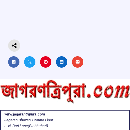
b
s
a
gr
e
o
A
d
a
o
p
s
m
k
p
www.jagarantripura.com
Jagaran Bhavan, Ground Floor
L. N. Bari Lane(Prabhubari)