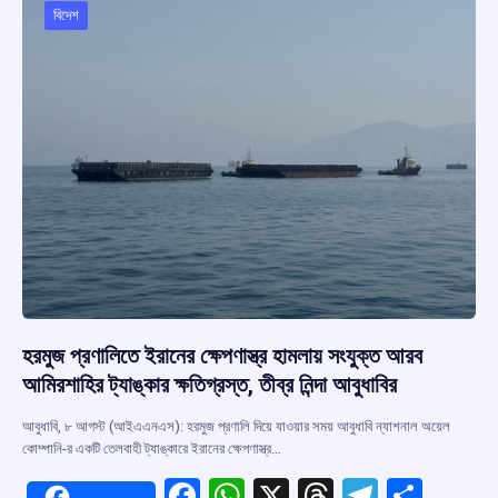
বিদেশ
হরমুজ প্রণালিতে ইরানের ক্ষেপণাস্ত্র হামলায় সংযুক্ত আরব
আমিরশাহির ট্যাঙ্কার ক্ষতিগ্রস্ত, তীব্র নিন্দা আবুধাবির
আবুধাবি, ৮ আগস্ট (আইএএনএস): হরমুজ প্রণালি দিয়ে যাওয়ার সময় আবুধাবি ন্যাশনাল অয়েল
কোম্পানি-র একটি তেলবাহী ট্যাঙ্কারে ইরানের ক্ষেপণাস্ত্র…
F
W
X
T
T
S