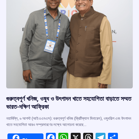
k
p
গুরুত্বপূর্ণ খনিজ, ওষুধ ও উৎপাদন খাতে সহযোগিতা বাড়াতে সম্মত
ভারত-দক্ষিণ আফ্রিকা
নয়াদিল্লি, ৬ আগস্ট (আইএএনএস): গুরুত্বপূর্ণ খনিজ (ক্রিটিক্যাল মিনারেল), ওষুধশিল্প এবং উৎপাদন
খাতে সহযোগিতা আরও সম্প্রসারণের লক্ষ্যে আলোচনা করেছে…
F
W
X
T
T
S