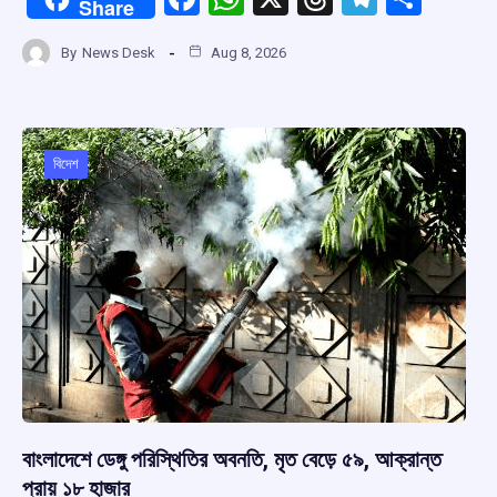
Share
a
h
hr
el
h
By
News Desk
Aug 8, 2026
ce
at
e
e
ar
b
s
a
gr
e
o
A
d
a
o
p
s
m
বিদেশ
k
p
বাংলাদেশে ডেঙ্গু পরিস্থিতির অবনতি, মৃত বেড়ে ৫৯, আক্রান্ত
প্রায় ১৮ হাজার