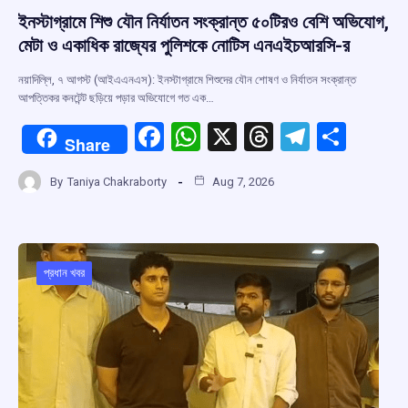
ইনস্টাগ্রামে শিশু যৌন নির্যাতন সংক্রান্ত ৫০টিরও বেশি অভিযোগ,
মেটা ও একাধিক রাজ্যের পুলিশকে নোটিস এনএইচআরসি-র
নয়াদিল্লি, ৭ আগস্ট (আইএএনএস): ইনস্টাগ্রামে শিশুদের যৌন শোষণ ও নির্যাতন সংক্রান্ত
আপত্তিকর কনটেন্ট ছড়িয়ে পড়ার অভিযোগে গত এক…
F
W
X
T
T
S
Share
a
h
hr
el
h
By
Taniya Chakraborty
Aug 7, 2026
ce
at
e
e
ar
b
s
a
gr
e
o
A
d
a
o
p
s
m
প্রধান খবর
k
p