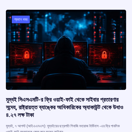
b
s
a
gr
e
o
A
d
a
o
p
s
m
প্রধান খবর
k
p
মুম্বই সিএসএমটি-র ফ্রি ওয়াই-ফাই থেকে সাইবার প্রতারণার
সন্দেহ, রাষ্ট্রায়ত্ত ব্যাঙ্কের আধিকারিকের অ্যাকাউন্ট থেকে উধাও
৪.২৭ লক্ষ টাকা
মুম্বই, ৭ আগস্ট (আইএএনএস): মুম্বইয়ের ছত্রপতি শিবাজি মহারাজ টার্মিনাস -এর ফ্রি পাবলিক
ওয়াই-ফাই ব্যবহারকে কেন্দ্র করে বড়সড় সাইবার…