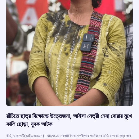
রাঁচিতে ছাত্র বিক্ষোভে উত্তেজনা, আইসা নেত্রী নেহা বোরার মুখে
কালি ছোড়া, যুবক আটক
রাঁচি, ৭ আগস্ট(আইএএনএস) : ঝাড়খণ্ডে সরকারি নিয়োগ পরীক্ষায় অনিয়মের অভিযোগকে কেন্দ্র করে