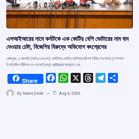
এসআইআরের নামে কর্নাটকে এক কোটির বেশি ভোটারের নাম বাদ
দেওয়ার চেষ্টা, বিজেপির বিরুদ্ধে অভিযোগ কংগ্রেসের
বেঙ্গালুরু, ৬ আগস্ট (আইএএনএস): কর্নাটকে ভোটার তালিকার বিশেষ নিবিড় সংশোধন (স্পেশাল
ইনটেনসিভ রিভিশন বা এসআইআর) প্রক্রিয়ার মাধ্যমে এক…
F
W
X
T
T
S
Share
a
h
hr
el
h
By
News Desk
Aug 6, 2026
ce
at
e
e
ar
b
s
a
gr
e
o
A
d
a
o
p
s
m
k
p