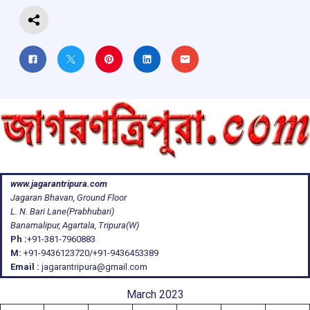
www.jagarantripura.com
Jagaran Bhavan, Ground Floor
L. N. Bari Lane(Prabhubari)
Banamalipur, Agartala, Tripura(W)
Ph :
+91-381-7960883
M:
+91-9436123720/+91-9436453389
Email :
jagarantripura@gmail.com
March 2023