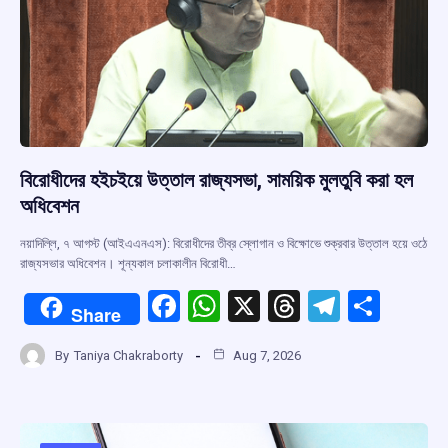
বিরোধীদের হইচইয়ে উত্তাল রাজ্যসভা, সাময়িক মুলতুবি করা হল
অধিবেশন
নয়াদিল্লি, ৭ আগস্ট (আইএএনএস): বিরোধীদের তীব্র স্লোগান ও বিক্ষোভে শুক্রবার উত্তাল হয়ে ওঠে
রাজ্যসভার অধিবেশন। শূন্যকাল চলাকালীন বিরোধী…
F
W
X
T
T
S
Share
a
h
hr
el
h
By
Taniya Chakraborty
Aug 7, 2026
ce
at
e
e
ar
b
s
a
gr
e
o
A
d
a