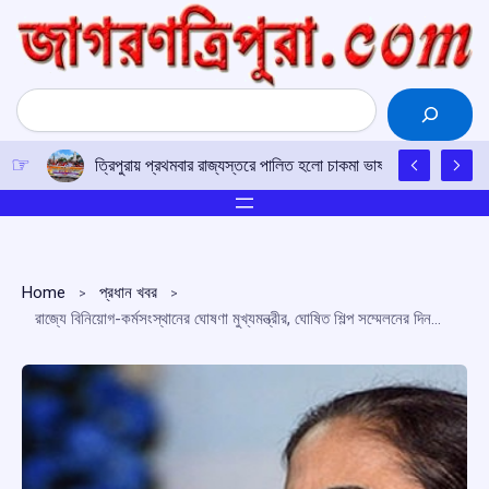
Skip
to
content
Search
ত্রিপুরায় প্রথমবার রাজ্যস্তরে পালিত হলো চাকমা ভাষা ও লিপি দিবস, বর্ণাঢ
Home
প্রধান খবর
রাজ্যে বিনিয়োগ-কর্মসংস্থানের ঘোষণা মুখ্যমন্ত্রীর, ঘোষিত শিল্প সম্মেলনের দিনক্ষণও