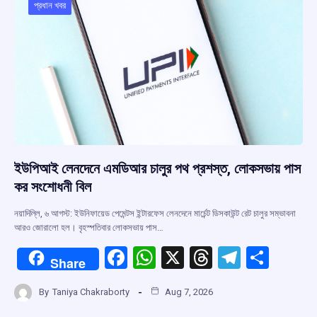
o
p
s
m
প্রধান খবর
k
p
ইউপিআই লেনদেনে এমডিআর চালুর পথ প্রশস্ত, লোকসভায় পাস
কর সংশোধনী বিল
নয়াদিল্লি, ৬ আগস্ট: ইউনিফায়েড পেমেন্টস ইন্টারফেস লেনদেনে মার্চেন্ট ডিসকাউন্ট রেট চালুর সম্ভাবনা
আরও জোরালো হল। বৃহস্পতিবার লোকসভায় পাস…
F
W
X
T
T
S
Share
a
h
hr
el
h
By
Taniya Chakraborty
Aug 7, 2026
ce
at
e
e
ar