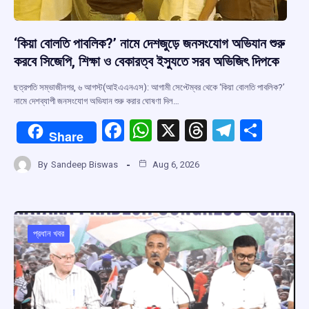
‘কিয়া বোলতি পাবলিক?’ নামে দেশজুড়ে জনসংযোগ অভিযান শুরু
করবে সিজেপি, শিক্ষা ও বেকারত্ব ইস্যুতে সরব অভিজিৎ দিপকে
ছত্রপতি সম্ভাজীনগর, ৬ আগস্ট(আইএএনএস): আগামী সেপ্টেম্বর থেকে ‘কিয়া বোলতি পাবলিক?’
নামে দেশব্যাপী জনসংযোগ অভিযান শুরু করার ঘোষণা দিল…
F
W
X
T
T
S
Share
a
h
hr
el
h
By
Sandeep Biswas
Aug 6, 2026
ce
at
e
e
ar
b
s
a
gr
e
o
A
d
a
o
p
s
m
প্রধান খবর
k
p