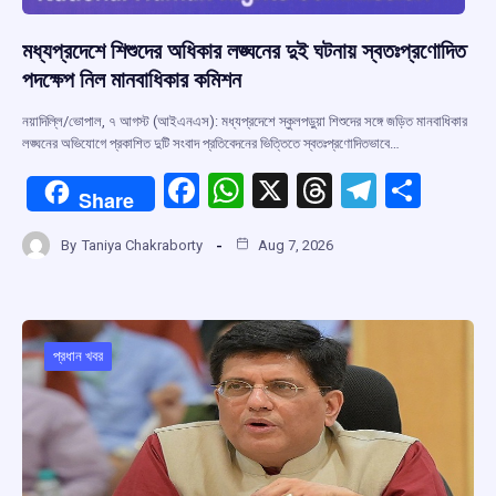
মধ্যপ্রদেশে শিশুদের অধিকার লঙ্ঘনের দুই ঘটনায় স্বতঃপ্রণোদিত
পদক্ষেপ নিল মানবাধিকার কমিশন
নয়াদিল্লি/ভোপাল, ৭ আগস্ট (আইএনএস): মধ্যপ্রদেশে স্কুলপড়ুয়া শিশুদের সঙ্গে জড়িত মানবাধিকার
লঙ্ঘনের অভিযোগে প্রকাশিত দুটি সংবাদ প্রতিবেদনের ভিত্তিতে স্বতঃপ্রণোদিতভাবে…
F
W
X
T
T
S
Share
a
h
hr
el
h
By
Taniya Chakraborty
Aug 7, 2026
ce
at
e
e
ar
b
s
a
gr
e
o
A
d
a
o
p
s
m
প্রধান খবর
k
p