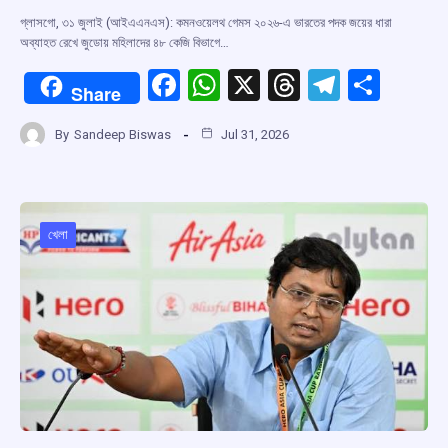
গ্লাসগো, ৩১ জুলাই (আইএএনএস): কমনওয়েলথ গেমস ২০২৬-এ ভারতের পদক জয়ের ধারা
অব্যাহত রেখে জুডোয় মহিলাদের ৪৮ কেজি বিভাগে…
F
W
X
T
T
S
Share
a
h
hr
el
h
By
Sandeep Biswas
Jul 31, 2026
ce
at
e
e
ar
b
s
a
gr
e
o
A
d
a
o
p
s
m
খেলা
k
p