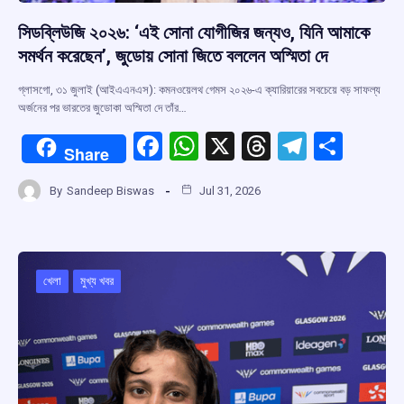
সিডব্লিউজি ২০২৬: ‘এই সোনা যোগীজির জন্যও, যিনি আমাকে
সমর্থন করেছেন’, জুডোয় সোনা জিতে বললেন অস্মিতা দে
গ্লাসগো, ৩১ জুলাই (আইএএনএস): কমনওয়েলথ গেমস ২০২৬-এ ক্যারিয়ারের সবচেয়ে বড় সাফল্য
অর্জনের পর ভারতের জুডোকা অস্মিতা দে তাঁর…
F
W
X
T
T
S
Share
a
h
hr
el
h
By
Sandeep Biswas
Jul 31, 2026
ce
at
e
e
ar
b
s
a
gr
e
o
A
d
a
o
p
s
m
খেলা
মুখ্য খবর
k
p