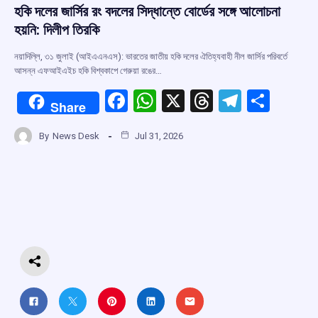
হকি দলের জার্সির রং বদলের সিদ্ধান্তে বোর্ডের সঙ্গে আলোচনা
হয়নি: দিলীপ তিরকি
নয়াদিল্লি, ৩১ জুলাই (আইএএনএস): ভারতের জাতীয় হকি দলের ঐতিহ্যবাহী নীল জার্সির পরিবর্তে
আসন্ন এফআইএইচ হকি বিশ্বকাপে গেরুয়া রঙের…
F
W
X
T
T
S
Share
a
h
hr
el
h
By
News Desk
Jul 31, 2026
ce
at
e
e
ar
b
s
a
gr
e
o
A
d
a
o
p
s
m
k
p