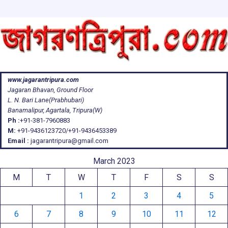
www.jagarantripura.com
Jagaran Bhavan, Ground Floor
L. N. Bari Lane(Prabhubari)
Banamalipur, Agartala, Tripura(W)
Ph :
+91-381-7960883
M:
+91-9436123720/+91-9436453389
Email :
jagarantripura@gmail.com
March 2023
M
T
W
T
F
S
S
1
2
3
4
5
6
7
8
9
10
11
12