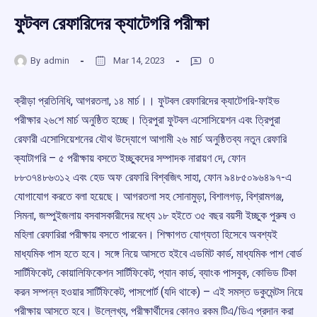
ফুটবল রেফারিদের ক্যাটেগরি পরীক্ষা
By
admin
Mar 14, 2023
0
ক্রীড়া প্রতিনিধি, আগরতলা, ১৪ মার্চ।। ফুটবল রেফারিদের ক্যাটেগরি-ফাইভ
পরীক্ষার ২৬শে মার্চ অনুষ্ঠিত হচ্ছে। ত্রিপুরা ফুটবল এসোসিয়েশন এবং ত্রিপুরা
রেফারী এসোসিয়েশনের যৌথ উদ্যোগে আগামী ২৬ মার্চ অনুষ্ঠিতব্য নতুন রেফারি
ক্যাটাগরি – ৫ পরীক্ষায় বসতে ইচ্ছুকদের সম্পাদক নারায়ণ দে, ফোন
৮৮৩৭৪৮৬৩১২ এবং হেড অফ রেফারি বিশ্বজিৎ সাহা, ফোন ৯৪৮৫০৯৬৪৯৭-এ
যোগাযোগ করতে বলা হয়েছে। আগরতলা সহ সোনামুড়া, বিশালগড়, বিশ্রামগঞ্জ,
সিমনা, জম্পুইজলায় বসবাসকারীদের মধ্যে ১৮ হইতে ৩৫ বছর বয়সী ইচ্ছুক পুরুষ ও
মহিলা রেফারিরা পরীক্ষায় বসতে পারবেন। শিক্ষাগত যোগ্যতা হিসেবে অবশ্যই
মাধ্যমিক পাস হতে হবে। সঙ্গে নিয়ে আসতে হইবে এডমিট কার্ড, মাধ্যমিক পাশ বোর্ড
সার্টিফিকেট, কোয়ালিফিকেশন সার্টিফিকেট, প্যান কার্ড, ব্যাংক পাসবুক, কোভিড টিকা
করন সম্পন্ন হওয়ার সার্টিফিকেট, পাসপোর্ট (যদি থাকে) – এই সমস্ত ডকুমেন্টস নিয়ে
পরীক্ষায় আসতে হবে। উল্লেখ্য, পরীক্ষার্থীদের কোনও রকম টিএ/ডিএ প্রদান করা