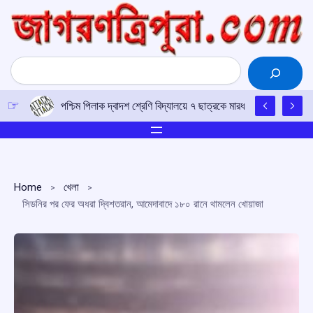
Skip
to
content
Search
বিরোধীদের ওয়াকআউটের মধ্যেই রাজ্যসভায় পাশ ‘ব্যাঙ্কার্স’ বুকস এভিডেন
Home
খেলা
সিডনির পর ফের অধরা দ্বিশতরান, আমেদাবাদে ১৮০ রানে থামলেন খোয়াজা