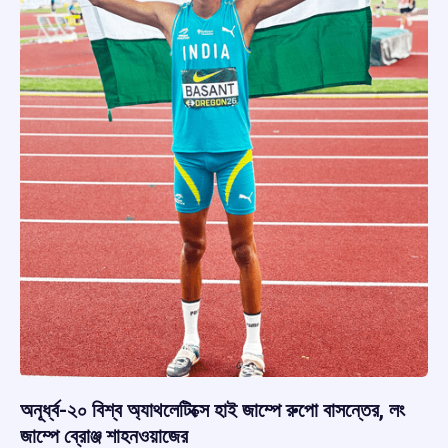
অনূর্ধ্ব-২০ বিশ্ব অ্যাথলেটিক্সে হাই জাম্পে রুপো বাসন্তের, লং
জাম্পে ব্রোঞ্জ শাহনওয়াজের