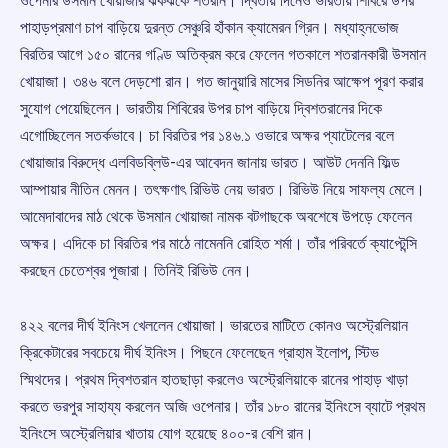
ওপেনার উসমান খোয়াজার ঝকঝকে শতরান। দ্বিতীয় দিনেও ভারতীয় শিবিরে উপর
পাহাড়প্রমাণ চাপ বাড়িয়ে দুরন্ত সেঞ্চুরি হাঁকান ক্যামেরন গ্রিন। মধ্যাহ্নভোজ
বিরতির আগে ১৫০ রানের গণ্ডি অতিক্রম করে ফেলেন গতকালে শতরানকারী উসমান
খোয়াজা। ৩৪৬ বলে দেড়শো রান। গত জানুয়ারি মাসের সিডনির আক্ষেপ পূরণ করার
সুযোগ পেয়েছিলেন। ভারতীয় শিবিরের উপর চাপ বাড়িয়ে দ্বিশতরানের দিকে
এগোচ্ছিলেন সতর্কভাবে। চা বিরতির পর ১৪৬.১ ওভারে অক্ষর প্যাটেলের বলে
খোয়াজার বিরুদ্ধে এলবিডব্লিউ-এর আবেদন জানায় ভারত। আউট দেননি ফিল্ড
আম্পায়ার নীতিন মেনন। তৎক্ষণাৎ রিভিউ নেয় ভারত। রিভিউ নিয়ে সাফল্য মেলে।
আমেদাবাদের মাঠ থেকে উসমান খোয়াজা নামক বটগাছকে অবশেষে উপড়ে ফেলেন
অক্ষর। এদিকে চা বিরতির পর মাঠে নামেননি রোহিত শর্মা। তাঁর পরিবর্তে ক্যাপ্টেন্সি
করছেন চেতেশ্বর পূজারা। তিনিই রিভিউ নেন।
৪২২ বলের দীর্ঘ ইনিংস খেললেন খোয়াজা। ভারতের মাটিতে কোনও অস্ট্রেলিয়ান
ক্রিকেটারের সবচেয়ে দীর্ঘ ইনিংস। পিছনে ফেলেছেন গ্রাহাম ইলোপ, স্টিভ
স্মিথদের। প্রথম দ্বিশতরান হাতছাড়া করলেও অস্ট্রেলিয়াকে রানের পাহাড় খাড়া
করতে ভরপুর সাহায্য করলেন অজি ওপেনার। তাঁর ১৮০ রানের ইনিংসে ব্যাটে প্রথম
ইনিংসে অস্ট্রেলিয়ার খাতায় যোগ হয়েছে ৪০০-র বেশি রান।