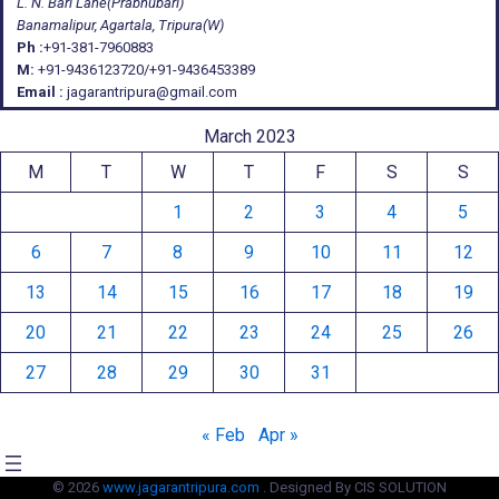
L. N. Bari Lane(Prabhubari)
Banamalipur, Agartala, Tripura(W)
Ph :
+91-381-7960883
M:
+91-9436123720/+91-9436453389
Email :
jagarantripura@gmail.com
March 2023
M
T
W
T
F
S
S
1
2
3
4
5
6
7
8
9
10
11
12
13
14
15
16
17
18
19
20
21
22
23
24
25
26
27
28
29
30
31
« Feb
Apr »
© 2026
www.jagarantripura.com .
Designed By CIS SOLUTION