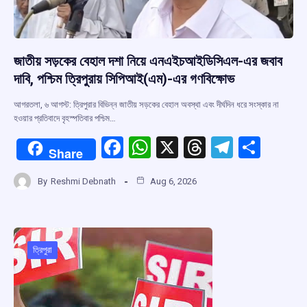
জাতীয় সড়কের বেহাল দশা নিয়ে এনএইচআইডিসিএল-এর জবাব
দাবি, পশ্চিম ত্রিপুরায় সিপিআই(এম)-এর গণবিক্ষোভ
আগরতলা, ৬ আগস্ট: ত্রিপুরার বিভিন্ন জাতীয় সড়কের বেহাল অবস্থা এবং দীর্ঘদিন ধরে সংস্কার না
হওয়ার প্রতিবাদে বৃহস্পতিবার পশ্চিম…
F
W
X
T
T
S
Share
a
h
hr
el
h
By
Reshmi Debnath
Aug 6, 2026
ce
at
e
e
ar
b
s
a
gr
e
o
A
d
a
o
p
s
m
ত্রিপুরা
k
p