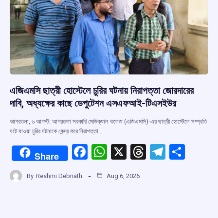
এজিএমসি ছাত্রী হোস্টেলে চুরির ঘটনায় নিরাপত্তা জোরদারের
দাবি, অধ্যক্ষের কাছে ডেপুটেশন এসএফআই-টিএসইউর
আগরতলা, ৬ আগস্ট: আগরতলা সরকারি মেডিক্যাল কলেজ (এজিএমসি)-এর ছাত্রী হোস্টেলে সম্প্রতি
ঘটে যাওয়া চুরির ঘটনাকে কেন্দ্র করে নিরাপত্তা…
F
W
X
T
T
S
Share
a
h
hr
el
h
By
Reshmi Debnath
Aug 6, 2026
ce
at
e
e
ar
b
s
a
gr
e
o
A
d
a