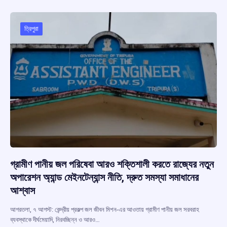
b
s
a
gr
e
o
A
d
a
o
p
s
m
ত্রিপুরা
k
p
গ্রামীণ পানীয় জল পরিষেবা আরও শক্তিশালী করতে রাজ্যের নতুন
অপারেশন অ্যান্ড মেইনটেন্যান্স নীতি, দ্রুত সমস্যা সমাধানের
আশ্বাস
আগরতলা, ৭ আগস্ট: কেন্দ্রীয় প্রকল্প জল জীবন মিশন-এর আওতায় গ্রামীণ পানীয় জল সরবরাহ
ব্যবস্থাকে দীর্ঘমেয়াদি, নিরবচ্ছিন্ন ও আরও…