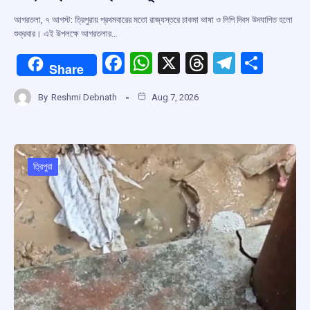
আগরতলা, ৭ আগস্ট: ত্রিপুরায় প্রথমবারের মতো রাজ্যস্তরে চাকমা ভাষা ও লিপি দিবস উদযাপিত হলো
শুক্রবার। এই উপলক্ষে আগরতলার…
F
W
X
T
T
S
Share
a
h
hr
el
h
By
Reshmi Debnath
Aug 7, 2026
ce
at
e
e
ar
b
s
a
gr
e
o
A
d
a
o
p
s
m
ত্রিপুরা
k
p