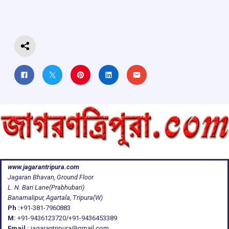
o
p
s
m
k
p
www.jagarantripura.com
Jagaran Bhavan, Ground Floor
L. N. Bari Lane(Prabhubari)
Banamalipur, Agartala, Tripura(W)
Ph :
+91-381-7960883
M:
+91-9436123720/+91-9436453389
Email :
jagarantripura@gmail.com