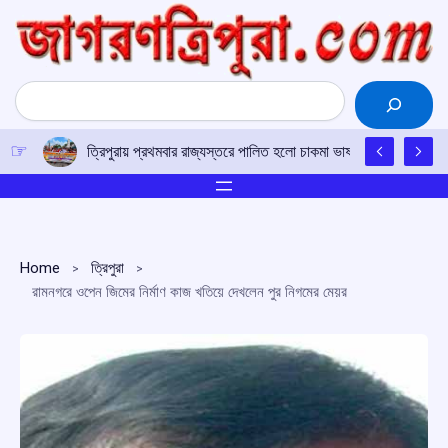
Skip
to
content
Search
ত্রিপুরায় প্রথমবার রাজ্যস্তরে পালিত হলো চাকমা ভাষা ও লিপি দিবস, বর্ণাঢ
Home
ত্রিপুরা
রামনগরে ওপেন জিমের নির্মাণ কাজ খতিয়ে দেখলেন পুর নিগমের মেয়র