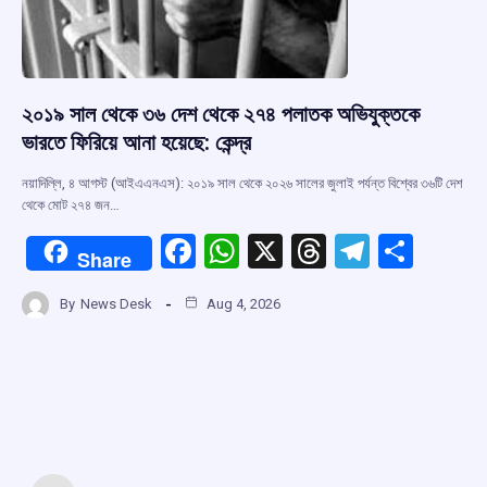
২০১৯ সাল থেকে ৩৬ দেশ থেকে ২৭৪ পলাতক অভিযুক্তকে
ভারতে ফিরিয়ে আনা হয়েছে: কেন্দ্র
নয়াদিল্লি, ৪ আগস্ট (আইএএনএস): ২০১৯ সাল থেকে ২০২৬ সালের জুলাই পর্যন্ত বিশ্বের ৩৬টি দেশ
থেকে মোট ২৭৪ জন…
F
W
X
T
T
S
Share
a
h
hr
el
h
By
News Desk
Aug 4, 2026
ce
at
e
e
ar
b
s
a
gr
e
o
A
d
a
o
p
s
m
k
p