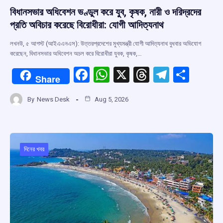
বিধানসভার অধিবেশন ভণ্ডুল করে যুব, কৃষক, নারী ও দরিদ্রদের
প্রতি অবিচার করেছে বিরোধীরা: যোগী আদিত্যনাথ
লখনউ, ৫ আগস্ট (আইএএনএস): উত্তরপ্রদেশের মুখ্যমন্ত্রী যোগী আদিত্যনাথ বুধবার অভিযোগ
করেছেন, বিধানসভার অধিবেশন অচল করে বিরোধীরা যুবক, কৃষক,…
F
W
X
T
T
S
Share
a
h
hr
el
h
By
News Desk
Aug 5, 2026
ce
at
e
e
ar
b
s
a
gr
e
o
A
d
a
o
p
s
m
দিনের খবর
k
p