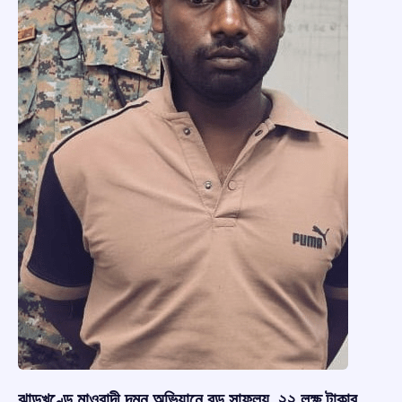
ঝাড়খণ্ডে মাওবাদী দমন অভিযানে বড় সাফল্য, ২২ লক্ষ টাকার