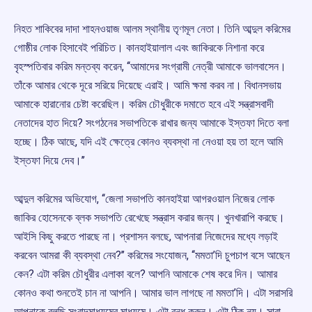
নিহত শাকিবের দাদা শাহনওয়াজ আলম স্থানীয় তৃণমূল নেতা। তিনি আব্দুল করিমের
গোষ্ঠীর লোক হিসাবেই পরিচিত। কানহাইয়ালাল এবং জাকিরকে নিশানা করে
বৃহস্পতিবার করিম মন্তব্য করেন, ‘‘আমাদের সংগ্রামী নেত্রী আমাকে ভালবাসেন।
তাঁকে আমার থেকে দূরে সরিয়ে দিয়েছে এরাই। আমি ক্ষমা করব না। বিধানসভায়
আমাকে হারানোর চেষ্টা করেছিল। করিম চৌধুরীকে দমাতে হবে এই সন্ত্রাসবাদী
নেতাদের হাত দিয়ে? সংগঠনের সভাপতিকে রাখার জন্য আমাকে ইস্তফা দিতে বলা
হচ্ছে। ঠিক আছে, যদি এই ক্ষেত্রে কোনও ব্যবস্থা না নেওয়া হয় তা হলে আমি
ইস্তফা দিয়ে দেব।’’
আব্দুল করিমের অভিযোগ, ‘‘জেলা সভাপতি কানহাইয়া আগরওয়াল নিজের লোক
জাকির হোসেনকে ব্লক সভাপতি রেখেছে সন্ত্রাস করার জন্য। খুনখারাপি করছে।
আইসি কিছু করতে পারছে না। প্রশাসন বলছে, আপনারা নিজেদের মধ্যে লড়াই
করবেন আমরা কী ব্যবস্থা নেব?’’ করিমের সংযোজন, ‘‘মমতা’দি চুপচাপ বসে আছেন
কেন? এটা করিম চৌধুরীর এলাকা বলে? আপনি আমাকে শেষ করে দিন। আমার
কোনও কথা শুনতেই চান না আপনি। আমার ভাল লাগছে না মমতা’দি। এটা সরাসরি
আপনাকে বলছি সংবাদমাধ্যমের মাধ্যমে। এটা বন্ধ করুন। এটা ঠিক নয়। সারা