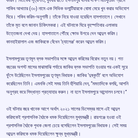
করিম। বিতর্কের সূত্রপাত, বুধবার রাতে ইসলামপুর থানার দক্ষিণ মাটিকুণ্ডা গ্রামে
শাকিব আখতার (৩০) নামে এক সিভিক ভলান্টিয়ারকে বোমা মেরে খুন করার অভিযোগ
ঘিরে। শকিব করিম-অনুগামী। তাঁকে নিয়ে যাওয়া হয়েছিল হাসপাতালে। সেখানে
তাঁকে মৃত বলে জানান চিকিৎসকরা। এই ঘটনাকে ঘিরে বৃহস্পতিবার এলাকায়
উত্তেজনা দেখা দেয়। হাসপাতালে পৌঁছে ক্ষোভ উগরে দেন আব্দুল করিম।
কানহাইয়ালাল এবং জাকিরকে বেঁধেন ‘চ্যালেঞ্জ’ করেন আব্দুল করিম।
ইসলামপুরের তৃণমূল ব্লক সভাপতির সঙ্গে আব্দুল করিমের বিরোধ নতুন নয়। গত
বছরের অগস্ট মাসের মাঝামাঝি পর্যায়ে জাকির ব্লক সভাপতি হওয়ার পর একই সুরে
ফুঁসে উঠেছিলেন ইসলামপুরের তৃণমূল বিধায়ক। জাকির ‘দুষ্কৃতী’ বলে অভিযোগ
করেছিলেন তিনি। এমনকি সেই সময় তিনি হুঁশিয়ারি দেন, ‘‘মমতাদিকে বলছি, আপনি
অনুগ্রহ করে সিদ্ধান্ত প্রত্যাহার করুন। না হলে ইসলামপুরে আন্দোলন চলবে।’’
ওই ঘটনার বছর খানেক আগে অর্থাৎ ২০২১ সালের ডিসেম্বর মাসে এই আব্দুল
করিমকেই প্রশাসনিক বৈঠকে ধমক দিয়েছিলেন মুখ্যমন্ত্রী। রায়গঞ্জে হওয়া ওই
প্রশাসনিক বৈঠকে পৃথক জেলা চেয়ে বসেছিলেন ইসলামপুরের বিধায়ক। সেই সময়
আব্দুল করিমকে ধমক দিয়েছিলেন ক্ষুব্ধ মুখ্যমন্ত্রী।