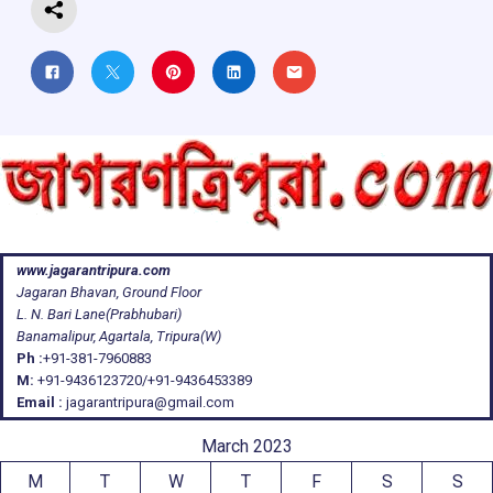
www.jagarantripura.com
Jagaran Bhavan, Ground Floor
L. N. Bari Lane(Prabhubari)
Banamalipur, Agartala, Tripura(W)
Ph :
+91-381-7960883
M:
+91-9436123720/+91-9436453389
Email :
jagarantripura@gmail.com
March 2023
M
T
W
T
F
S
S