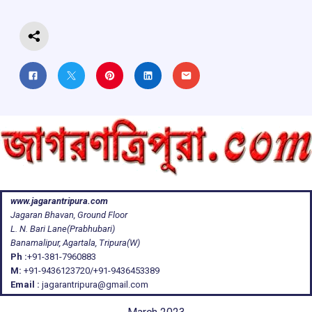
k
p
www.jagarantripura.com
Jagaran Bhavan, Ground Floor
L. N. Bari Lane(Prabhubari)
Banamalipur, Agartala, Tripura(W)
Ph :
+91-381-7960883
M:
+91-9436123720/+91-9436453389
Email :
jagarantripura@gmail.com