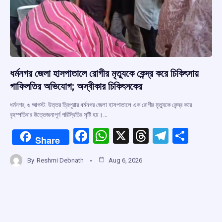
ধর্মনগর জেলা হাসপাতালে রোগীর মৃত্যুকে কেন্দ্র করে চিকিৎসায়
গাফিলতির অভিযোগ; অস্বীকার চিকিৎসকের
ধর্মনগর, ৬ আগস্ট: উত্তর ত্রিপুরার ধর্মনগর জেলা হাসপাতালে এক রোগীর মৃত্যুকে কেন্দ্র করে
বৃহস্পতিবার উত্তেজনাপূর্ণ পরিস্থিতির সৃষ্টি হয়।…
F
W
X
T
T
S
Share
a
h
hr
el
h
By
Reshmi Debnath
Aug 6, 2026
ce
at
e
e
ar
b
s
a
gr
e
o
A
d
a
o
p
s
m