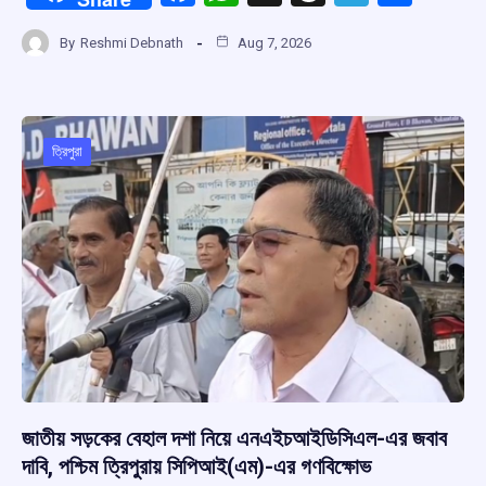
a
h
hr
el
h
By
Reshmi Debnath
Aug 7, 2026
ce
at
e
e
ar
b
s
a
gr
e
o
A
d
a
o
p
s
m
ত্রিপুরা
k
p
জাতীয় সড়কের বেহাল দশা নিয়ে এনএইচআইডিসিএল-এর জবাব
দাবি, পশ্চিম ত্রিপুরায় সিপিআই(এম)-এর গণবিক্ষোভ