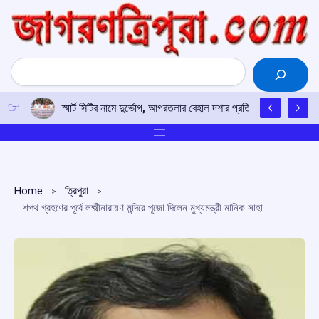
Skip
to
content
Search
স্মার্ট সিটির নামে দুর্ভোগ, আগরতলার বেহাল দশার প্রতিবাদে পথে সদর জে
Home
ত্রিপুরা
শপথ গ্রহণের পূর্বে লক্ষ্মীনারায়ণ মন্দিরে পূজো দিলেন মুখ্যমন্ত্রী মানিক সাহা