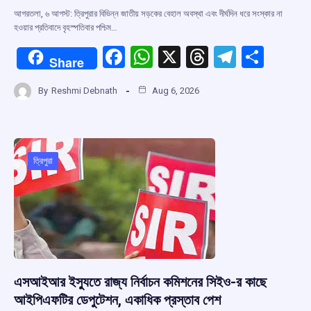
আগরতলা, ৬ আগস্ট: ত্রিপুরার বিভিন্ন জাতীয় সড়কের বেহাল অবস্থা এবং দীর্ঘদিন ধরে সংস্কার না
হওয়ার প্রতিবাদে বৃহস্পতিবার পশ্চিম…
F
W
X
T
T
S
Share
a
h
hr
el
h
By
Reshmi Debnath
Aug 6, 2026
ce
at
e
e
ar
b
s
a
gr
e
o
A
d
a
o
p
s
m
ত্রিপুরা
k
p
এসআইআর ইস্যুতে রাজ্য নির্বাচন কমিশনের সিইও-র কাছে
আইপিএফটির ডেপুটেশন, একাধিক প্রস্তাব পেশ