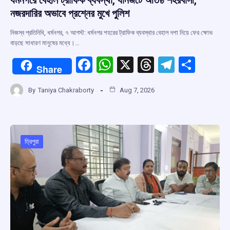
ধর্মনগরে বেহাল ট্রাফিক ব্যবস্থা, যানজটে অতিষ্ঠ শহরবাসী,
নজরদারির অভাবে প্রশ্নের মুখে পুলিশ
নিজস্ব প্রতিনিধি, ধর্মনগর, ৭ আগস্ট: ধর্মনগর শহরের ট্রাফিক ব্যবস্থার বেহাল দশা নিয়ে ফের ক্ষোভ
বাড়ছে সাধারণ মানুষের মধ্যে।…
F
W
X
T
T
S
Share
a
h
hr
el
h
By
Taniya Chakraborty
Aug 7, 2026
ce
at
e
e
ar
b
s
a
gr
e
o
A
d
a
o
p
s
m
ত্রিপুরা
k
p