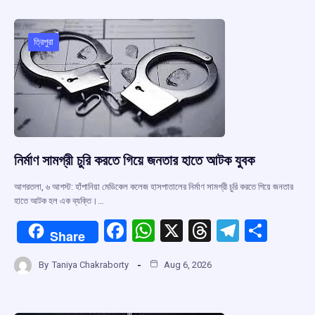
b
s
a
gr
e
o
A
d
a
o
p
s
m
ত্রিপুরা
k
p
নির্মাণ সামগ্রী চুরি করতে গিয়ে জনতার হাতে আটক যুবক
আগরতলা, ৬ আগস্ট: হাঁপানিয়া মেডিকেল কলেজ হাসপাতালের নির্মাণ সামগ্রী চুরি করতে গিয়ে জনতার
হাতে আটক হল এক ব্যক্তি।…
F
W
X
T
T
S
Share
a
h
hr
el
h
By
Taniya Chakraborty
Aug 6, 2026
ce
at
e
e
ar
b
s
a
gr
e