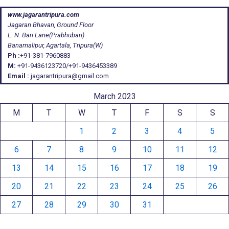
www.jagarantripura.com
Jagaran Bhavan, Ground Floor
L. N. Bari Lane(Prabhubari)
Banamalipur, Agartala, Tripura(W)
Ph :
+91-381-7960883
M:
+91-9436123720/+91-9436453389
Email :
jagarantripura@gmail.com
March 2023
M
T
W
T
F
S
S
1
2
3
4
5
6
7
8
9
10
11
12
13
14
15
16
17
18
19
20
21
22
23
24
25
26
27
28
29
30
31