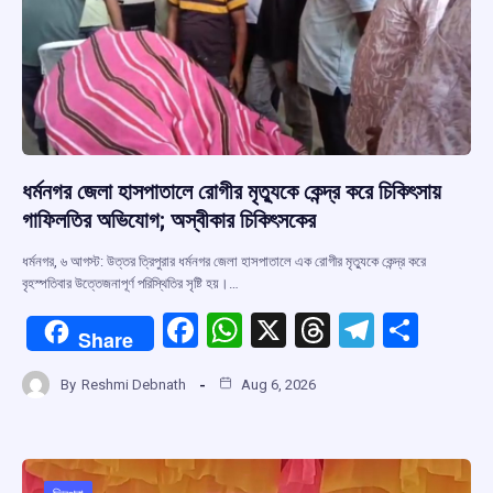
ধর্মনগর জেলা হাসপাতালে রোগীর মৃত্যুকে কেন্দ্র করে চিকিৎসায়
গাফিলতির অভিযোগ; অস্বীকার চিকিৎসকের
ধর্মনগর, ৬ আগস্ট: উত্তর ত্রিপুরার ধর্মনগর জেলা হাসপাতালে এক রোগীর মৃত্যুকে কেন্দ্র করে
বৃহস্পতিবার উত্তেজনাপূর্ণ পরিস্থিতির সৃষ্টি হয়।…
F
W
X
T
T
S
Share
a
h
hr
el
h
By
Reshmi Debnath
Aug 6, 2026
ce
at
e
e
ar
b
s
a
gr
e
o
A
d
a