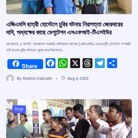
এজিএমসি ছাত্রী হোস্টেলে চুরির ঘটনায় নিরাপত্তা জোরদারের
দাবি, অধ্যক্ষের কাছে ডেপুটেশন এসএফআই-টিএসইউর
আগরতলা, ৬ আগস্ট: আগরতলা সরকারি মেডিক্যাল কলেজ (এজিএমসি)-এর ছাত্রী হোস্টেলে সম্প্রতি
ঘটে যাওয়া চুরির ঘটনাকে কেন্দ্র করে নিরাপত্তা…
F
W
X
T
T
S
Share
a
h
hr
el
h
By
Reshmi Debnath
Aug 6, 2026
ce
at
e
e
ar
b
s
a
gr
e
o
A
d
a
o
p
s
m
ত্রিপুরা
k
p