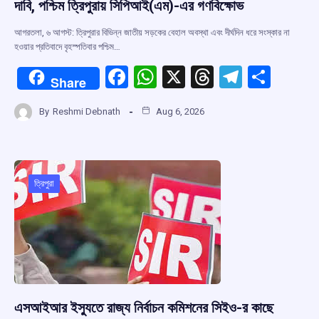
দাবি, পশ্চিম ত্রিপুরায় সিপিআই(এম)-এর গণবিক্ষোভ
আগরতলা, ৬ আগস্ট: ত্রিপুরার বিভিন্ন জাতীয় সড়কের বেহাল অবস্থা এবং দীর্ঘদিন ধরে সংস্কার না
হওয়ার প্রতিবাদে বৃহস্পতিবার পশ্চিম…
F
W
X
T
T
S
Share
a
h
hr
el
h
By
Reshmi Debnath
Aug 6, 2026
ce
at
e
e
ar
b
s
a
gr
e
o
A
d
a
o
p
s
m
ত্রিপুরা
k
p
এসআইআর ইস্যুতে রাজ্য নির্বাচন কমিশনের সিইও-র কাছে