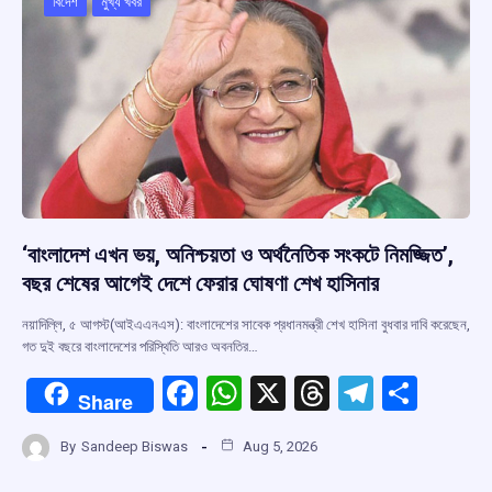
o
p
s
m
বিদেশ
মুখ্য খবর
k
p
‘বাংলাদেশ এখন ভয়, অনিশ্চয়তা ও অর্থনৈতিক সংকটে নিমজ্জিত’,
বছর শেষের আগেই দেশে ফেরার ঘোষণা শেখ হাসিনার
নয়াদিল্লি, ৫ আগস্ট(আইএএনএস): বাংলাদেশের সাবেক প্রধানমন্ত্রী শেখ হাসিনা বুধবার দাবি করেছেন,
গত দুই বছরে বাংলাদেশের পরিস্থিতি আরও অবনতির…
F
W
X
T
T
S
Share
a
h
hr
el
h
By
Sandeep Biswas
Aug 5, 2026
ce
at
e
e
ar