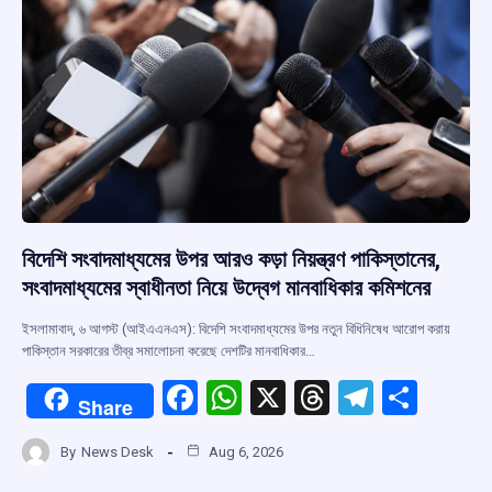
k
p
বিদেশি সংবাদমাধ্যমের উপর আরও কড়া নিয়ন্ত্রণ পাকিস্তানের,
সংবাদমাধ্যমের স্বাধীনতা নিয়ে উদ্বেগ মানবাধিকার কমিশনের
ইসলামাবাদ, ৬ আগস্ট (আইএএনএস): বিদেশি সংবাদমাধ্যমের উপর নতুন বিধিনিষেধ আরোপ করায়
পাকিস্তান সরকারের তীব্র সমালোচনা করেছে দেশটির মানবাধিকার…
F
W
X
T
T
S
Share
a
h
hr
el
h
By
News Desk
Aug 6, 2026
ce
at
e
e
ar