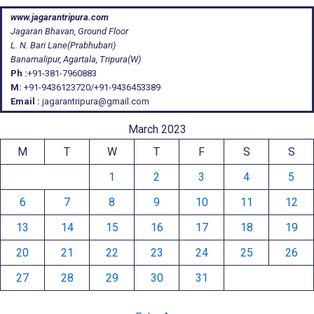
www.jagarantripura.com
Jagaran Bhavan, Ground Floor
L. N. Bari Lane(Prabhubari)
Banamalipur, Agartala, Tripura(W)
Ph :
+91-381-7960883
M:
+91-9436123720/+91-9436453389
Email :
jagarantripura@gmail.com
March 2023
M
T
W
T
F
S
S
1
2
3
4
5
6
7
8
9
10
11
12
13
14
15
16
17
18
19
20
21
22
23
24
25
26
27
28
29
30
31