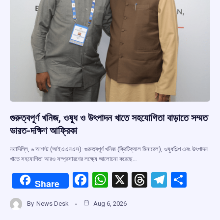
গুরুত্বপূর্ণ খনিজ, ওষুধ ও উৎপাদন খাতে সহযোগিতা বাড়াতে সম্মত
ভারত-দক্ষিণ আফ্রিকা
নয়াদিল্লি, ৬ আগস্ট (আইএএনএস): গুরুত্বপূর্ণ খনিজ (ক্রিটিক্যাল মিনারেল), ওষুধশিল্প এবং উৎপাদন
খাতে সহযোগিতা আরও সম্প্রসারণের লক্ষ্যে আলোচনা করেছে…
F
W
X
T
T
S
Share
a
h
hr
el
h
By
News Desk
Aug 6, 2026
ce
at
e
e
ar