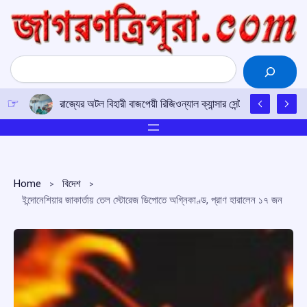
Skip
to
content
Search
রাজ্যের অটল বিহারী বাজপেয়ী রিজিওন্যাল ক্যান্সার সেন্টারে উত্তর-পূর্ব
Home
বিদেশ
ইন্দোনেশিয়ার জাকার্তায় তেল স্টোরেজ ডিপোতে অগ্নিকাণ্ড, প্রাণ হারালেন ১৭ জন