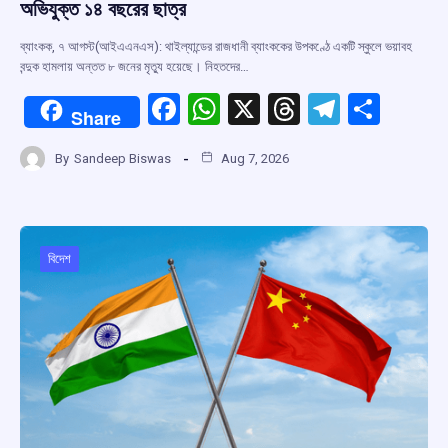
অভিযুক্ত ১৪ বছরের ছাত্র
ব্যাংকক, ৭ আগস্ট(আইএএনএস): থাইল্যান্ডের রাজধানী ব্যাংককের উপকণ্ঠে একটি স্কুলে ভয়াবহ
বন্দুক হামলায় অন্তত ৮ জনের মৃত্যু হয়েছে। নিহতদের…
F
W
X
T
T
S
Share
a
h
hr
el
h
By
Sandeep Biswas
Aug 7, 2026
ce
at
e
e
ar
b
s
a
gr
e
o
A
d
a
o
p
s
m
বিদেশ
k
p