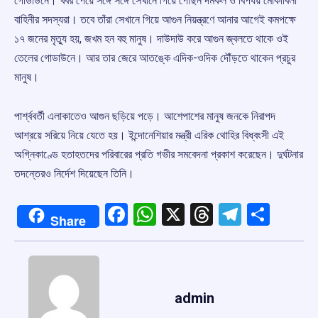
গোডাউনে। খবর পেয়ে সঙ্গে সঙ্গে সেখানে গিয়ে পৌঁছন দমকল ও বিপর্যয় মোকাবিলা
বাহিনীর সদস্যরা। তবে তাঁরা সেখানে গিয়ে আগুন নিয়ন্ত্রণে আনার আগেই কমপক্ষে
১৭ জনের মৃত্যু হয়, জখম হন বহু মানুষ। দাউদাউ করে আগুন জ্বলতে থাকে ওই
তেলের গোডাউনে। আর তার জেরে আতঙ্কে এদিক-ওদিক দৌঁড়তে থাকেন প্রচুর
মানুষ।
পার্শ্ববর্তী এলাকাতেও আগুন ছড়িয়ে পড়ে। আশেপাশের মানুষ জনকে নিরাপদ
আশ্রয়ে সরিয়ে নিয়ে যেতে হয়। ইন্দোনেশিয়ার মন্ত্রী এরিক থোহির বিধ্বংসী এই
অগ্নিকাণ্ডে হতাহতদের পরিবারের প্রতি গভীর সমবেদনা প্রকাশ করেছেন। দুর্ঘটনার
তদন্তেরও নির্দেশ দিয়েছেন তিনি।
Facebook
WhatsApp
X
Threads
Telegr
Shar
Share
admin