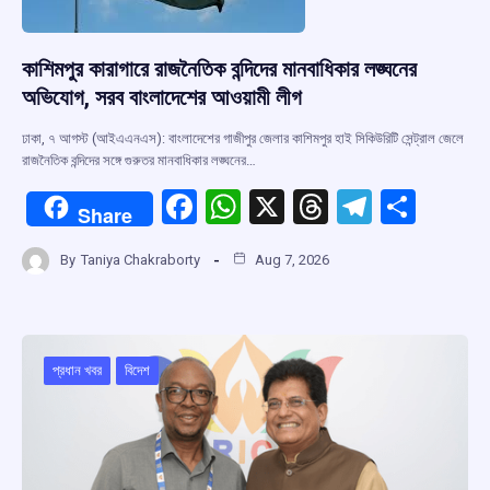
কাশিমপুর কারাগারে রাজনৈতিক বন্দিদের মানবাধিকার লঙ্ঘনের
অভিযোগ, সরব বাংলাদেশের আওয়ামী লীগ
ঢাকা, ৭ আগস্ট (আইএএনএস): বাংলাদেশের গাজীপুর জেলার কাশিমপুর হাই সিকিউরিটি সেন্ট্রাল জেলে
রাজনৈতিক বন্দিদের সঙ্গে গুরুতর মানবাধিকার লঙ্ঘনের…
F
W
X
T
T
S
Share
a
h
hr
el
h
By
Taniya Chakraborty
Aug 7, 2026
ce
at
e
e
ar
b
s
a
gr
e
o
A
d
a
o
p
s
m
প্রধান খবর
বিদেশ
k
p