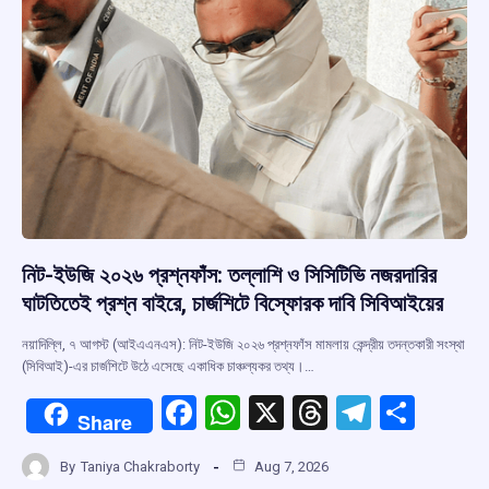
নিট-ইউজি ২০২৬ প্রশ্নফাঁস: তল্লাশি ও সিসিটিভি নজরদারির
ঘাটতিতেই প্রশ্ন বাইরে, চার্জশিটে বিস্ফোরক দাবি সিবিআইয়ের
নয়াদিল্লি, ৭ আগস্ট (আইএএনএস): নিট-ইউজি ২০২৬ প্রশ্নফাঁস মামলায় কেন্দ্রীয় তদন্তকারী সংস্থা
(সিবিআই)-এর চার্জশিটে উঠে এসেছে একাধিক চাঞ্চল্যকর তথ্য।…
F
W
X
T
T
S
Share
a
h
hr
el
h
By
Taniya Chakraborty
Aug 7, 2026
ce
at
e
e
ar