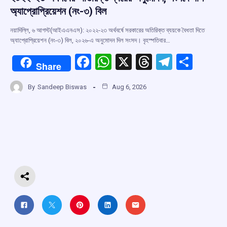
অ্যাপ্রোপ্রিয়েশন (নং-৩) বিল
নয়াদিল্লি, ৬ আগস্ট(আইএএনএস): ২০২২-২৩ অর্থবর্ষে সরকারের অতিরিক্ত ব্যয়কে বৈধতা দিতে
অ্যাপ্রোপ্রিয়েশন (নং-৩) বিল, ২০২৬-এ অনুমোদন দিল সংসদ। বৃহস্পতিবার…
F
W
X
T
T
S
Share
a
h
hr
el
h
By
Sandeep Biswas
Aug 6, 2026
ce
at
e
e
ar
b
s
a
gr
e
o
A
d
a
o
p
s
m
k
p