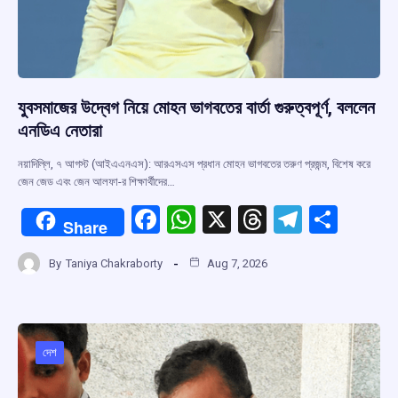
যুবসমাজের উদ্বেগ নিয়ে মোহন ভাগবতের বার্তা গুরুত্বপূর্ণ, বললেন
এনডিএ নেতারা
নয়াদিল্লি, ৭ আগস্ট (আইএএনএস): আরএসএস প্রধান মোহন ভাগবতের তরুণ প্রজন্ম, বিশেষ করে
জেন জেড এবং জেন আলফা-র শিক্ষার্থীদের…
F
W
X
T
T
S
Share
a
h
hr
el
h
By
Taniya Chakraborty
Aug 7, 2026
ce
at
e
e
ar
b
s
a
gr
e
o
A
d
a
o
p
s
m
দেশ
k
p