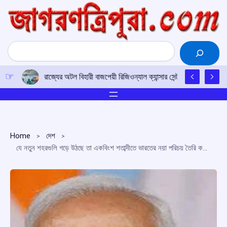
Skip
to
content
Search
রাজ্যের অটল বিহারী বাজপেয়ী রিজিওন্যাল ক্যান্সার সেন্টারে উত্তর-পূর্ব
Home
দেশ
যে নতুন শহরগুলি গড়ে উঠছে তা একবিংশ শতাব্দীতে ভারতের নয়া পরিচয় তৈরি করবে : প্রধানমন্ত্রী