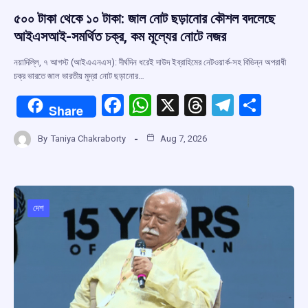
৫০০ টাকা থেকে ১০ টাকা: জাল নোট ছড়ানোর কৌশল বদলেছে
আইএসআই-সমর্থিত চক্র, কম মূল্যের নোটে নজর
নয়াদিল্লি, ৭ আগস্ট (আইএএনএস): দীর্ঘদিন ধরেই দাউদ ইব্রাহিমের নেটওয়ার্ক-সহ বিভিন্ন অপরাধী
চক্র ভারতে জাল ভারতীয় মুদ্রা নোট ছড়ানোর…
F
W
X
T
T
S
Share
a
h
hr
el
h
By
Taniya Chakraborty
Aug 7, 2026
ce
at
e
e
ar
b
s
a
gr
e
o
A
d
a
o
p
s
m
দেশ
k
p