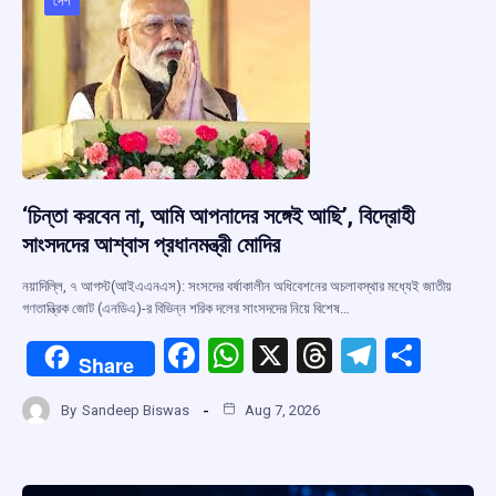
দেশ
‘চিন্তা করবেন না, আমি আপনাদের সঙ্গেই আছি’, বিদ্রোহী
সাংসদদের আশ্বাস প্রধানমন্ত্রী মোদির
নয়াদিল্লি, ৭ আগস্ট(আইএএনএস): সংসদের বর্ষাকালীন অধিবেশনের অচলাবস্থার মধ্যেই জাতীয়
গণতান্ত্রিক জোট (এনডিএ)-র বিভিন্ন শরিক দলের সাংসদদের নিয়ে বিশেষ…
F
W
X
T
T
S
Share
a
h
hr
el
h
By
Sandeep Biswas
Aug 7, 2026
ce
at
e
e
ar
b
s
a
gr
e