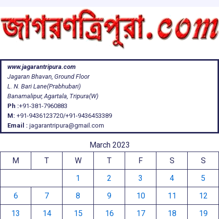
www.jagarantripura.com
Jagaran Bhavan, Ground Floor
L. N. Bari Lane(Prabhubari)
Banamalipur, Agartala, Tripura(W)
Ph :
+91-381-7960883
M:
+91-9436123720/+91-9436453389
Email :
jagarantripura@gmail.com
March 2023
M
T
W
T
F
S
S
1
2
3
4
5
6
7
8
9
10
11
12
13
14
15
16
17
18
19