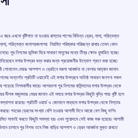
াসী
 বছর এখনো বৃষ্টিপাত না হওয়ায় রাস্তার পাশের বিভিন্ন ড্রেন, নালা, পরিত্যক্ত
 নালা, পরিত্যক্ত জলাশয়জলাশয় নিয়মিত পরিষ্কার পরিচ্ছন্ন রাখার তেমন কোন
ে৷ পুর নিগমের ভূমিকা ঘিরে সাধারণ মানুষের মধ্যে তীব্র ক্ষোভ ধুমায়িত হচ্ছে৷
ানিয়েছেন মশার উপদ্রব বন্ধ করার জন্য প্রয়োজনীয় উদ্যোগ গ্রহণ করা হচ্ছে৷
র বানী শোনালেন মেয়র৷ আশপাশ ও ড্রেইনে ময়লা আবর্জনা না ফেলার আহ্বান জানান
িগমের অন্তর্গত প্রতিটি ওয়ার্ডেই এই মশার উপদ্রবে অতিষ্ঠ সাধারণ জনগণ৷ সকল
য় হয়ে পড়েছে নিগমবাসীর কাছে৷ আগরতলা পুর নিগমের বাসিন্দাদের মশার উপদ্রব থেকে
়র দীপক মজুমদার৷ মেয়র জানান এই সময়ে মশার উপদ্রব কিছুটা বৃদ্ধি পায়৷ বৃষ্টি হলে
বস্থাপনা রয়েছে৷ প্রতিটি ওয়ার্ড ও জোনালে মাধ্যমে মশার উপদ্রব থেকে নিস্তার
 করছে৷ শহরের ড্রেনের সংখ্যা বেশি হওয়ায় আগামী দিনে আরো বেশ কিছু ফগিং
 নিয়মিত সাফাই করতে কিছুটা সমস্যা হয়৷ এখন পুরোদমে সেই কাজ শুরু হয়েছে৷ আগামী
ভিযান চালাবে পুর নিগম৷ তবে নিজ বাড়ির আশপাশ ও ড্রেন আবর্জনা মুক্ত রাখতে