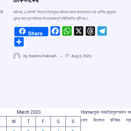
্রী
ধর্মনগর, ৬ আগস্ট: উত্তর ত্রিপুরার ধর্মনগর জেলা হাসপাতালে এক রোগীর মৃত্যুকে
কেন্দ্র করে বৃহস্পতিবার উত্তেজনাপূর্ণ পরিস্থিতির সৃষ্টি হয়।…
F
W
X
T
T
Share
a
h
hr
el
S
ce
at
e
e
h
r
b
s
a
gr
By
Reshmi Debnath
Aug 6, 2026
ar
o
A
d
a
e
m
o
p
s
m
k
p
March 2023
Home
মুখ্য খবর
ত্রিপুরা
প্রধান খ
খেলা
বিনোদন
বাণিজ্য
স্বা
T
W
T
F
S
S