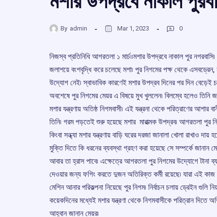
মশার উপদ্রবে নাকাল পুরব
By
admin
Mar 1, 2023
0
নিজস্ব প্রতিনিধি আগরতলা ১ মার্চ৷৷মশার উপদ্রবে নাকাল পুর নগরবাসি৷ এ
জলাশয়ে বংশবৃদ্ধি করে চলেছে মশা৷ পুর নিগমের পক্ষ থেকে এসবড্রেন,
উদ্যোগ নেই৷ স্বাভাবিক কারণেই মশার উপদ্রব দিনের পর দিন বেড়েই চলেছ
অবশেষে পুর নিগমের মেয়র এ বিষয়ে মুখ খুললেন৷ বিলম্বে হলেও তিনি জ
মশার যন্ত্রণায় অতিষ্ঠ নিগমবাসী৷ এই যন্ত্রনা থেকে পরিত্রাণের আশা
তিনি৷ গরম পড়তেই শুরু হয়েছে মশার মারাত্মক উপদ্রব৷ আগরতলা পুর ন
কিংবা সন্ধ্যা মশার যন্ত্রণায় বাড়ি ঘরের দরজা জানালা খোলা রাখাও দা
মুক্তি দিতে কি ধরনের ব্যবস্থা গ্রহণ করা হয়েছে সে সম্পর্কে জানান মেয
আবার তা হ্রাস পাবে৷ এক্ষেত্রে আগরতলা পুর নিগমের উদ্যোগে টানা ব্য
দেওয়ার জন্য ফগিং করতে দুজন অতিরিক্ত কর্মী রয়েছে৷ যারা এই কাজ
মেশিন আনার পরিকল্পনা নিয়েছে পুর নিগম৷ নির্বাচন চলায় ড্রেইন গুলি
কয়েকদিনের মধ্যেই মশার যন্ত্রণা থেকে নিগমবাসীকে পরিত্রান দিতে অ
আহ্বান জানান মেয়র৷