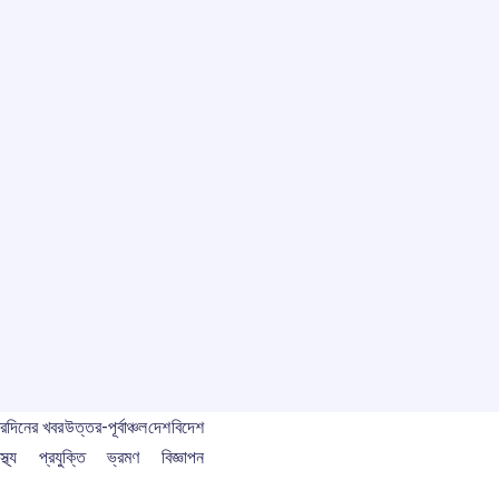
বর
দিনের খবর
উত্তর-পূর্বাঞ্চল
দেশ
বিদেশ
স্থ্য
প্রযুক্তি
ভ্রমণ
বিজ্ঞাপন