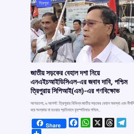
ত্রিপুরা
জাতীয় সড়কের বেহাল দশা নিয়ে
এনএইচআইডিসিএল-এর জবাব দাবি, পশ্চিম
ত্রিপুরায় সিপিআই(এম)-এর গণবিক্ষোভ
আগরতলা, ৬ আগস্ট: ত্রিপুরার বিভিন্ন জাতীয় সড়কের বেহাল অবস্থা এবং দীর্ঘদ
ধরে সংস্কার না হওয়ার প্রতিবাদে বৃহস্পতিবার পশ্চিম…
F
W
X
T
T
Share
a
h
hr
el
S