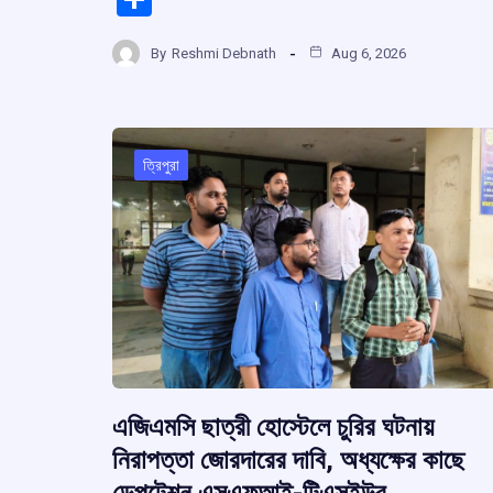
ce
at
e
e
h
b
s
a
g
By
Reshmi Debnath
Aug 6, 2026
ar
o
A
d
a
e
o
p
s
k
p
ত্রিপুরা
এজিএমসি ছাত্রী হোস্টেলে চুরির ঘটনায়
নিরাপত্তা জোরদারের দাবি, অধ্যক্ষের কাছে
ডেপুটেশন এসএফআই-টিএসইউর