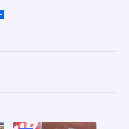
ads
elegram
Share