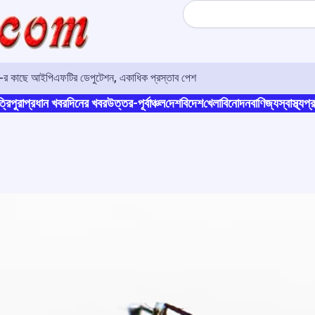
Search
ও-র কাছে আইপিএফটির ডেপুটেশন, একাধিক প্রস্তাব পেশ
্রিপুরা
প্রধান খবর
দিনের খবর
উত্তর-পূর্বাঞ্চল
দেশ
বিদেশ
খেলা
বিনোদন
বাণিজ্য
স্বাস্থ্য
প্র