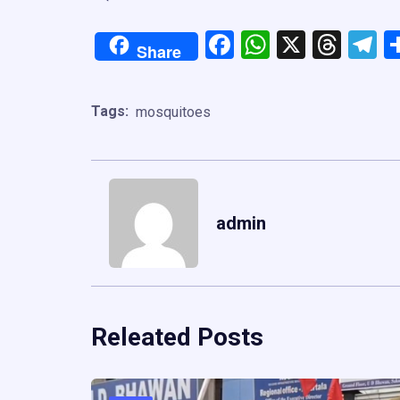
Facebook
WhatsApp
X
Thre
T
Share
Tags:
mosquitoes
admin
Releated Posts