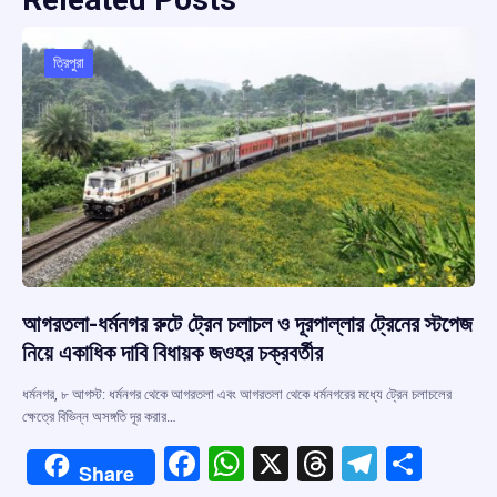
ত্রিপুরা
আগরতলা-ধর্মনগর রুটে ট্রেন চলাচল ও দূরপাল্লার ট্রেনের স্টপেজ
নিয়ে একাধিক দাবি বিধায়ক জওহর চক্রবর্তীর
ধর্মনগর, ৮ আগস্ট: ধর্মনগর থেকে আগরতলা এবং আগরতলা থেকে ধর্মনগরের মধ্যে ট্রেন চলাচলের
ক্ষেত্রে বিভিন্ন অসঙ্গতি দূর করার…
F
W
X
T
T
S
Share