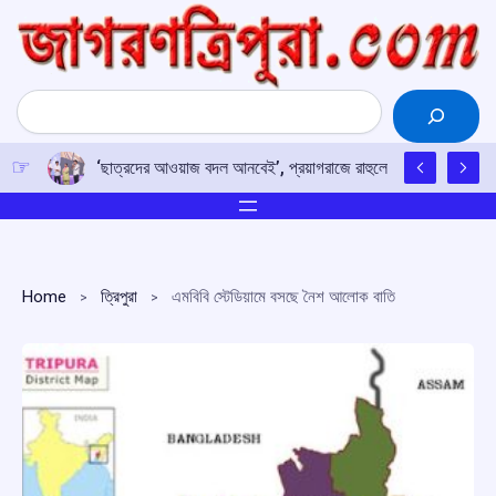
Skip
to
content
Search
‘ছাত্রদের আওয়াজ বদল আনবেই’, প্রয়াগরাজে রাহুলের হুঙ্কার
Home
ত্রিপুরা
এমবিবি স্টেডিয়ামে বসছে নৈশ আলোক বাতি