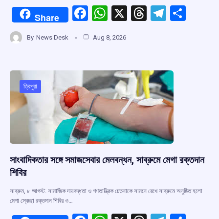
F
W
X
T
T
S
Share
a
h
hr
el
h
By
News Desk
Aug 8, 2026
ce
at
e
e
ar
b
s
a
gr
e
o
A
d
a
o
p
s
m
ত্রিপুরা
k
p
সাংবাদিকতার সঙ্গে সমাজসেবার মেলবন্ধন, সাব্রুমে মেগা রক্তদান
শিবির
সাব্রুম, ৮ আগস্ট: সামাজিক দায়বদ্ধতা ও গণতান্ত্রিক চেতনাকে সামনে রেখে সাব্রুমে অনুষ্ঠিত হলো
মেগা স্বেচ্ছা রক্তদান শিবির ও…