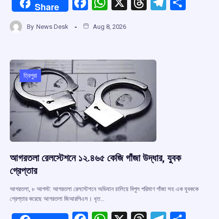
F
W
X
T
T
S
Share
a
h
hr
el
h
By
News Desk
Aug 8, 2026
ce
at
e
e
ar
b
s
a
gr
e
o
A
d
a
o
p
s
m
ত্রিপুরা
k
p
আগরতলা রেলস্টেশনে ১২.৪৬৫ কেজি গাঁজা উদ্ধার, যুবক
গ্রেপ্তার
আগরতলা, ৮ আগস্ট: আগরতলা রেলস্টেশনে অভিযান চালিয়ে বিপুল পরিমাণ গাঁজা সহ এক যুবককে
গ্রেপ্তার করেছে আগরতলা জিআরপিএস। ধৃত…