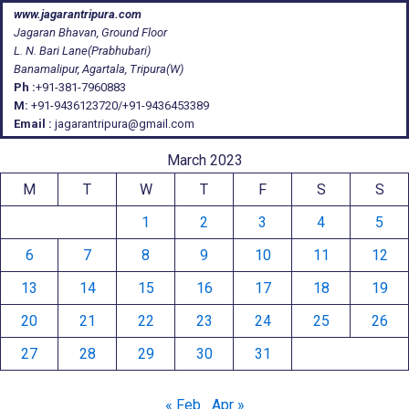
www.jagarantripura.com
Jagaran Bhavan, Ground Floor
L. N. Bari Lane(Prabhubari)
Banamalipur, Agartala, Tripura(W)
Ph :
+91-381-7960883
M:
+91-9436123720/+91-9436453389
Email :
jagarantripura@gmail.com
March 2023
M
T
W
T
F
S
S
1
2
3
4
5
6
7
8
9
10
11
12
13
14
15
16
17
18
19
20
21
22
23
24
25
26
27
28
29
30
31
« Feb
Apr »