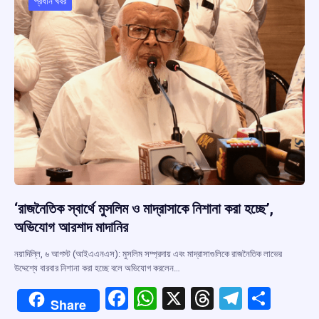
o
p
s
m
প্রধান খবর
k
p
‘রাজনৈতিক স্বার্থে মুসলিম ও মাদ্রাসাকে নিশানা করা হচ্ছে’,
অভিযোগ আরশাদ মাদানির
নয়াদিল্লি, ৬ আগস্ট (আইএএনএস): মুসলিম সম্প্রদায় এবং মাদ্রাসাগুলিকে রাজনৈতিক লাভের
উদ্দেশ্যে বারবার নিশানা করা হচ্ছে বলে অভিযোগ করলেন…
F
W
X
T
T
S
Share