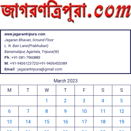
www.jagarantripura.com
Jagaran Bhavan, Ground Floor
L. N. Bari Lane(Prabhubari)
Banamalipur, Agartala, Tripura(W)
Ph :
+91-381-7960883
M:
+91-9436123720/+91-9436453389
Email :
jagarantripura@gmail.com
March 2023
M
T
W
T
F
S
S
1
2
3
4
5
6
7
8
9
10
11
12
13
14
15
16
17
18
19