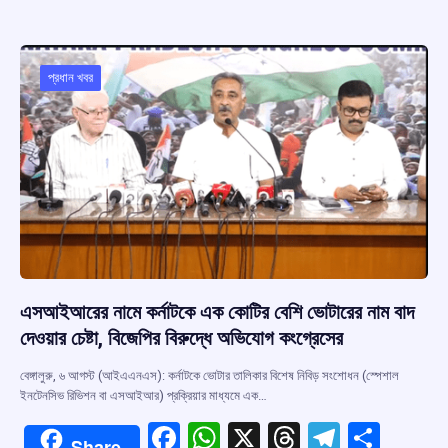
b
s
a
gr
e
o
A
d
a
o
p
s
m
প্রধান খবর
k
p
এসআইআরের নামে কর্নাটকে এক কোটির বেশি ভোটারের নাম বাদ
দেওয়ার চেষ্টা, বিজেপির বিরুদ্ধে অভিযোগ কংগ্রেসের
বেঙ্গালুরু, ৬ আগস্ট (আইএএনএস): কর্নাটকে ভোটার তালিকার বিশেষ নিবিড় সংশোধন (স্পেশাল
ইনটেনসিভ রিভিশন বা এসআইআর) প্রক্রিয়ার মাধ্যমে এক…
F
W
X
T
T
S
Share