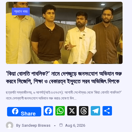
প্রধান খবর
‘কিয়া বোলতি পাবলিক?’ নামে দেশজুড়ে জনসংযোগ অভিযান শুরু
করবে সিজেপি, শিক্ষা ও বেকারত্ব ইস্যুতে সরব অভিজিৎ দিপকে
ছত্রপতি সম্ভাজীনগর, ৬ আগস্ট(আইএএনএস): আগামী সেপ্টেম্বর থেকে ‘কিয়া বোলতি পাবলিক?’
নামে দেশব্যাপী জনসংযোগ অভিযান শুরু করার ঘোষণা দিল…
F
W
X
T
T
S
Share
a
h
hr
el
h
By
Sandeep Biswas
Aug 6, 2026
ce
at
e
e
ar