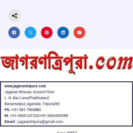
k
p
www.jagarantripura.com
Jagaran Bhavan, Ground Floor
L. N. Bari Lane(Prabhubari)
Banamalipur, Agartala, Tripura(W)
Ph :
+91-381-7960883
M:
+91-9436123720/+91-9436453389
Email :
jagarantripura@gmail.com