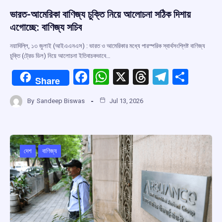
ভারত-আমেরিকা বাণিজ্য চুক্তি নিয়ে আলোচনা সঠিক দিশায়
এগোচ্ছে: বাণিজ্য সচিব
নয়াদিল্লি, ১৩ জুলাই (আইএএনএস) : ভারত ও আমেরিকার মধ্যে পারস্পরিক স্বার্থসংশ্লিষ্ট বাণিজ্য
চুক্তি (ট্রেড ডিল) নিয়ে আলোচনা ইতিবাচকভাবে…
F
W
X
T
T
S
Share
a
h
hr
el
h
By
Sandeep Biswas
Jul 13, 2026
ce
at
e
e
ar
b
s
a
gr
e
o
A
d
a
o
p
s
m
দেশ
বাণিজ্য
k
p