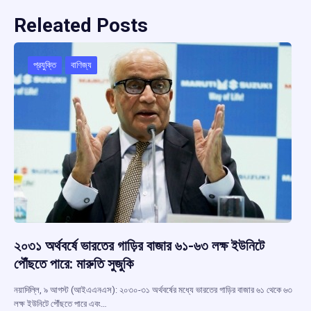
Releated Posts
প্রযুক্তি
বাণিজ্য
২০৩১ অর্থবর্ষে ভারতের গাড়ির বাজার ৬১-৬৩ লক্ষ ইউনিটে
পৌঁছতে পারে: মারুতি সুজুকি
নয়াদিল্লি, ৯ আগস্ট (আইএএনএস): ২০৩০-৩১ অর্থবর্ষের মধ্যে ভারতের গাড়ির বাজার ৬১ থেকে ৬৩
লক্ষ ইউনিটে পৌঁছতে পারে এবং…