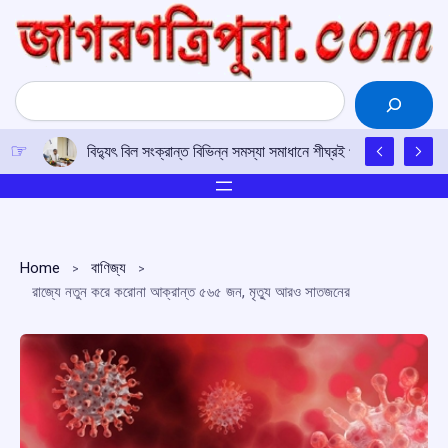
Skip
to
content
Search
বিদ্যুৎ বিল সংক্রান্ত বিভিন্ন সমস্যা সমাধানে শীঘ্রই প্রয়োজনীয় পদক্ষেপ ন
Home
বাণিজ্য
রাজ্যে নতুন করে করোনা আক্রান্ত ৫৬৫ জন, মৃত্যু আরও সাতজনের