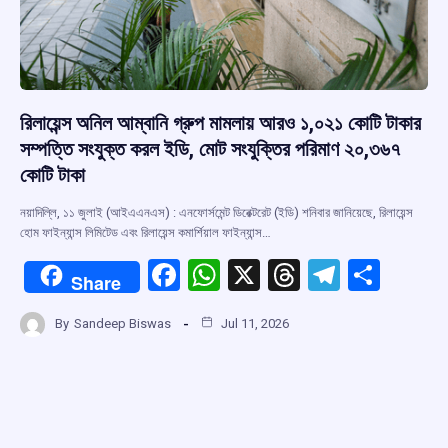
রিলায়েন্স অনিল আম্বানি গ্রুপ মামলায় আরও ১,০২১ কোটি টাকার
সম্পত্তি সংযুক্ত করল ইডি, মোট সংযুক্তির পরিমাণ ২০,৩৬৭
কোটি টাকা
নয়াদিল্লি, ১১ জুলাই (আইএএনএস) : এনফোর্সমেন্ট ডিরেক্টরেট (ইডি) শনিবার জানিয়েছে, রিলায়েন্স
হোম ফাইন্যান্স লিমিটেড এবং রিলায়েন্স কমার্শিয়াল ফাইন্যান্স…
F
W
X
T
T
S
Share
a
h
hr
el
h
By
Sandeep Biswas
Jul 11, 2026
ce
at
e
e
ar
b
s
a
gr
e
o
A
d
a
o
p
s
m