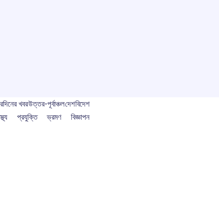
বর
দিনের খবর
উত্তর-পূর্বাঞ্চল
দেশ
বিদেশ
স্থ্য
প্রযুক্তি
ভ্রমণ
বিজ্ঞাপন