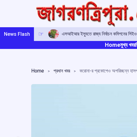
Skip
to
content
এসআইআর ইস্যুতে রাজ্য নির্বাচন কমিশনের সিই
News Flash
Home
মুখ্য খবর
ত
Home
প্রধান খবর
করোনা-র প্রকোপেও অপরিচ্ছন্ন হাস