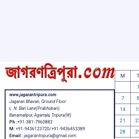
M
www.jagarantripura.com
7
Jagaran Bhavan, Ground Floor
L. N. Bari Lane(Prabhubari)
14
1
Banamalipur, Agartala, Tripura(W)
21
2
Ph :
+91-381-7960883
M:
+91-9436123720/+91-9436453389
28
2
Email :
jagarantripura@gmail.com