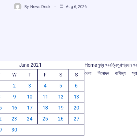
h
b
s
a
gr
By
News Desk
Aug 6, 2026
ar
o
A
d
a
e
o
p
s
m
k
p
June 2021
Home
মুখ্য খবর
ত্রিপুরা
প্রধান খ
খেলা
বিনোদন
বাণিজ্য
স্বা
T
W
T
F
S
S
1
2
3
4
5
6
8
9
10
11
12
13
5
16
17
18
19
20
2
23
24
25
26
27
9
30