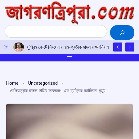
Skip
to
content
Search
সুপ্রিম কোর্টে শিবসেনার নাম-প্রতীক মামলার শুনানির মাঝে মোদির সঙ্গে শিন্দ
Home
Uncategorized
তেলিয়ামুড়ার জঙ্গলে হাতির আক্রমণে এক ব্যক্তির মর্মান্তিক মৃত্যু