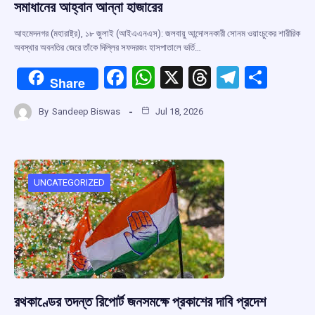
সমাধানের আহ্বান আন্না হাজারের
আহমেদনগর (মহারাষ্ট্র), ১৮ জুলাই (আইএএনএস): জলবায়ু আন্দোলনকারী সোনম ওয়াংচুকের শারীরিক
অবস্থার অবনতির জেরে তাঁকে দিল্লির সফদরজং হাসপাতালে ভর্তি…
F
W
X
T
T
S
Share
a
h
hr
el
h
By
Sandeep Biswas
Jul 18, 2026
ce
at
e
e
ar
b
s
a
gr
e
o
A
d
a
o
p
s
m
UNCATEGORIZED
k
p
রথকাণ্ডের তদন্ত রিপোর্ট জনসমক্ষে প্রকাশের দাবি প্রদেশ