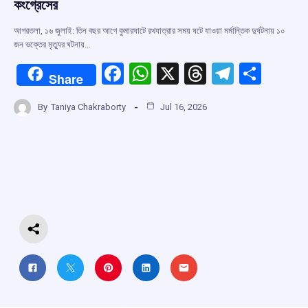
কংগ্রেসের
আগরতলা, ১৬ জুলাই: তিন বছর আগে কুমারঘাটে রথযাত্রার সময় ঘটে যাওয়া মর্মান্তিক দুর্ঘটনায় ১০
জন ভক্তের মৃত্যুর ঘটনায়…
F
W
X
T
T
S
Share
a
h
hr
el
h
By
Taniya Chakraborty
Jul 16, 2026
ce
at
e
e
ar
b
s
a
gr
e
o
A
d
a
o
p
s
m
k
p