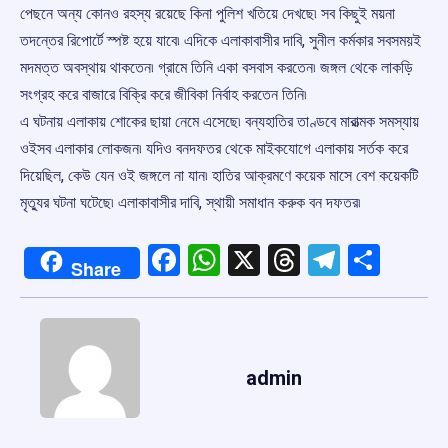
পেছনে অন্য কোনও রহস্য রয়েছে কিনা পুলিশ খতিয়ে দেখছে৷ সব কিছুই ময়না
তদন্তের রিপোর্টে স্পষ্ট হয়ে যাবে৷ এদিকে এলাকাবাসীর দাবি, সুনীল কর্মকার সবসময়ই
মদমত্ত অবস্থায় থাকতেন৷ গ্রামে তিনি একা বসবাস করতেন৷ জঙ্গল থেকে লাকড়ি
সংগ্রহ করে বাজারে বিক্রি করে জীবিকা নির্বাহ করতেন তিনি৷
এ ঘটনায় এলাকায় শোকের ছায়া নেমে এসেছে৷ বন্যহাতির তাণ্ডবে মারাত্মক সমস্যায়
ওইসব এলাকার লোকজন৷ যদিও বনদফতর থেকে মাইকযোগে এলাকায় সর্তক করে
দিয়েছিল, কেউ যেন ওই জঙ্গলে না যান৷ হাতির আক্রমণে কয়েক মাসে বেশ কয়েকটি
মৃত্যুর ঘটনা ঘটেছে৷ এলাকাবাসীর দাবি, স্থায়ী সমাধান করুক বন দফতর৷
Facebook
WhatsApp
X
Threads
Telegr
Shar
Share
admin