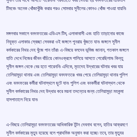
সুনীল তার সাথে আসতে পারেননি৷ পরবর্তীতে খবর দেওয়া হয় বনদফতরের এডিএস
টিমকে৷ অনেক খোঁজাখুঁজি করার পরও সোমবার সুনীলের কোনও খোঁজ পাওয়া যায়নি৷
মঙ্গলবার সকালে বনদফতরের এডিএস টিম, এলাকাবাসী এবং হাতি তাড়ানোর কাজে
নিযুক্ত এলাকার স্বেচ্ছা সেবকরা ওই জঙ্গলে পুনরায় খুঁজতে যান৷ জঙ্গলে সুনীল
কর্মকারের নিথর দেহ খুঁজে পান তাঁরা৷ এ-বিষয়ে বলদেব ভূমিজ জানান, গতকাল জঙ্গলে
হাতি দেখে নিজের জীবন বাঁচিয়ে কোনওক্রমে পালিয়ে আসতে পেরেছিলাম৷ কিন্তু
সুনীল জঙ্গল থেকে বের হতে পারেননি৷ এদিকে, মৃতদেহ উদ্ধারের ঘটনার খবর যায়
তেলিয়ামুড়া থানায় এবং তেলিয়ামুড়া বনদফতরে৷ খবর পেয়ে তেলিয়ামুড়া থানার পুলিশ
এবং বনদফরের কর্মীরা ঘটনাস্থলে ছুটে যান৷ পুলিশ এবং বনকর্মীরা ঘটনাস্থল থেকে
সুনীল কর্মকারের নিথর দেহ উদ্ধার করে ময়না তদন্তের জন্য তেলিয়ামুড়া মহকুমা
হাসপাতালে নিয়ে যান৷
এ-বিষয়ে তেলিয়ামুড়া বনদফতরের আধিকারিক টুটন দেবনাথ বলেন, হাতির আক্রমণে
সুনীল কর্মকারের মৃত্যু হয়েছে বলে প্রাথমিক অনুমান করা হচ্ছে৷ তবে, তার মৃত্যুর