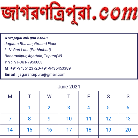
www.jagarantripura.com
Jagaran Bhavan, Ground Floor
L. N. Bari Lane(Prabhubari)
Banamalipur, Agartala, Tripura(W)
Ph :
+91-381-7960883
M:
+91-9436123720/+91-9436453389
Email :
jagarantripura@gmail.com
June 2021
M
T
W
T
F
S
S
1
2
3
4
5
6
7
8
9
10
11
12
13
14
15
16
17
18
19
20