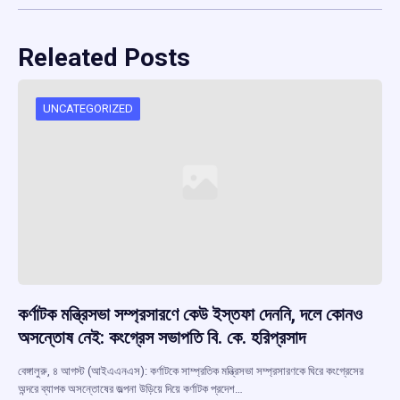
Releated Posts
UNCATEGORIZED
কর্ণাটক মন্ত্রিসভা সম্প্রসারণে কেউ ইস্তফা দেননি, দলে কোনও
অসন্তোষ নেই: কংগ্রেস সভাপতি বি. কে. হরিপ্রসাদ
বেঙ্গালুরু, ৪ আগস্ট (আইএএনএস): কর্ণাটকে সাম্প্রতিক মন্ত্রিসভা সম্প্রসারণকে ঘিরে কংগ্রেসের
অন্দরে ব্যাপক অসন্তোষের জল্পনা উড়িয়ে দিয়ে কর্ণাটক প্রদেশ…