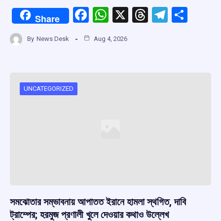
F
W
X
T
T
S
Share
a
h
hr
el
h
By
News Desk
Aug 4, 2026
ce
at
e
e
ar
b
s
a
gr
e
o
A
d
a
o
p
s
m
UNCATEGORIZED
k
p
সমঝোতার সম্ভাবনায় আপাতত ইরানে হামলা স্থগিত, দাবি
ট্রাম্পের; হরমুজ প্রণালী খুলে দেওয়ার কথাও উল্লেখ