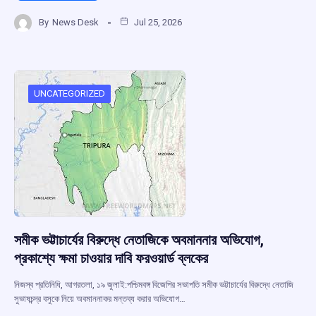
a
h
hr
el
h
By
News Desk
Jul 25, 2026
ce
at
e
e
ar
b
s
a
gr
e
o
A
d
a
o
p
s
m
UNCATEGORIZED
k
p
সমীক ভট্টাচার্যের বিরুদ্ধে নেতাজিকে অবমাননার অভিযোগ,
প্রকাশ্যে ক্ষমা চাওয়ার দাবি ফরওয়ার্ড ব্লকের
নিজস্ব প্রতিনিধি, আগরতলা, ১৯ জুলাই:পশ্চিমবঙ্গ বিজেপির সভাপতি সমীক ভট্টাচার্যের বিরুদ্ধে নেতাজি
সুভাষচন্দ্র বসুকে নিয়ে অবমাননাকর মন্তব্য করার অভিযোগ…