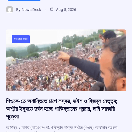
a
h
hr
el
h
By
News Desk
Aug 5, 2026
ce
at
e
e
ar
b
s
a
gr
e
o
A
d
a
o
p
s
m
প্রধান খবর
k
p
পিওকে-তে অশান্তিতে চাপে লস্কর, জইশ ও হিজবুল নেতৃত্ব;
কাশ্মীর ইস্যুতে দুর্বল হচ্ছে পাকিস্তানের প্রচার, দাবি সরকারি
সূত্রের
নয়াদিল্লি, ৫ আগস্ট (আইএএনএস): পাকিস্তান অধিকৃত কাশ্মীরে (পিওকে) গত দু’মাস ধরে চলা