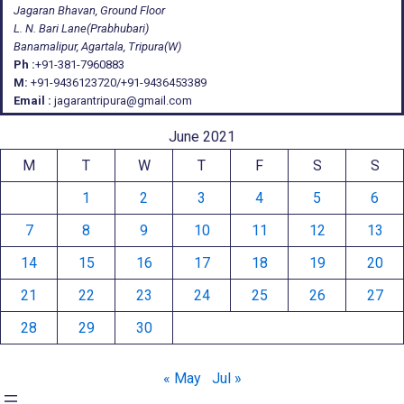
Jagaran Bhavan, Ground Floor
L. N. Bari Lane(Prabhubari)
Banamalipur, Agartala, Tripura(W)
Ph :
+91-381-7960883
M:
+91-9436123720/+91-9436453389
Email :
jagarantripura@gmail.com
June 2021
M
T
W
T
F
S
S
1
2
3
4
5
6
7
8
9
10
11
12
13
14
15
16
17
18
19
20
21
22
23
24
25
26
27
28
29
30
« May
Jul »