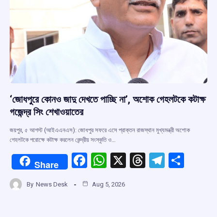
‘জোধপুরে কোনও জাদু দেখতে পাচ্ছি না’, অশোক গেহলটকে কটাক্ষ
গজেন্দ্র সিং শেখাওয়াতের
জয়পুর, ৫ আগস্ট (আইএএনএস): জোধপুর সফরে এসে প্রাক্তন রাজস্থান মুখ্যমন্ত্রী অশোক
গেহলটকে পরোক্ষে কটাক্ষ করলেন কেন্দ্রীয় সংস্কৃতি ও…
F
W
X
T
T
S
Share
a
h
hr
el
h
By
News Desk
Aug 5, 2026
ce
at
e
e
ar
b
s
a
gr
e