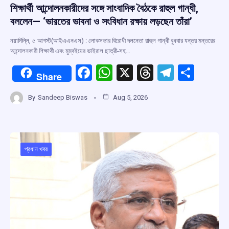
শিক্ষার্থী আন্দোলনকারীদের সঙ্গে সাংবাদিক বৈঠকে রাহুল গান্ধী,
বললেন— ‘ভারতের ভাবনা ও সংবিধান রক্ষায় লড়ছেন তাঁরা’
নয়াদিল্লি, ৫ আগস্ট(আইএএনএস) : লোকসভার বিরোধী দলনেতা রাহুল গান্ধী বুধবার যন্তর মন্তরের
আন্দোলনকারী শিক্ষার্থী এবং মুম্বইয়ের ভাইরাল ছাত্রী-সহ…
F
W
X
T
T
S
Share
a
h
hr
el
h
By
Sandeep Biswas
Aug 5, 2026
ce
at
e
e
ar
b
s
a
gr
e
o
A
d
a
o
p
s
m
প্রধান খবর
k
p