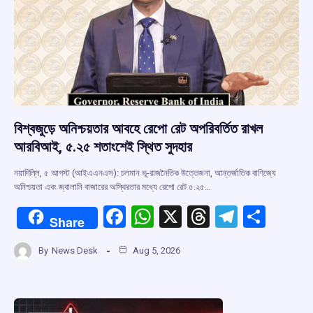
বিশ্বজুড়ে অনিশ্চয়তার আবহে রেপো রেট অপরিবর্তিত রাখল
আরবিআই, ৫.২৫ শতাংশেই স্থিত সুদহার
নয়াদিল্লি, ৫ আগস্ট (আইএএনএস): চলমান ভূ-রাজনৈতিক উত্তেজনা, আন্তর্জাতিক বাণিজ্যে
অনিশ্চয়তা এবং জ্বালানি বাজারের অস্থিরতার মধ্যে রেপো রেট ৫.২৫…
F
W
X
T
T
S
Share
a
h
hr
el
h
By
News Desk
Aug 5, 2026
ce
at
e
e
ar
b
s
a
gr
e
o
A
d
a