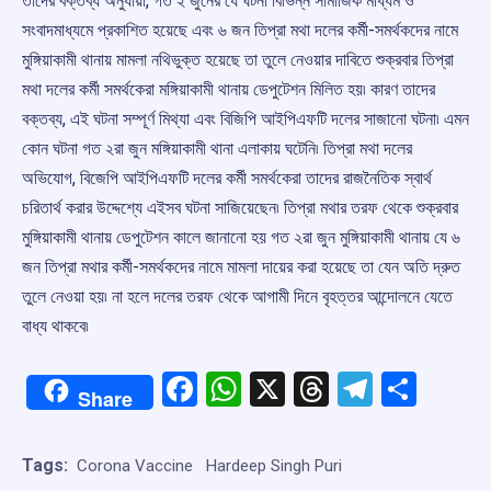
তাদের বক্তব্য অনুযায়ী, গত ২ জুনের যে ঘটনা বিভিন্ন সামাজিক মাধ্যম ও
সংবাদমাধ্যমে প্রকাশিত হয়েছে এবং ৬ জন তিপ্রা মথা দলের কর্মী-সমর্থকদের নামে
মুঙ্গিয়াকামী থানায় মামলা নথিভুক্ত হয়েছে তা তুলে নেওয়ার দাবিতে শুক্রবার তিপ্রা
মথা দলের কর্মী সমর্থকেরা মঙ্গিয়াকামী থানায় ডেপুটেশন মিলিত হয়৷ কারণ তাদের
বক্তব্য, এই ঘটনা সম্পূর্ণ মিথ্যা এবং বিজিপি আইপিএফটি দলের সাজানো ঘটনা৷ এমন
কোন ঘটনা গত ২রা জুন মঙ্গিয়াকামী থানা এলাকায় ঘটেনি৷ তিপ্রা মথা দলের
অভিযোগ, বিজেপি আইপিএফটি দলের কর্মী সমর্থকেরা তাদের রাজনৈতিক স্বার্থ
চরিতার্থ করার উদ্দেশ্যে এইসব ঘটনা সাজিয়েছেন৷ তিপ্রা মথার তরফ থেকে শুক্রবার
মুঙ্গিয়াকামী থানায় ডেপুটেশন কালে জানানো হয় গত ২রা জুন মুঙ্গিয়াকামী থানায় যে ৬
জন তিপ্রা মথার কর্মী-সমর্থকদের নামে মামলা দায়ের করা হয়েছে তা যেন অতি দ্রুত
তুলে নেওয়া হয়৷ না হলে দলের তরফ থেকে আগামী দিনে বৃহত্তর আন্দোলনে যেতে
বাধ্য থাকবে৷
Facebook
WhatsApp
X
Threads
Telegr
Shar
Share
Tags:
Corona Vaccine
Hardeep Singh Puri