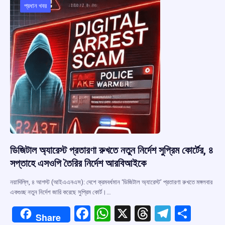
o
p
s
m
প্রধান খবর
k
p
ডিজিটাল অ্যারেস্ট প্রতারণা রুখতে নতুন নির্দেশ সুপ্রিম কোর্টের, ৪
সপ্তাহে এসওপি তৈরির নির্দেশ আরবিআইকে
নয়াদিল্লি, ৪ আগস্ট (আইএএনএস): দেশে ক্রমবর্ধমান ‘ডিজিটাল অ্যারেস্ট’ প্রতারণা রুখতে মঙ্গলবার
একগুচ্ছ নতুন নির্দেশ জারি করেছে সুপ্রিম কোর্ট।…
F
W
X
T
T
S
Share