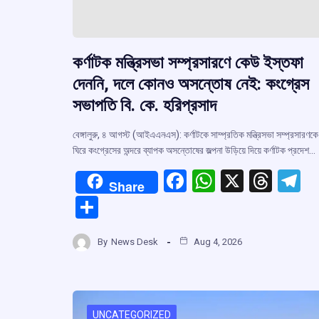
কর্ণাটক মন্ত্রিসভা সম্প্রসারণে কেউ ইস্তফা
দেননি, দলে কোনও অসন্তোষ নেই: কংগ্রেস
সভাপতি বি. কে. হরিপ্রসাদ
বেঙ্গালুরু, ৪ আগস্ট (আইএএনএস): কর্ণাটকে সাম্প্রতিক মন্ত্রিসভা সম্প্রসারণকে
ঘিরে কংগ্রেসের অন্দরে ব্যাপক অসন্তোষের জল্পনা উড়িয়ে দিয়ে কর্ণাটক প্রদেশ…
F
W
X
T
T
Share
a
h
hr
el
S
ce
at
e
e
h
b
s
a
g
By
News Desk
Aug 4, 2026
ar
o
A
d
a
e
o
p
s
k
p
UNCATEGORIZED