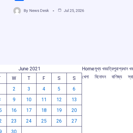
ce
at
e
e
h
b
s
a
gr
By
News Desk
Jul 25, 2026
r
ar
o
A
d
a
e
o
p
s
m
m
k
p
June 2021
Home
মুখ্য খবর
ত্রিপুরা
প্রধান খ
খেলা
বিনোদন
বাণিজ্য
স্বা
T
W
T
F
S
S
1
2
3
4
5
6
8
9
10
11
12
13
5
16
17
18
19
20
2
23
24
25
26
27
9
30