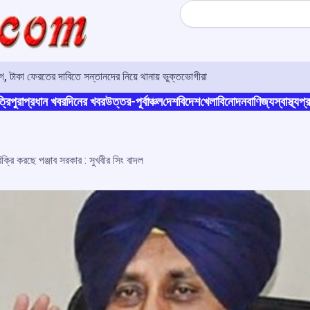
Search
 টাকা ফেরতের দাবিতে সন্তানদের নিয়ে থানায় ভুক্তভোগীরা
্রিপুরা
প্রধান খবর
দিনের খবর
উত্তর-পূর্বাঞ্চল
দেশ
বিদেশ
খেলা
বিনোদন
বাণিজ্য
স্বাস্থ্য
প্র
ক্রি করছে পঞ্জাব সরকার : সুখবীর সিং বাদল