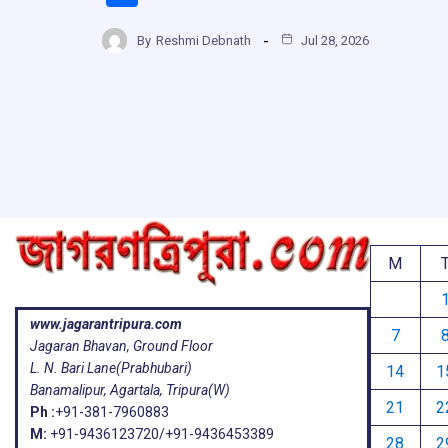
ce
at
e
e
h
b
s
a
g
By
Reshmi Debnath
Jul 28, 2026
ar
o
A
d
a
e
o
p
s
k
p
M
www.jagarantripura.com
7
Jagaran Bhavan, Ground Floor
L. N. Bari Lane(Prabhubari)
14
1
Banamalipur, Agartala, Tripura(W)
21
2
Ph :
+91-381-7960883
M:
+91-9436123720/+91-9436453389
28
2