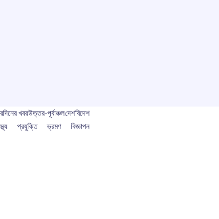
বর
দিনের খবর
উত্তর-পূর্বাঞ্চল
দেশ
বিদেশ
স্থ্য
প্রযুক্তি
ভ্রমণ
বিজ্ঞাপন