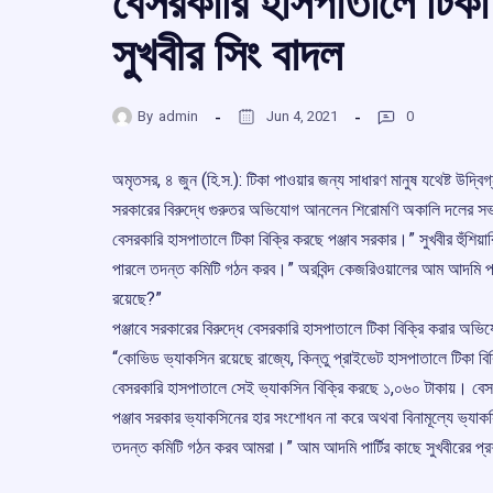
বেসরকারি হাসপাতালে টিকা 
সুখবীর সিং বাদল
By
admin
Jun 4, 2021
0
অমৃতসর, ৪ জুন (হি.স.): টিকা পাওয়ার জন্য সাধারণ মানুষ যথেষ্ট উদ্বি
সরকারের বিরুদ্ধে গুরুতর অভিযোগ আনলেন শিরোমণি অকালি দলের সভাপ
বেসরকারি হাসপাতালে টিকা বিক্রি করছে পঞ্জাব সরকার।” সুখবীর হুঁশিয়
পারলে তদন্ত কমিটি গঠন করব।” অরবিন্দ কেজরিওয়ালের আম আদমি পার্ট
রয়েছে?”
পঞ্জাবে সরকারের বিরুদ্ধে বেসরকারি হাসপাতালে টিকা বিক্রি করার অ
“কোভিড ভ্যাকসিন রয়েছে রাজ্যে, কিন্তু প্রাইভেট হাসপাতালে টিকা বিক
বেসরকারি হাসপাতালে সেই ভ্যাকসিন বিক্রি করছে ১,০৬০ টাকায়। বেসর
পঞ্জাব সরকার ভ্যাকসিনের হার সংশোধন না করে অথবা বিনামূল্যে ভ্যাক
তদন্ত কমিটি গঠন করব আমরা।” আম আদমি পার্টির কাছে সুখবীরের প্রশ