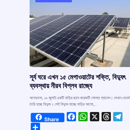
সূর্য ঘরে এখন ১৫ মেগাওয়াটের শক্তি, বিদ্যুৎ
ব্যবস্থায় নীরব বিপ্লব রাজ্যে
আগরতলা, ২৮ জুলাই:একটি বাড়ির ছাদে কয়েকটি সোলার প্যানেল। সেখান থেকে
তৈরি হচ্ছে বিদ্যুৎ। সেই বিদ্যুৎ যাচ্ছে বাড়ির আলো,…
F
W
X
T
T
Share
a
h
hr
el
S