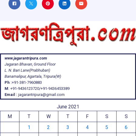
www.jagarantripura.com
Jagaran Bhavan, Ground Floor
L. N. Bari Lane(Prabhubari)
Banamalipur, Agartala, Tripura(W)
Ph :
+91-381-7960883
M:
+91-9436123720/+91-9436453389
Email :
jagarantripura@gmail.com
June 2021
M
T
W
T
F
S
S
1
2
3
4
5
6