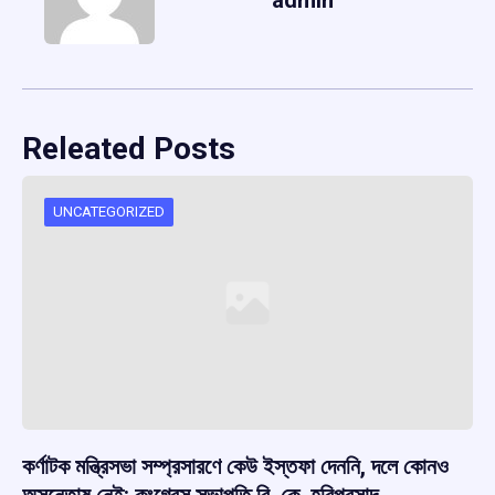
Releated Posts
UNCATEGORIZED
কর্ণাটক মন্ত্রিসভা সম্প্রসারণে কেউ ইস্তফা দেননি, দলে কোনও
অসন্তোষ নেই: কংগ্রেস সভাপতি বি. কে. হরিপ্রসাদ