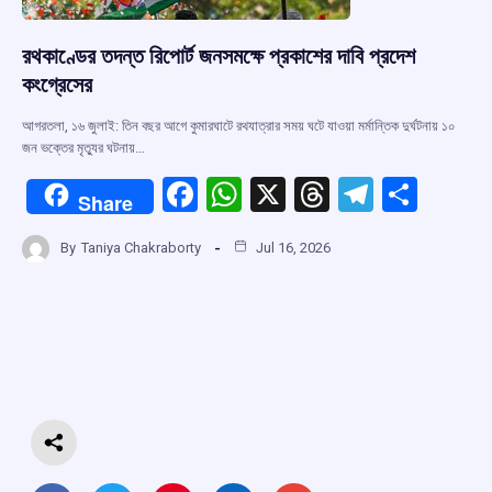
রথকাণ্ডের তদন্ত রিপোর্ট জনসমক্ষে প্রকাশের দাবি প্রদেশ
কংগ্রেসের
আগরতলা, ১৬ জুলাই: তিন বছর আগে কুমারঘাটে রথযাত্রার সময় ঘটে যাওয়া মর্মান্তিক দুর্ঘটনায় ১০
জন ভক্তের মৃত্যুর ঘটনায়…
F
W
X
T
T
S
Share
a
h
hr
el
h
By
Taniya Chakraborty
Jul 16, 2026
ce
at
e
e
ar
b
s
a
gr
e
o
A
d
a
o
p
s
m
k
p