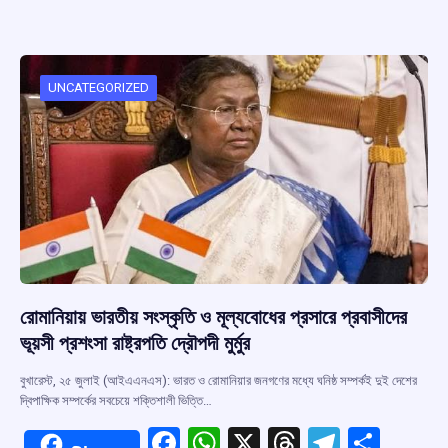
ce
at
e
e
ar
b
s
a
gr
e
o
A
d
a
o
p
s
m
UNCATEGORIZED
k
p
রোমানিয়ায় ভারতীয় সংস্কৃতি ও মূল্যবোধের প্রসারে প্রবাসীদের
ভূয়সী প্রশংসা রাষ্ট্রপতি দ্রৌপদী মুর্মুর
বুখারেস্ট, ২৫ জুলাই (আইএএনএস): ভারত ও রোমানিয়ার জনগণের মধ্যে ঘনিষ্ঠ সম্পর্কই দুই দেশের
দ্বিপাক্ষিক সম্পর্কের সবচেয়ে শক্তিশালী ভিত্তি…
F
W
X
T
T
S