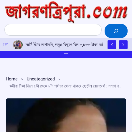
Skip
to
content
Search
স্মার্ট মিটার লাগাননি, তবুও বিদ্যুৎ বিল ৮,৮৮৮ টাকা অফিসে তালা ঝুলিয়ে প
Home
Uncategorized
কর্মীরা টিকা নিলে ৫টা থেকে ৮টা পর্যন্ত খোলা থাকবে হোটেল রেস্তোরাঁ : মমতা বন্দ্যোপাধ্যায়