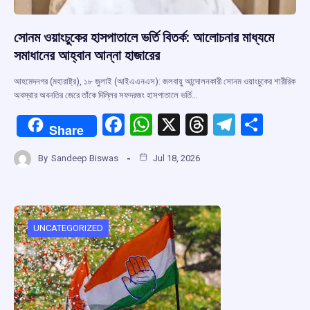
সোনম ওয়াংচুকের হাসপাতালে ভর্তি বিতর্ক: আলোচনার মাধ্যমে
সমাধানের আহ্বান আন্না হাজারের
আহমেদনগর (মহারাষ্ট্র), ১৮ জুলাই (আইএএনএস): জলবায়ু আন্দোলনকারী সোনম ওয়াংচুকের শারীরিক
অবস্থার অবনতির জেরে তাঁকে দিল্লির সফদরজং হাসপাতালে ভর্তি…
F
W
X
T
T
S
Share
a
h
hr
el
h
By
Sandeep Biswas
Jul 18, 2026
ce
at
e
e
ar
b
s
a
gr
e
o
A
d
a
o
p
s
m
UNCATEGORIZED
k
p