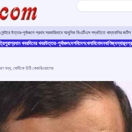
Search
র সেন্টারে উত্তর-পূর্বাঞ্চলে প্রথম সরকারিভাবে আধুনিক ভিএটিএস পদ্ধতিতে খাদ্যনালির জটিল 
্রিপুরা
প্রধান খবর
দিনের খবর
উত্তর-পূর্বাঞ্চল
দেশ
বিদেশ
খেলা
বিনোদন
বাণিজ্য
স্বাস্থ্য
প্র
াকরণ বন্ধ, মোদীকে চিঠি কেজরিওয়ালের