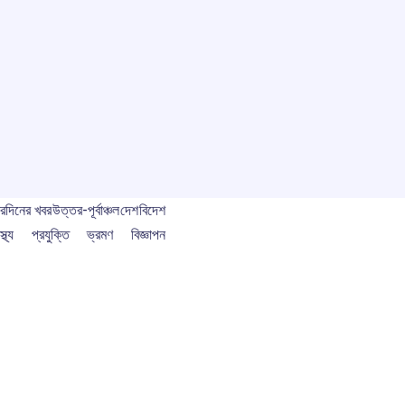
বর
দিনের খবর
উত্তর-পূর্বাঞ্চল
দেশ
বিদেশ
স্থ্য
প্রযুক্তি
ভ্রমণ
বিজ্ঞাপন