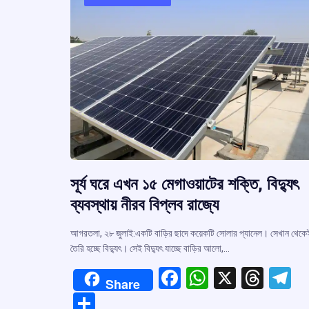
সূর্য ঘরে এখন ১৫ মেগাওয়াটের শক্তি, বিদ্যুৎ
ব্যবস্থায় নীরব বিপ্লব রাজ্যে
আগরতলা, ২৮ জুলাই:একটি বাড়ির ছাদে কয়েকটি সোলার প্যানেল। সেখান থেকে
তৈরি হচ্ছে বিদ্যুৎ। সেই বিদ্যুৎ যাচ্ছে বাড়ির আলো,…
F
W
X
T
T
Share
a
h
hr
el
S