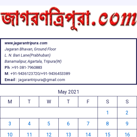
www.jagarantripura.com
Jagaran Bhavan, Ground Floor
L. N. Bari Lane(Prabhubari)
Banamalipur, Agartala, Tripura(W)
Ph :
+91-381-7960883
M:
+91-9436123720/+91-9436453389
Email :
jagarantripura@gmail.com
May 2021
M
T
W
T
F
S
S
1
2
3
4
5
6
7
8
9
10
11
12
13
14
15
16