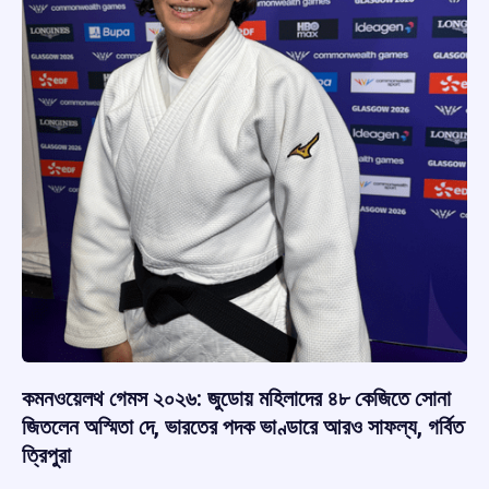
কমনওয়েলথ গেমস ২০২৬: জুডোয় মহিলাদের ৪৮ কেজিতে সোনা
জিতলেন অস্মিতা দে, ভারতের পদক ভাণ্ডারে আরও সাফল্য, গর্বিত
ত্রিপুরা