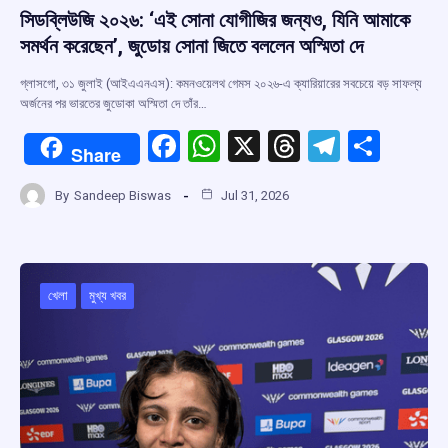
সিডব্লিউজি ২০২৬: ‘এই সোনা যোগীজির জন্যও, যিনি আমাকে
সমর্থন করেছেন’, জুডোয় সোনা জিতে বললেন অস্মিতা দে
গ্লাসগো, ৩১ জুলাই (আইএএনএস): কমনওয়েলথ গেমস ২০২৬-এ ক্যারিয়ারের সবচেয়ে বড় সাফল্য
অর্জনের পর ভারতের জুডোকা অস্মিতা দে তাঁর…
F
W
X
T
T
S
Share
a
h
hr
el
h
By
Sandeep Biswas
Jul 31, 2026
ce
at
e
e
ar
b
s
a
gr
e
o
A
d
a
o
p
s
m
খেলা
মুখ্য খবর
k
p