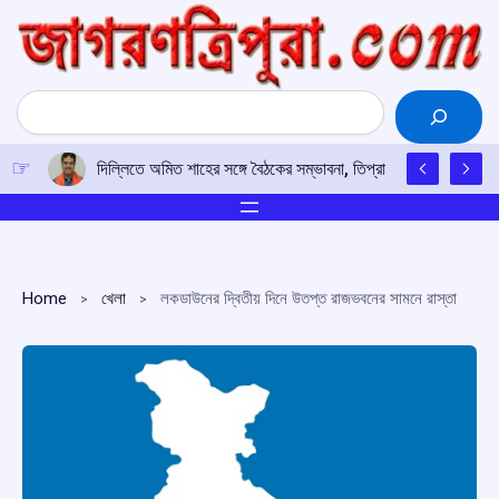
Skip
to
content
Search
দিল্লিতে অমিত শাহের সঙ্গে বৈঠকের সম্ভাবনা, তিপ্রা মথা নেতৃত্বকে তলবের 
Home
খেলা
লকডাউনের দ্বিতীয় দিনে উতপ্ত রাজভবনের সামনে রাস্তা