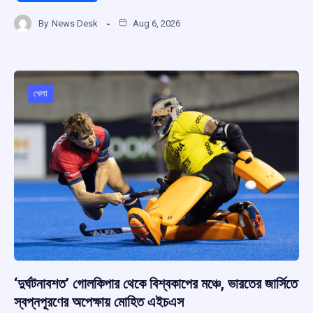
a
h
hr
el
h
By
News Desk
Aug 6, 2026
ce
at
e
e
ar
b
s
a
gr
e
o
A
d
a
o
p
s
m
খেলা
k
p
‘দুর্ঘটনাবশত’ গোলকিপার থেকে বিশ্বকাপের মঞ্চে, ভারতের জার্সিতে
স্বপ্নপূরণের অপেক্ষায় মোহিত এইচএস