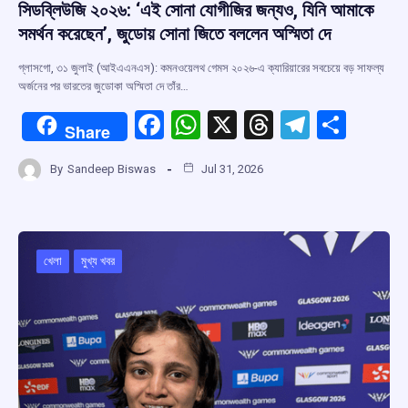
সিডব্লিউজি ২০২৬: ‘এই সোনা যোগীজির জন্যও, যিনি আমাকে
সমর্থন করেছেন’, জুডোয় সোনা জিতে বললেন অস্মিতা দে
গ্লাসগো, ৩১ জুলাই (আইএএনএস): কমনওয়েলথ গেমস ২০২৬-এ ক্যারিয়ারের সবচেয়ে বড় সাফল্য
অর্জনের পর ভারতের জুডোকা অস্মিতা দে তাঁর…
F
W
X
T
T
S
Share
a
h
hr
el
h
By
Sandeep Biswas
Jul 31, 2026
ce
at
e
e
ar
b
s
a
gr
e
o
A
d
a
o
p
s
m
খেলা
মুখ্য খবর
k
p