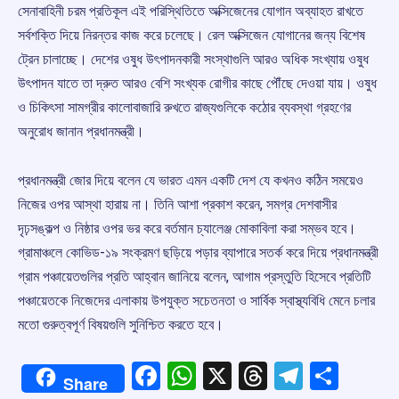
সেনাবাহিনী চরম প্রতিকূল এই পরিস্থিতিতে অক্সিজেনের যোগান অব্যাহত রাখতে
সর্বশক্তি দিয়ে নিরন্তর কাজ করে চলেছে। রেল অক্সিজেন যোগানের জন্য বিশেষ
ট্রেন চালাচ্ছে। দেশের ওষুধ উৎপাদনকারী সংস্থাগুলি আরও অধিক সংখ্যায় ওষুধ
উৎপাদন যাতে তা দ্রুত আরও বেশি সংখ্যক রোগীর কাছে পৌঁছে দেওয়া যায়। ওষুধ
ও চিকিৎসা সামগ্রীর কালোবাজারি রুখতে রাজ্যগুলিকে কঠোর ব্যবস্থা গ্রহণের
অনুরোধ জানান প্রধানমন্ত্রী।
প্রধানমন্ত্রী জোর দিয়ে বলেন যে ভারত এমন একটি দেশ যে কখনও কঠিন সময়েও
নিজের ওপর আস্থা হারায় না। তিনি আশা প্রকাশ করেন, সমগ্র দেশবাসীর
দৃঢ়সঙ্কল্প ও নিষ্ঠার ওপর ভর করে বর্তমান চ্যালেঞ্জ মোকাবিলা করা সম্ভব হবে।
গ্রামাঞ্চলে কোভিড-১৯ সংক্রমণ ছড়িয়ে পড়ার ব্যাপারে সতর্ক করে দিয়ে প্রধানমন্ত্রী
গ্রাম পঞ্চায়েতগুলির প্রতি আহ্বান জানিয়ে বলেন, আগাম প্রস্তুতি হিসেবে প্রতিটি
পঞ্চায়েতকে নিজেদের এলাকায় উপযুক্ত সচেতনতা ও সার্বিক স্বাস্থ্যবিধি মেনে চলার
মতো গুরুত্বপূর্ণ বিষয়গুলি সুনিশ্চিত করতে হবে।
Facebook
WhatsApp
X
Threads
Telegr
Shar
Share