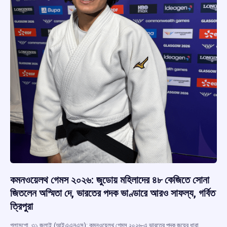
কমনওয়েলথ গেমস ২০২৬: জুডোয় মহিলাদের ৪৮ কেজিতে সোনা
জিতলেন অস্মিতা দে, ভারতের পদক ভাণ্ডারে আরও সাফল্য, গর্বিত
ত্রিপুরা
গ্লাসগো, ৩১ জুলাই (আইএএনএস): কমনওয়েলথ গেমস ২০২৬-এ ভারতের পদক জয়ের ধারা