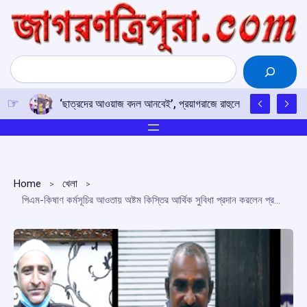
Skip
to
content
Search
‘ছাত্রদের আওয়াজ বদল আনবেই’, প্রয়াগরাজে রাহুলের হুঙ্কার
Home
খেলা
পিএম-কিষাণ কর্মসূচির আওতায় অষ্টম কিস্তির আর্থিক সুবিধা প্রদান করলেন প্রধানমন্ত্রী