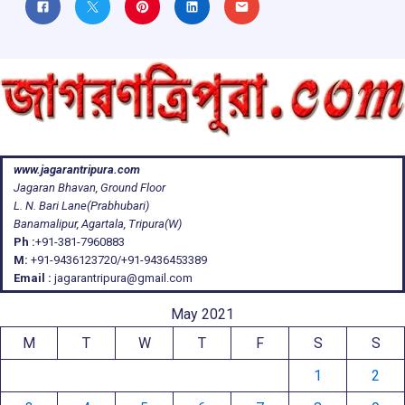
www.jagarantripura.com
Jagaran Bhavan, Ground Floor
L. N. Bari Lane(Prabhubari)
Banamalipur, Agartala, Tripura(W)
Ph :
+91-381-7960883
M:
+91-9436123720/+91-9436453389
Email :
jagarantripura@gmail.com
May 2021
M
T
W
T
F
S
S
1
2