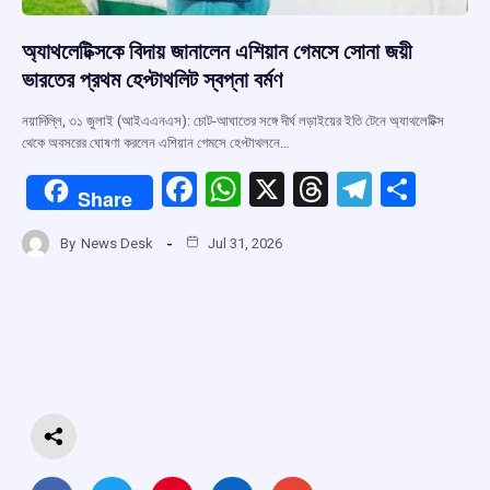
অ্যাথলেটিক্সকে বিদায় জানালেন এশিয়ান গেমসে সোনা জয়ী
ভারতের প্রথম হেপ্টাথলিট স্বপ্না বর্মণ
নয়াদিল্লি, ৩১ জুলাই (আইএএনএস): চোট-আঘাতের সঙ্গে দীর্ঘ লড়াইয়ের ইতি টেনে অ্যাথলেটিক্স
থেকে অবসরের ঘোষণা করলেন এশিয়ান গেমসে হেপ্টাথলনে…
F
W
X
T
T
S
Share
a
h
hr
el
h
By
News Desk
Jul 31, 2026
ce
at
e
e
ar
b
s
a
gr
e
o
A
d
a
o
p
s
m
k
p