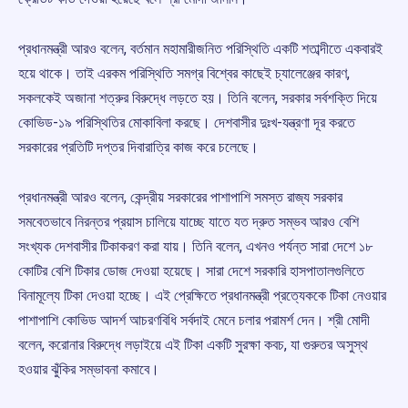
প্রধানমন্ত্রী আরও বলেন, বর্তমান মহামারীজনিত পরিস্থিতি একটি শতাব্দীতে একবারই
হয়ে থাকে। তাই এরকম পরিস্থিতি সমগ্র বিশ্বের কাছেই চ্যালেঞ্জের কারণ,
সকলকেই অজানা শত্রুর বিরুদ্ধে লড়তে হয়। তিনি বলেন, সরকার সর্বশক্তি দিয়ে
কোভিড-১৯ পরিস্থিতির মোকাবিলা করছে। দেশবাসীর দুঃখ-যন্ত্রণা দূর করতে
সরকারের প্রতিটি দপ্তর দিবারাত্রি কাজ করে চলেছে।
প্রধানমন্ত্রী আরও বলেন, কেন্দ্রীয় সরকারের পাশাপাশি সমস্ত রাজ্য সরকার
সমবেতভাবে নিরন্তর প্রয়াস চালিয়ে যাচ্ছে যাতে যত দ্রুত সম্ভব আরও বেশি
সংখ্যক দেশবাসীর টিকাকরণ করা যায়। তিনি বলেন, এখনও পর্যন্ত সারা দেশে ১৮
কোটির বেশি টিকার ডোজ দেওয়া হয়েছে। সারা দেশে সরকারি হাসপাতালগুলিতে
বিনামূল্যে টিকা দেওয়া হচ্ছে। এই প্রেক্ষিতে প্রধানমন্ত্রী প্রত্যেককে টিকা নেওয়ার
পাশাপাশি কোভিড আদর্শ আচরণবিধি সর্বদাই মেনে চলার পরামর্শ দেন। শ্রী মোদী
বলেন, করোনার বিরুদ্ধে লড়াইয়ে এই টিকা একটি সুরক্ষা কবচ, যা গুরুতর অসুস্থ
হওয়ার ঝুঁকির সম্ভাবনা কমাবে।