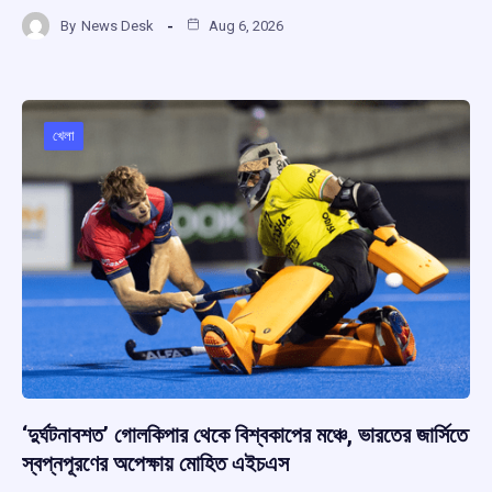
a
h
hr
el
h
By
News Desk
Aug 6, 2026
ce
at
e
e
ar
b
s
a
gr
e
o
A
d
a
o
p
s
m
খেলা
k
p
‘দুর্ঘটনাবশত’ গোলকিপার থেকে বিশ্বকাপের মঞ্চে, ভারতের জার্সিতে
স্বপ্নপূরণের অপেক্ষায় মোহিত এইচএস