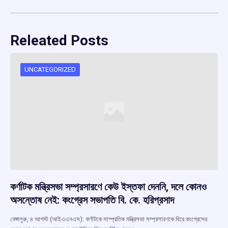
Releated Posts
UNCATEGORIZED
কর্ণাটক মন্ত্রিসভা সম্প্রসারণে কেউ ইস্তফা দেননি, দলে কোনও
অসন্তোষ নেই: কংগ্রেস সভাপতি বি. কে. হরিপ্রসাদ
বেঙ্গালুরু, ৪ আগস্ট (আইএএনএস): কর্ণাটকে সাম্প্রতিক মন্ত্রিসভা সম্প্রসারণকে ঘিরে কংগ্রেসের