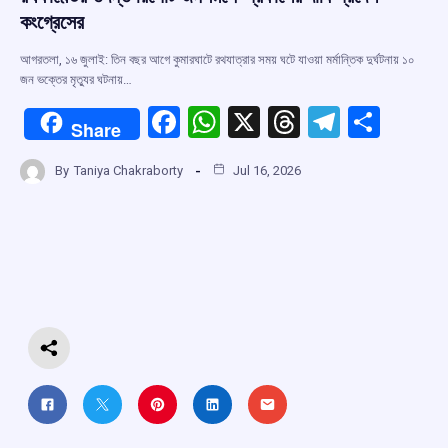
কংগ্রেসের
আগরতলা, ১৬ জুলাই: তিন বছর আগে কুমারঘাটে রথযাত্রার সময় ঘটে যাওয়া মর্মান্তিক দুর্ঘটনায় ১০
জন ভক্তের মৃত্যুর ঘটনায়…
F
W
X
T
T
S
Share
a
h
hr
el
h
By
Taniya Chakraborty
Jul 16, 2026
ce
at
e
e
ar
b
s
a
gr
e
o
A
d
a
o
p
s
m
k
p