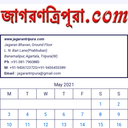
www.jagarantripura.com
Jagaran Bhavan, Ground Floor
L. N. Bari Lane(Prabhubari)
Banamalipur, Agartala, Tripura(W)
Ph :
+91-381-7960883
M:
+91-9436123720/+91-9436453389
Email :
jagarantripura@gmail.com
May 2021
M
T
W
T
F
S
S
1
2
3
4
5
6
7
8
9
10
11
12
13
14
15
16