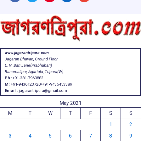
www.jagarantripura.com
Jagaran Bhavan, Ground Floor
L. N. Bari Lane(Prabhubari)
Banamalipur, Agartala, Tripura(W)
Ph :
+91-381-7960883
M:
+91-9436123720/+91-9436453389
Email :
jagarantripura@gmail.com
May 2021
M
T
W
T
F
S
S
1
2
3
4
5
6
7
8
9