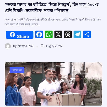
ক্ষমতায় আসার পর দুর্নীতিতে ‘জিরো টলারেন্স’, তিন মাসে ২০০-র
বেশি বিজেপি নেতাকর্মীকে শোকজ পশ্চিমবঙ্গে
কলকাতা, ৬ আগস্ট (আইএএনএস): দুর্নীতির বিরুদ্ধে দলের ঘোষিত ‘জিরো টলারেন্স’ নীতির বার্তা আরও
স্পষ্ট করতে পশ্চিমবঙ্গ বিজেপি রাজ্যে…
F
W
X
T
T
S
Share
a
h
hr
el
h
By
News Desk
Aug 6, 2026
ce
at
e
e
ar
b
s
a
gr
e
o
A
d
a
o
p
s
m
প্রধান খবর
k
p