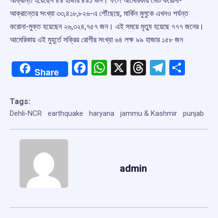
আক্রান্ত হয়েছেন ৪৯ হাজার ৪৯১ জন। ফলে আমেরিকায় মোট করোনা-
আক্রান্তের সংখ্যা ৩৩,৪১৮,৮২৬-এ পৌঁছেছে, মার্কিন মুলুকে এখনও পর্যন্ত
করোনা-মুক্ত হয়েছেন ২৬,৩২৪,৭৫৭ জন। এই সময়ে মৃত্যু হয়েছে ৭৭৭ জনের।
আমেরিকায় এই মুহূর্তে সক্রিয় রোগীর সংখ্যা ৬৪ লক্ষ ৯৯ হাজার ১৫৮ জন
Facebook
WhatsApp
X
Threads
Telegr
Shar
Share
Tags:
Dehli-NCR
earthquake
haryana
jammu & Kashmir
punjab
admin