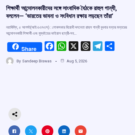
শিক্ষার্থী আন্দোলনকারীদের সঙ্গে সাংবাদিক বৈঠকে রাহুল গান্ধী,
বললেন— ‘ভারতের ভাবনা ও সংবিধান রক্ষায় লড়ছেন তাঁরা’
নয়াদিল্লি, ৫ আগস্ট(আইএএনএস) : লোকসভার বিরোধী দলনেতা রাহুল গান্ধী বুধবার যন্তর মন্তরের
আন্দোলনকারী শিক্ষার্থী এবং মুম্বইয়ের ভাইরাল ছাত্রী-সহ…
F
W
X
T
T
S
Share
a
h
hr
el
h
By
Sandeep Biswas
Aug 5, 2026
ce
at
e
e
ar
b
s
a
gr
e
o
A
d
a
o
p
s
m
k
p