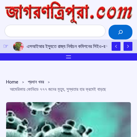
Skip
to
content
Search
এসআইআর ইস্যুতে রাজ্য নির্বাচন কমিশনের সিইও-র কাছে আইপিএফটির ড
Home
প্রধান খবর
আমেরিকায় কোভিডে ৭৭৭ জনের মৃত্যু, সুস্থতার হার ক্রমেই বাড়ছে