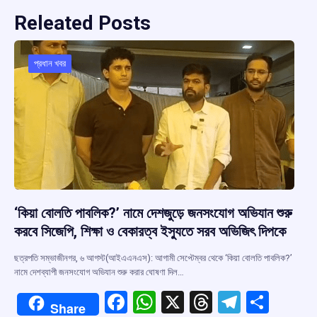
Releated Posts
প্রধান খবর
‘কিয়া বোলতি পাবলিক?’ নামে দেশজুড়ে জনসংযোগ অভিযান শুরু
করবে সিজেপি, শিক্ষা ও বেকারত্ব ইস্যুতে সরব অভিজিৎ দিপকে
ছত্রপতি সম্ভাজীনগর, ৬ আগস্ট(আইএএনএস): আগামী সেপ্টেম্বর থেকে ‘কিয়া বোলতি পাবলিক?’
নামে দেশব্যাপী জনসংযোগ অভিযান শুরু করার ঘোষণা দিল…
F
W
X
T
T
S
Share