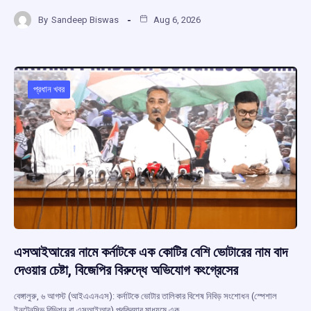
a
h
hr
el
h
By
Sandeep Biswas
Aug 6, 2026
ce
at
e
e
ar
b
s
a
gr
e
o
A
d
a
o
p
s
m
প্রধান খবর
k
p
এসআইআরের নামে কর্নাটকে এক কোটির বেশি ভোটারের নাম বাদ
দেওয়ার চেষ্টা, বিজেপির বিরুদ্ধে অভিযোগ কংগ্রেসের
বেঙ্গালুরু, ৬ আগস্ট (আইএএনএস): কর্নাটকে ভোটার তালিকার বিশেষ নিবিড় সংশোধন (স্পেশাল
ইনটেনসিভ রিভিশন বা এসআইআর) প্রক্রিয়ার মাধ্যমে এক…