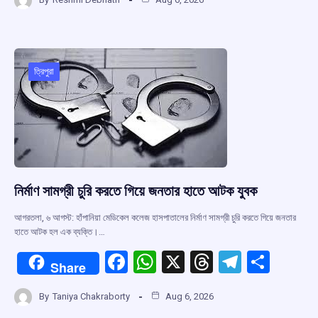
ce
at
e
e
ar
b
s
a
gr
e
o
A
d
a
o
p
s
m
ত্রিপুরা
k
p
নির্মাণ সামগ্রী চুরি করতে গিয়ে জনতার হাতে আটক যুবক
আগরতলা, ৬ আগস্ট: হাঁপানিয়া মেডিকেল কলেজ হাসপাতালের নির্মাণ সামগ্রী চুরি করতে গিয়ে জনতার
হাতে আটক হল এক ব্যক্তি।…
F
W
X
T
T
S
Share
a
h
hr
el
h
By
Taniya Chakraborty
Aug 6, 2026
ce
at
e
e
ar