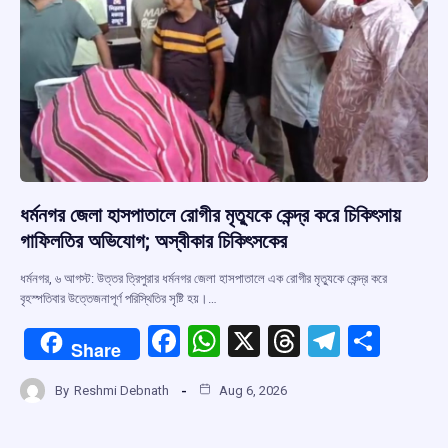
ধর্মনগর জেলা হাসপাতালে রোগীর মৃত্যুকে কেন্দ্র করে চিকিৎসায়
গাফিলতির অভিযোগ; অস্বীকার চিকিৎসকের
ধর্মনগর, ৬ আগস্ট: উত্তর ত্রিপুরার ধর্মনগর জেলা হাসপাতালে এক রোগীর মৃত্যুকে কেন্দ্র করে
বৃহস্পতিবার উত্তেজনাপূর্ণ পরিস্থিতির সৃষ্টি হয়।…
F
W
X
T
T
S
Share
a
h
hr
el
h
By
Reshmi Debnath
Aug 6, 2026
ce
at
e
e
ar
b
s
a
gr
e