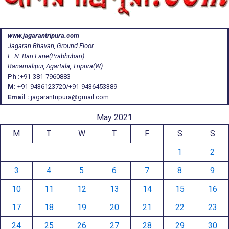
www.jagarantripura.com
Jagaran Bhavan, Ground Floor
L. N. Bari Lane(Prabhubari)
Banamalipur, Agartala, Tripura(W)
Ph :
+91-381-7960883
M:
+91-9436123720/+91-9436453389
Email :
jagarantripura@gmail.com
May 2021
M
T
W
T
F
S
S
1
2
3
4
5
6
7
8
9
10
11
12
13
14
15
16
17
18
19
20
21
22
23
24
25
26
27
28
29
30