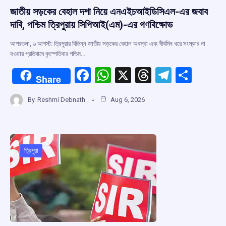
জাতীয় সড়কের বেহাল দশা নিয়ে এনএইচআইডিসিএল-এর জবাব
দাবি, পশ্চিম ত্রিপুরায় সিপিআই(এম)-এর গণবিক্ষোভ
আগরতলা, ৬ আগস্ট: ত্রিপুরার বিভিন্ন জাতীয় সড়কের বেহাল অবস্থা এবং দীর্ঘদিন ধরে সংস্কার না
হওয়ার প্রতিবাদে বৃহস্পতিবার পশ্চিম…
F
W
X
T
T
S
Share
a
h
hr
el
h
By
Reshmi Debnath
Aug 6, 2026
ce
at
e
e
ar
b
s
a
gr
e
o
A
d
a
o
p
s
m
ত্রিপুরা
k
p