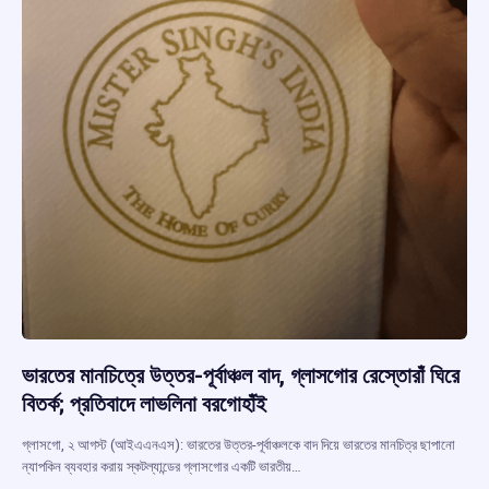
ভারতের মানচিত্রে উত্তর-পূর্বাঞ্চল বাদ, গ্লাসগোর রেস্তোরাঁ ঘিরে
বিতর্ক; প্রতিবাদে লাভলিনা বরগোহাঁই
গ্লাসগো, ২ আগস্ট (আইএএনএস): ভারতের উত্তর-পূর্বাঞ্চলকে বাদ দিয়ে ভারতের মানচিত্র ছাপানো
ন্যাপকিন ব্যবহার করায় স্কটল্যান্ডের গ্লাসগোর একটি ভারতীয়…