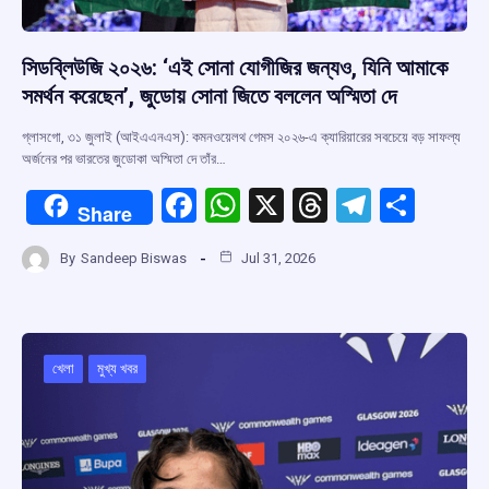
সিডব্লিউজি ২০২৬: ‘এই সোনা যোগীজির জন্যও, যিনি আমাকে
সমর্থন করেছেন’, জুডোয় সোনা জিতে বললেন অস্মিতা দে
গ্লাসগো, ৩১ জুলাই (আইএএনএস): কমনওয়েলথ গেমস ২০২৬-এ ক্যারিয়ারের সবচেয়ে বড় সাফল্য
অর্জনের পর ভারতের জুডোকা অস্মিতা দে তাঁর…
F
W
X
T
T
S
Share
a
h
hr
el
h
By
Sandeep Biswas
Jul 31, 2026
ce
at
e
e
ar
b
s
a
gr
e
o
A
d
a
o
p
s
m
খেলা
মুখ্য খবর
k
p