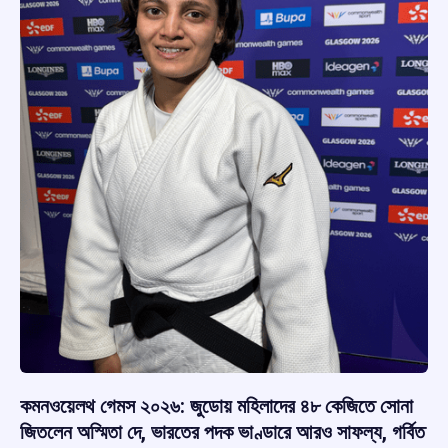
কমনওয়েলথ গেমস ২০২৬: জুডোয় মহিলাদের ৪৮ কেজিতে সোনা
জিতলেন অস্মিতা দে, ভারতের পদক ভাণ্ডারে আরও সাফল্য, গর্বিত