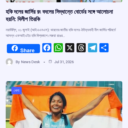
হকি দলের জার্সির রং বদলের সিদ্ধান্তে বোর্ডের সঙ্গে আলোচনা
হয়নি: দিলীপ তিরকি
নয়াদিল্লি, ৩১ জুলাই (আইএএনএস): ভারতের জাতীয় হকি দলের ঐতিহ্যবাহী নীল জার্সির পরিবর্তে
আসন্ন এফআইএইচ হকি বিশ্বকাপে গেরুয়া রঙের…
F
W
X
T
T
S
Share
a
h
hr
el
h
By
News Desk
Jul 31, 2026
ce
at
e
e
ar
b
s
a
gr
e
o
A
d
a
o
p
s
m
খেলা
k
p