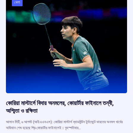
খেলা
কোরিয়া মাস্টার্সে বিদায় অনমলের, কোয়ার্টার ফাইনালে তন্বী,
অশ্মিতা ও রক্ষিতা
আসান সিটি, ৬ আগস্ট (আইএএনএস): কোরিয়া মাস্টার্স ব্যাডমিন্টন টুর্নামেন্টে ভারতের অনমল খার্বের
অভিযান শেষ হয়েছে প্রি-কোয়ার্টার ফাইনালেই। বৃহস্পতিবার…