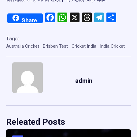
Facebook
WhatsApp
X
Threads
Telegr
Shar
Share
Tags:
Australia Cricket
Brisben Test
Cricket India
India Cricket
admin
Releated Posts