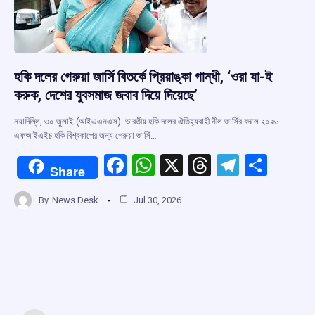
হকি দলের গেরুয়া জার্সি বিতর্কে প্রিয়াঙ্কা গান্ধী, ‘ওরা যা-ই
করুক, দেশের যুবসমাজ জবাব দিয়ে দিয়েছে’
নয়াদিল্লি, ৩০ জুলাই (আইএএনএস): ভারতীয় হকি দলের ঐতিহ্যবাহী নীল জার্সির বদলে ২০২৬
এফআইএইচ হকি বিশ্বকাপের জন্য গেরুয়া জার্সি…
F
W
X
T
T
S
Share
a
h
hr
el
h
By
News Desk
Jul 30, 2026
ce
at
e
e
ar
b
s
a
gr
e
o
A
d
a
o
p
s
m
k
p