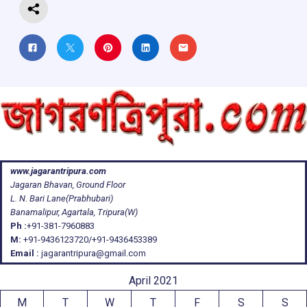
www.jagarantripura.com
Jagaran Bhavan, Ground Floor
L. N. Bari Lane(Prabhubari)
Banamalipur, Agartala, Tripura(W)
Ph :
+91-381-7960883
M:
+91-9436123720/+91-9436453389
Email :
jagarantripura@gmail.com
April 2021
M
T
W
T
F
S
S