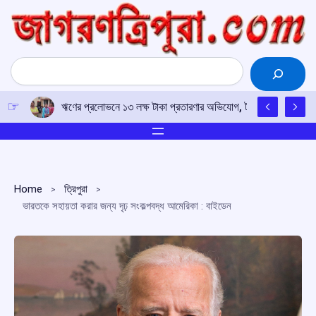
Skip
to
content
Search
ঋণের প্রলোভনে ১৩ লক্ষ টাকা প্রতারণার অভিযোগ, টাকা ফেরতের দাবিতে 
Home
ত্রিপুরা
ভারতকে সহায়তা করার জন্য দৃঢ় সংকল্পবদ্ধ আমেরিকা : বাইডেন