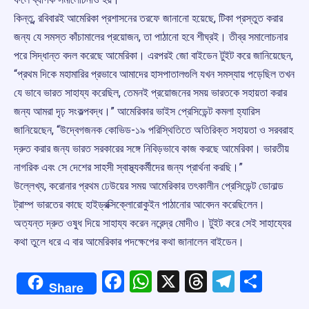
কিন্তু, রবিবারই আমেরিকা প্রশাসনের তরফে জানানো হয়েছে, টিকা প্রস্তুত করার
জন্য যে সমস্ত কাঁচামালের প্রয়োজন, তা পাঠানো হবে শীঘ্রই। তীব্র সমালোচনার
পরে সিদ্ধান্ত বদল করেছে আমেরিকা। এরপরই জো বাইডেন টুইট করে জানিয়েছেন,
“প্রথম দিকে মহামারির প্রভাবে আমাদের হাসপাতালগুলি যখন সমস্যায় পড়েছিল তখন
যে ভাবে ভারত সাহায্য করেছিল, তেমনই প্রয়োজনের সময় ভারতকে সহায়তা করার
জন্য আমরা দৃঢ় সংকল্পবদ্ধ।” আমেরিকার ভাইস প্রেসিডেন্ট কমলা হ্যারিস
জানিয়েছেন, “উদ্বেগজনক কোভিড-১৯ পরিস্থিতিতে অতিরিক্ত সহায়তা ও সরবরাহ
দ্রুত করার জন্য ভারত সরকারের সঙ্গে নিবিড়ভাবে কাজ করছে আমেরিকা। ভারতীয়
নাগরিক এবং সে দেশের সাহসী স্বাস্থ্যকর্মীদের জন্য প্রার্থনা করছি।”
উল্লেখ্য, করোনার প্রথম ঢেউয়ের সময় আমেরিকার তৎকালীন প্রেসিডেন্ট ডোনাল্ড
ট্রাম্প ভারতের কাছে হাইড্রক্সিক্লোরোকুইন পাঠানোর আবেদন করেছিলেন।
অত্যন্ত দ্রুত ওষুধ দিয়ে সাহায্য করেন নরেন্দ্র মোদীও। টুইট করে সেই সাহায্যের
কথা তুলে ধরে এ বার আমেরিকার পদক্ষেপের কথা জানালেন বাইডেন।
Facebook
WhatsApp
X
Threads
Telegr
Shar
Share