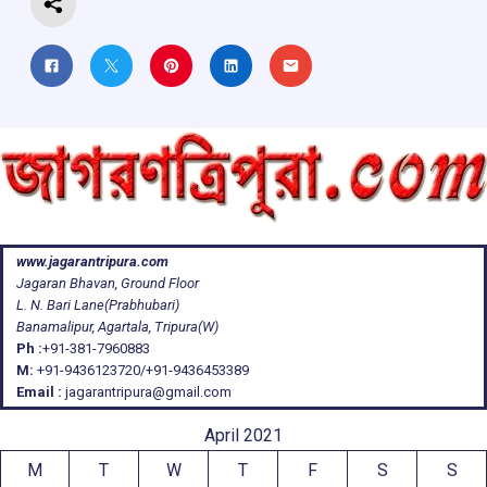
www.jagarantripura.com
Jagaran Bhavan, Ground Floor
L. N. Bari Lane(Prabhubari)
Banamalipur, Agartala, Tripura(W)
Ph :
+91-381-7960883
M:
+91-9436123720/+91-9436453389
Email :
jagarantripura@gmail.com
April 2021
M
T
W
T
F
S
S