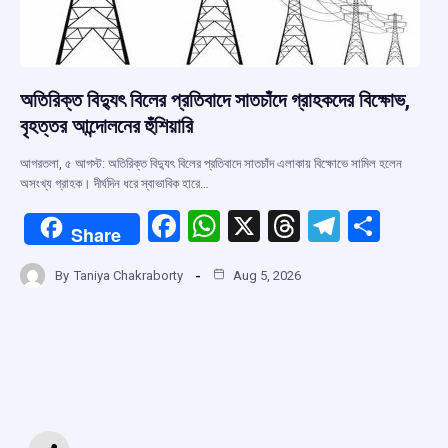
অতিরিক্ত বিদ্যুৎ বিলের প্রতিবাদে সাতচাঁদে গ্রাহকদের বিক্ষোভ,
বৃহত্তর আন্দোলনের হুঁশিয়ারি
আগরতলা, ৫ আগস্ট: অতিরিক্ত বিদ্যুৎ বিলের প্রতিবাদে সাতচাঁদ এলাকায় বিক্ষোভে সামিল হলেন
অসংখ্য গ্রাহক। দীর্ঘদিন ধরে স্বাভাবিক হারে…
F
W
X
T
T
S
Share
a
h
hr
el
h
By
Taniya Chakraborty
Aug 5, 2026
ce
at
e
e
ar
b
s
a
gr
e
o
A
d
a
o
p
s
m
k
p