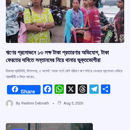
ঋণের প্রলোভনে ১৩ লক্ষ টাকা প্রতারণার অভিযোগ, টাকা
ফেরতের দাবিতে সন্তানদের নিয়ে থানায় ভুক্তভোগীরা
নিজস্ব প্রতিনিধি, বিশালগড়, ৫ আগস্ট: সহজ শর্তে বেশি পরিমাণ ঋণ পাইয়ে দেওয়ার প্রলোভন দেখিয়ে
শ্রমজীবী ও নিম্ন আয়ের…
F
W
X
T
T
S
Share
a
h
hr
el
h
By
Reshmi Debnath
Aug 5, 2026
ce
at
e
e
ar
b
s
a
gr
e
o
A
d
a