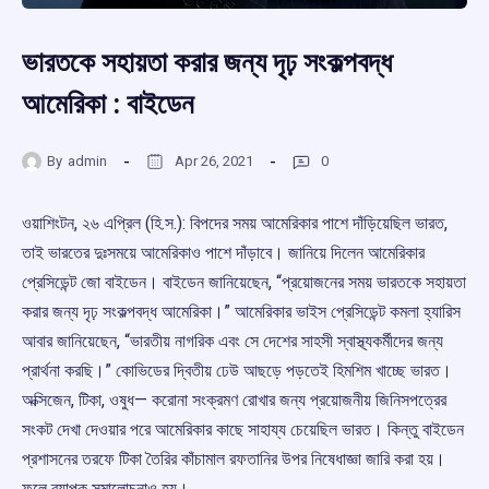
ভারতকে সহায়তা করার জন্য দৃঢ় সংকল্পবদ্ধ
আমেরিকা : বাইডেন
By
admin
Apr 26, 2021
0
ওয়াশিংটন, ২৬ এপ্রিল (হি.স.): বিপদের সময় আমেরিকার পাশে দাঁড়িয়েছিল ভারত,
তাই ভারতের দুঃসময়ে আমেরিকাও পাশে দাঁড়াবে। জানিয়ে দিলেন আমেরিকার
প্রেসিডেন্ট জো বাইডেন। বাইডেন জানিয়েছেন, “প্রয়োজনের সময় ভারতকে সহায়তা
করার জন্য দৃঢ় সংকল্পবদ্ধ আমেরিকা।” আমেরিকার ভাইস প্রেসিডেন্ট কমলা হ্যারিস
আবার জানিয়েছেন, “ভারতীয় নাগরিক এবং সে দেশের সাহসী স্বাস্থ্যকর্মীদের জন্য
প্রার্থনা করছি।” কোভিডের দ্বিতীয় ঢেউ আছড়ে পড়তেই হিমশিম খাচ্ছে ভারত।
অক্সিজেন, টিকা, ওষুধ— করোনা সংক্রমণ রোখার জন্য প্রয়োজনীয় জিনিসপত্রের
সংকট দেখা দেওয়ার পরে আমেরিকার কাছে সাহায্য চেয়েছিল ভারত। কিন্তু বাইডেন
প্রশাসনের তরফে টিকা তৈরির কাঁচামাল রফতানির উপর নিষেধাজ্ঞা জারি করা হয়।
ফলে ব্যাপক সমালোচনাও হয়।