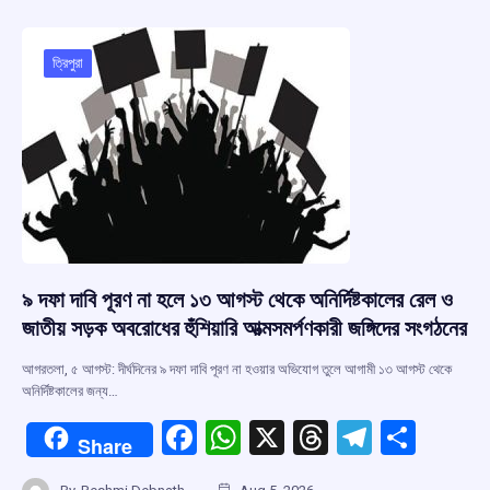
b
s
a
gr
e
o
A
d
a
o
p
s
m
ত্রিপুরা
k
p
৯ দফা দাবি পূরণ না হলে ১৩ আগস্ট থেকে অনির্দিষ্টকালের রেল ও
জাতীয় সড়ক অবরোধের হুঁশিয়ারি আত্মসমর্পণকারী জঙ্গিদের সংগঠনের
আগরতলা, ৫ আগস্ট: দীর্ঘদিনের ৯ দফা দাবি পূরণ না হওয়ার অভিযোগ তুলে আগামী ১৩ আগস্ট থেকে
অনির্দিষ্টকালের জন্য…
F
W
X
T
T
S
Share
a
h
hr
el
h