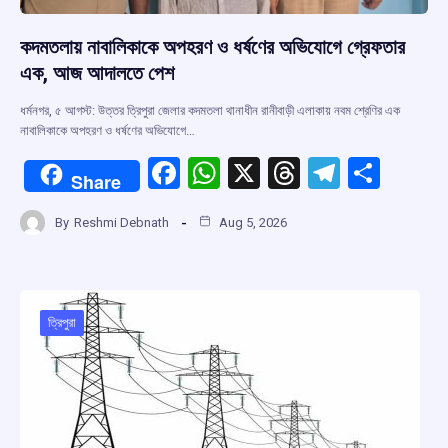
কদমতলায় নাবালিকাকে অপহরণ ও ধর্ষণের অভিযোগে গ্রেফতার
এক, আজ আদালতে পেশ
ধর্মনগর, ৫ আগস্ট: উত্তর ত্রিপুরা জেলার কদমতলা থানাধীন রানীবাড়ী এলাকায় নবম শ্রেণির এক
নাবালিকাকে অপহরণ ও ধর্ষণের অভিযোগে…
F
W
X
T
T
S
Share
a
h
hr
el
h
By
Reshmi Debnath
Aug 5, 2026
ce
at
e
e
ar
b
s
a
gr
e
o
A
d
a
o
p
s
m
ত্রিপুরা
k
p