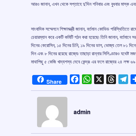
আরও জানান, এখন থেকে সপ্তাহে দু’দিন শনিবার এবং বুধবার মাস্ক এনফো
সাংবাদিক সম্মেলনে শিক্ষামন্ত্রী জানান, বর্তমান কোভিড পরিস্থিতিতে র
চেয়ারম্যান করে একটি কমিটি গঠন করা হয়েছে৷ তিনি জানান, বর্তমানে
দিনের কেরোসিন, ১৫ দিনের চিনি, ১৯ দিনের ডাল, ভোজ্য তেল ৮১ দিন
দিন এবং ৮ দিনের রয়েছে রাজ্যে৷ তাছাড়া রান্নার সিলিণ্ডারও যথেষ্ট মজ
মাথাপিছু ৫ কেজি খাদ্যশস্য দেবে কেন্দ্র৷ এর ফলে রাজ্যের ২৪ লক্ষ ৬
Facebook
WhatsApp
X
Thre
T
Share
admin