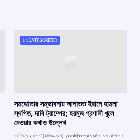
UNCATEGORIZED
সমঝোতার সম্ভাবনায় আপাতত ইরানে হামলা
স্থগিত, দাবি ট্রাম্পের; হরমুজ প্রণালী খুলে
দেওয়ার কথাও উল্লেখ
ওয়াশিংটন, ২ আগস্ট (আইএএনএস): যুক্তরাষ্ট্রের প্রেসিডেন্ট ডোনাল্ড ট্রাম্প দাবি