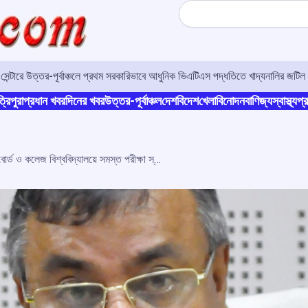
Search
র সেন্টারে উত্তর-পূর্বাঞ্চলে প্রথম সরকারিভাবে আধুনিক ভিএটিএস পদ্ধতিতে খাদ্যনালির জটিল 
্রিপুরা
প্রধান খবর
দিনের খবর
উত্তর-পূর্বাঞ্চল
দেশ
বিদেশ
খেলা
বিনোদন
বাণিজ্য
স্বাস্থ্য
প্র
দশম ও দ্বাদশ শ্রেণীর প্রি-বোর্ড ও কলেজ বিশ্ববিদ্যালয়ে সমস্ত পরীক্ষা স্থগিত : শিক্ষামন্ত্রী