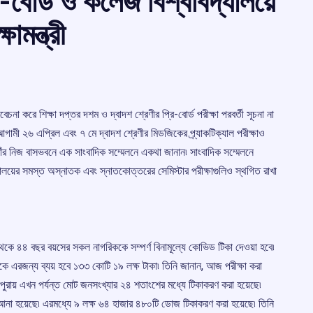
ি-বোর্ড ও কলেজ বিশ্ববিদ্যালয়ে
ামন্ত্রী
না করে শিক্ষা দপ্তর দশম ও দ্বাদশ শ্রেণীর প্রি-বোর্ড পরীক্ষা পরবর্তী সূচনা না
 আগামী ২৬ এপ্রিল এবং ৭ মে দ্বাদশ শ্রেণীর মিডজিকের প্র্যাকটিক্যাল পরীক্ষাও
 তাঁর নিজ বাসভবনে এক সাংবাদিক সম্মেলনে একথা জানান৷ সাংবাদিক সম্মেলনে
দ্যালয়ের সমস্ত অস্নাতক এবং স্নাতকোত্তরের সেমিস্টার পরীক্ষাগুলিও স্থগিত রাখা
৮ থেকে ৪৪ বছর বয়সের সকল নাগরিককে সম্পর্ণ বিনামূল্যে কোভিড টিকা দেওয়া হবে৷
 এরজন্য ব্যয় হবে ১৩৩ কোটি ১৯ লক্ষ টাকা৷ তিনি জানান, আজ পরীক্ষা করা
রায় এখন পর্যন্ত মোট জনসংখ্যার ২৪ শতাংশের মধ্যে টিকাকরণ করা হয়েছে৷
টিকা আনা হয়েছে৷ এরমধ্যে ৯ লক্ষ ৬৪ হাজার ৪৮০টি ডোজ টিকাকরণ করা হয়েছে৷ তিনি