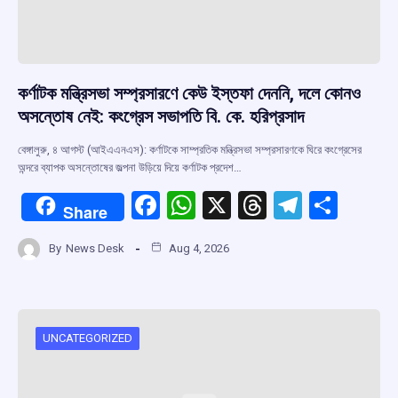
কর্ণাটক মন্ত্রিসভা সম্প্রসারণে কেউ ইস্তফা দেননি, দলে কোনও
অসন্তোষ নেই: কংগ্রেস সভাপতি বি. কে. হরিপ্রসাদ
বেঙ্গালুরু, ৪ আগস্ট (আইএএনএস): কর্ণাটকে সাম্প্রতিক মন্ত্রিসভা সম্প্রসারণকে ঘিরে কংগ্রেসের
অন্দরে ব্যাপক অসন্তোষের জল্পনা উড়িয়ে দিয়ে কর্ণাটক প্রদেশ…
F
W
X
T
T
S
Share
a
h
hr
el
h
By
News Desk
Aug 4, 2026
ce
at
e
e
ar
b
s
a
gr
e
o
A
d
a
o
p
s
m
UNCATEGORIZED
k
p