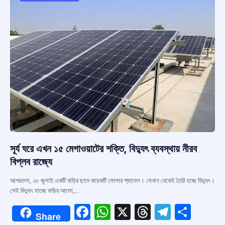
o
p
s
m
k
p
সূর্য ঘরে এখন ১৫ মেগাওয়াটের শক্তি, বিদ্যুৎ ব্যবস্থায় নীরব
বিপ্লব রাজ্যে
আগরতলা, ২৮ জুলাই:একটি বাড়ির ছাদে কয়েকটি সোলার প্যানেল। সেখান থেকেই তৈরি হচ্ছে বিদ্যুৎ।
সেই বিদ্যুৎ যাচ্ছে বাড়ির আলো,…
F
W
X
T
T
S
Share