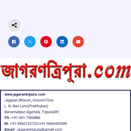
o
p
s
m
k
p
www.jagarantripura.com
Jagaran Bhavan, Ground Floor
L. N. Bari Lane(Prabhubari)
Banamalipur, Agartala, Tripura(W)
Ph :
+91-381-7960883
M:
+91-9436123720/+91-9436453389
Email :
jagarantripura@gmail.com