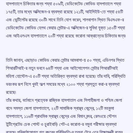
হাসপাতালে চিকিতার জন্য শয্যা ৫০৯টি, ডেডিকেটেড কোভিড হাসপাতালে শয্যা
১৭৫টি, তার মধ্যে অক্সিজেন-র ব্যবস্থা রয়েছে ১২১টি, আইসিইউ-তে শয্যা ৫৪টি
এবং ভেন্টিলেটর রয়েছে ৩০টি৷ সাথে তিনি যোগ করেন, শালবাগান স্থিত বিএসএফ-র
ডেডিকেটেড কোভিড হেলথ কেয়ার সেন্টার-এ অক্সিজেন-র সুবিধা যুক্ত ১৫০টি শয্যা
এবং আইএলএস হাসপাতালে ২০টি শয্যা রয়েছে করোনা আক্রান্তের চিকিতার জন্য৷
তিনি জানান, এছাড়াও কোভিড কেয়ার সেন্টার আমবাসা-য় ৫০ শয্যা, এডিনগর স্থিত
পিআরটিআই-র নতুন ভবনে ৬৪টি শয্যা এবং আইসোলেশন সেন্টার পিআরটিআই
মহিলা হোস্টেল-এ ৫০টি শয্যা অতিরিক্ত ব্যবস্থা রাখা হয়েছে৷ তাঁর দাবি, পরিস্থিতি
ভয়ংকর রূপ নিলে খুবই অল্প সময়ের মধ্যে ২১০০ শয্যা প্রস্তুত করা-র ব্যবস্থা
রয়েছে৷
তাঁর কথায়, বর্তমানে প্রত্যেক রাজ্যিক হাসপাতাল এবং সিপাহীজলা ও পশ্চিম জেলা
বাদে সমস্ত জেলা হাসপাতালে, ২২টি সামাজিক স্বাস্থ্য কেন্দ্রে, ১২টি মহকুমা
হাসপাতালে, ১১৬টি প্রাথমিক স্বাস্থ্য কেন্দ্রে এবং বিমান বন্দর, রেলওয়ে স্টেশন
ইন্টিগ্রেটেড চেক পোস্ট ও চুরাইবাড়ি গেট-এ করোনা-র নমুনা পরীক্ষার ব্যবস্থা
রয়েছে৷ পরিকাঠামোগত গত বছরের পরিস্থিতি-র তুলনা টেনে এনে শিক্ষামন্ত্রী বলেন,