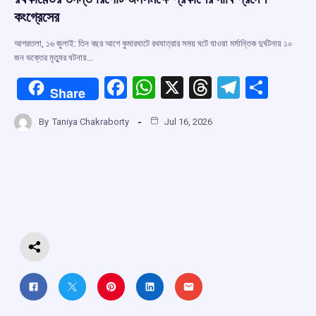
কংগ্রেসের
আগরতলা, ১৬ জুলাই: তিন বছর আগে কুমারঘাটে রথযাত্রার সময় ঘটে যাওয়া মর্মান্তিক দুর্ঘটনায় ১০
জন ভক্তের মৃত্যুর ঘটনায়…
F
W
X
T
T
S
Share
a
h
hr
el
h
By
Taniya Chakraborty
Jul 16, 2026
ce
at
e
e
ar
b
s
a
gr
e
o
A
d
a
o
p
s
m
k
p