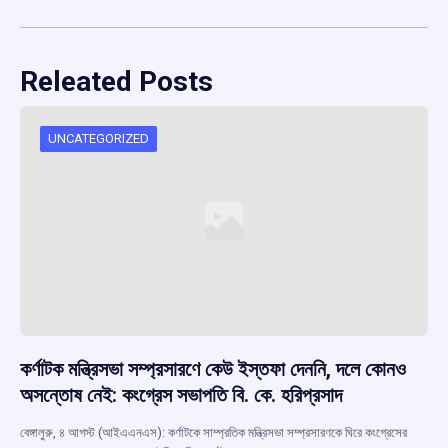
Releated Posts
UNCATEGORIZED
কর্ণাটক মন্ত্রিসভা সম্প্রসারণে কেউ ইস্তফা দেননি, দলে কোনও
অসন্তোষ নেই: কংগ্রেস সভাপতি বি. কে. হরিপ্রসাদ
বেঙ্গালুরু, ৪ আগস্ট (আইএএনএস): কর্ণাটকে সাম্প্রতিক মন্ত্রিসভা সম্প্রসারণকে ঘিরে কংগ্রেসের