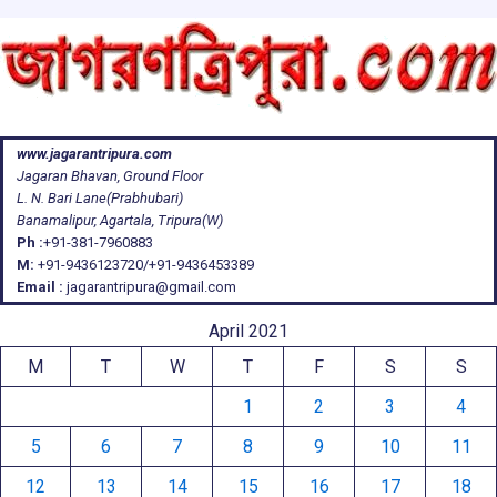
www.jagarantripura.com
Jagaran Bhavan, Ground Floor
L. N. Bari Lane(Prabhubari)
Banamalipur, Agartala, Tripura(W)
Ph :
+91-381-7960883
M:
+91-9436123720/+91-9436453389
Email :
jagarantripura@gmail.com
April 2021
M
T
W
T
F
S
S
1
2
3
4
5
6
7
8
9
10
11
12
13
14
15
16
17
18