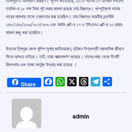
ডিমাপুর-এ অবস্থান করছিল। পুলিশ জানিয়েছে, ২০১৭ সালের ১৭ এপ্রিল মনরেগা
তহবিল-র ১৮ লক্ষ টাকা লুট করার মামলা রয়েছে তার বিরুদ্ধে। জম্পুইজলা থানায়
দায়ের মামলায় তাকে গ্রেফতার করা হয়েছিল। তার বিরুদ্ধে ভারতীয় দন্ডবিধি
১৪৮/১৪৯/৩২৬/৩০৭/৩৮৬ এবং আর্মস এক্ট-র ২৭ ও ইউএলএ এক্ট-র ১৩ ধারায়
মামলা রুজু করা হয়েছিল।
উত্তর ত্রিপুরা জেলা পুলিশ সুপার জানিয়েছেন, দুইজন উগ্রপন্থী স্বাভাবিক জীবনে
ফিরে আসতে চাইছে। তাই, তারা আত্মসমর্পণ করেছে। তাদের কাছ থেকে তিনটি
রিভলভার এবং তাজা কার্তুজ উদ্ধার করা হয়েছে ।
Facebook
WhatsApp
X
Threads
Telegr
Shar
Share
admin