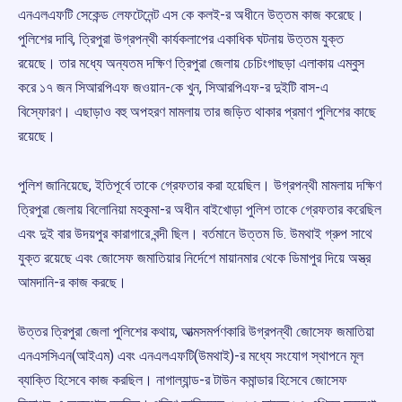
এনএলএফটি সেকেন্ড লেফটেনেন্ট এস কে কলই-র অধীনে উত্তম কাজ করেছে।
পুলিশের দাবি, ত্রিপুরা উগ্রপন্থী কার্যকলাপের একাধিক ঘটনায় উত্তম যুক্ত
রয়েছে। তার মধ্যে অন্যতম দক্ষিণ ত্রিপুরা জেলায় চেচিংগাছড়া এলাকায় এম্বুস
করে ১৭ জন সিআরপিএফ জওয়ান-কে খুন, সিআরপিএফ-র দুইটি বাস-এ
বিস্ফোরণ। এছাড়াও বহু অপহরণ মামলায় তার জড়িত থাকার প্রমাণ পুলিশের কাছে
রয়েছে।
পুলিশ জানিয়েছে, ইতিপূর্বে তাকে গ্রেফতার করা হয়েছিল। উগ্রপন্থী মামলায় দক্ষিণ
ত্রিপুরা জেলায় বিলোনিয়া মহকুমা-র অধীন বাইখোড়া পুলিশ তাকে গ্রেফতার করেছিল
এবং দুই বার উদয়পুর কারাগারে বন্দী ছিল। বর্তমানে উত্তম ডি. উমথাই গ্রুপ সাথে
যুক্ত রয়েছে এবং জোসেফ জমাতিয়ার নির্দেশে মায়ানমার থেকে ডিমাপুর দিয়ে অস্ত্র
আমদানি-র কাজ করছে।
উত্তর ত্রিপুরা জেলা পুলিশের কথায়, আত্মসমর্পণকারি উগ্রপন্থী জোসেফ জমাতিয়া
এনএসসিএন(আইএম) এবং এনএলএফটি(উমথাই)-র মধ্যে সংযোগ স্থাপনে মূল
ব্যাক্তি হিসেবে কাজ করছিল। নাগাল্যান্ড-র টাউন কমান্ডার হিসেবে জোসেফ