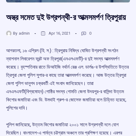
অস্ত্র সমেত দুই উগ্রপন্থী-র আত্মসমর্পণ ত্রিপুরায়
By
admin
Apr 16, 2021
0
আগরতলা, ১৬ এপ্রিল (হি. স.) : ত্রিপুরায় নিষিদ্ধ ঘোষিত উগ্রপন্থী সংগঠন
ন্যাশনাল লিবারেশন ফ্রন্ট অফ ত্রিপুরা(এনএলএফটি)-র দুই সদস্য আত্মসমর্পণ
করেছে। বৃহস্পতিবার রাতে ডিআইজি নর্থার্ন রেঞ্জ এল. ডার্লঙ-র উপস্থিতিতে উত্তর
ত্রিপুরা জেলা পুলিশ সুপার-র কাছে তারা আত্মসমর্পণ করেছে। আজ উত্তর ত্রিপুরা
জেলা পুলিশ ভানুপদ চক্রবর্তী এই সংবাদ জানিয়েছেন। তারা
এনএলএফটি(বিশ্বমোহন) গোষ্ঠির সদস্য গোমতি জেলা উদয়পুর-র বাসিন্দা উত্তম
কিশোর জমাতিয়া এবং ডি. উমথাই গ্রুপ-র জোসেফ জমাতিয়া বলে চিহ্নিত হয়েছে,
পুলিশের দাবি।
পুলিশ জানিয়েছে, উত্তম কিশোর জমাতিয়া ২০০১ সালে উগ্রপন্থী দলে যোগ
দিয়েছিল। বাংলাদেশ-এ পার্বত্য চট্টগ্রাম অঞ্চলে তার প্রশিক্ষণ হয়েছে। এরপর