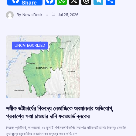
Share
a
h
hr
el
h
By
News Desk
Jul 25, 2026
ce
at
e
e
ar
b
s
a
gr
e
o
A
d
a
o
p
s
m
UNCATEGORIZED
k
p
সমীক ভট্টাচার্যের বিরুদ্ধে নেতাজিকে অবমাননার অভিযোগ,
প্রকাশ্যে ক্ষমা চাওয়ার দাবি ফরওয়ার্ড ব্লকের
নিজস্ব প্রতিনিধি, আগরতলা, ১৯ জুলাই:পশ্চিমবঙ্গ বিজেপির সভাপতি সমীক ভট্টাচার্যের বিরুদ্ধে নেতাজি
সুভাষচন্দ্র বসুকে নিয়ে অবমাননাকর মন্তব্য করার অভিযোগ…