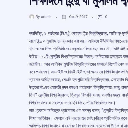
শিক্ষাঙ্গনে হিন্দু বা মুসলি
By
admin
Oct 9, 2017
0
নয়াদিল্লি, ৯ অক্টোবর (হি.স.): বেনারস হিন্দু বিশ্ববিদ্যালয়, আলিগড় মুস
নামে হিন্দু ও মুসলিম শব্দ ব্যবহার করা হয়। এবিষয়ে ইউজিসির প্যানেলে
শব্দ কোনও শিক্ষা প্রতিষ্ঠানের সেকুলার চরিত্র বহন করে না। তাই এই ধ
উচিত। ১০টি কেন্দ্রীয় বিশ্ববিদ্যালয়ের বিরুদ্ধে অনিয়মের তদন্তের জ
হয়েছিল। আর আলিগড় মুসলিম বিশ্ববিদ্যালয়ের সম্পর্কে রিপোর্ট পেশ 
করে প্যানেল। এএমইউ ও বিএইচইউ ছাড়া অন্য যে বিশ্ববিদ্যালয়গুল
প্যানেল অডিট করেছে, সেগুলি হল পন্ডিচেরি বিশ্ববিদ্যালয়, এলাহাবাদ বি
উত্তরাখণ্ডের হেমবতী নন্দন বহুগুণা গাড়োয়াল বিশ্ববিদ্যালয়, জম্মু, রা
তিনটি কেন্দ্রীয় বিশ্ববিদ্যালয়, ত্রিপুরা বিশ্ববিদ্যালয়, ওয়ার্ধার মহাত্মা গান্ধী
বিশ্ববিদ্যালয় ও মধ্যপ্রদেশের হরি সিংহ গৌড় বিশ্ববিদ্যালয়।
নাম প্রকাশে অনিচ্ছুক প্যানেলের এক সদস্য বলেন, “কেন্দ্রীয় বিশ্ববিদ্যা
শিক্ষা প্রতিষ্ঠান। সেখানে এই ধরনের শব্দ সেই চরিত্র প্রতিফলিত করে ন
আলিগড় বিশ্ববিদ্যালয় বা বেনারস বিশ্ববিদ্যালয় নামে ডাকা উচিত বা