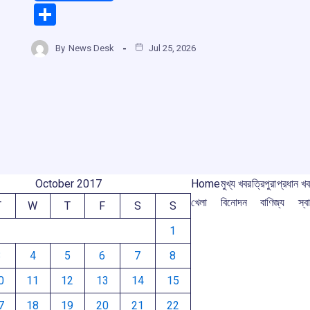
a
h
hr
el
S
ce
at
e
e
h
b
s
a
gr
By
News Desk
Jul 25, 2026
r
ar
o
A
d
a
e
o
p
s
m
m
k
p
October 2017
Home
মুখ্য খবর
ত্রিপুরা
প্রধান খ
খেলা
বিনোদন
বাণিজ্য
স্বা
T
W
T
F
S
S
1
3
4
5
6
7
8
0
11
12
13
14
15
7
18
19
20
21
22