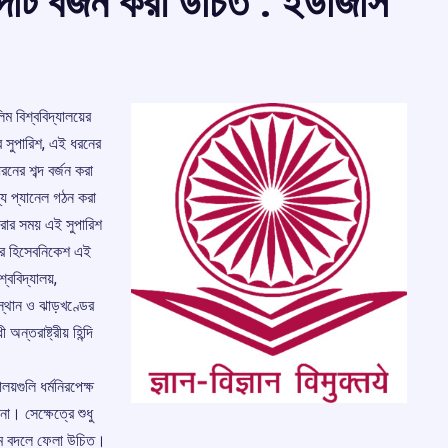
ম শব্দটি বর্জন করা উচিত : ইউজিসি
লিম বিশ্ববিদ্যালয়ের
র সুপারিশ, এই ধরনের
রনের শব্দ বর্জন করা
ন্য প্যানেল গঠন করা
করার সময় এই সুপারিশ
ির হিসেবনিকেশ এই
শ্ববিদ্যালয়,
জস্থান ও ঝাড়খণ্ডের
 অন্তরাষ্ট্রীয় হিন্দি
লয়গুলি ধর্মনিরপেক্ষ
া। সেক্ষেত্রে শুধু
 নাম বদলে ফেলা উচিত।