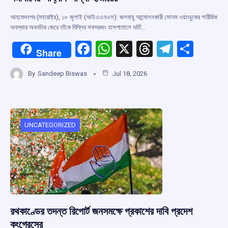
আহমেদনগর (মহারাষ্ট্র), ১৮ জুলাই (আইএএনএস): জলবায়ু আন্দোলনকারী সোনম ওয়াংচুকের শারীরিক
অবস্থার অবনতির জেরে তাঁকে দিল্লির সফদরজং হাসপাতালে ভর্তি…
F
W
X
T
T
S
Share
a
h
hr
el
h
By
Sandeep Biswas
Jul 18, 2026
ce
at
e
e
ar
b
s
a
gr
e
o
A
d
a
o
p
s
m
UNCATEGORIZED
k
p
রথকাণ্ডের তদন্ত রিপোর্ট জনসমক্ষে প্রকাশের দাবি প্রদেশ
কংগ্রেসের