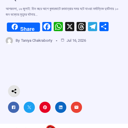
আগরতলা, ১৬ জুলাই: তিন বছর আগে কুমারঘাটে রথযাত্রার সময় ঘটে যাওয়া মর্মান্তিক দুর্ঘটনায় ১০
জন ভক্তের মৃত্যুর ঘটনায়…
F
W
X
T
T
S
Share
a
h
hr
el
h
By
Taniya Chakraborty
Jul 16, 2026
ce
at
e
e
ar
b
s
a
gr
e
o
A
d
a
o
p
s
m
k
p