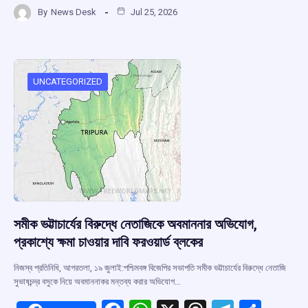
a
h
hr
el
h
By
News Desk
Jul 25, 2026
ce
at
e
e
ar
b
s
a
gr
e
o
A
d
a
o
p
s
m
UNCATEGORIZED
k
p
সমীক ভট্টাচার্যের বিরুদ্ধে নেতাজিকে অবমাননার অভিযোগ,
প্রকাশ্যে ক্ষমা চাওয়ার দাবি ফরওয়ার্ড ব্লকের
নিজস্ব প্রতিনিধি, আগরতলা, ১৯ জুলাই:পশ্চিমবঙ্গ বিজেপির সভাপতি সমীক ভট্টাচার্যের বিরুদ্ধে নেতাজি
সুভাষচন্দ্র বসুকে নিয়ে অবমাননাকর মন্তব্য করার অভিযোগ…