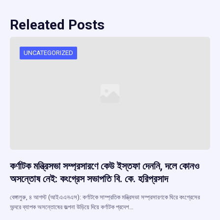
Releated Posts
UNCATEGORIZED
কর্ণাটক মন্ত্রিসভা সম্প্রসারণে কেউ ইস্তফা দেননি, দলে কোনও
অসন্তোষ নেই: কংগ্রেস সভাপতি বি. কে. হরিপ্রসাদ
বেঙ্গালুরু, ৪ আগস্ট (আইএএনএস): কর্ণাটকে সাম্প্রতিক মন্ত্রিসভা সম্প্রসারণকে ঘিরে কংগ্রেসের
অন্দরে ব্যাপক অসন্তোষের জল্পনা উড়িয়ে দিয়ে কর্ণাটক প্রদেশ…