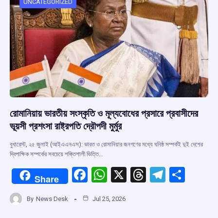
o
p
s
m
UNCATEGORIZED
k
p
রোমানিয়ায় ভারতীয় সংস্কৃতি ও মূল্যবোধের প্রসারে প্রবাসীদের
ভূয়সী প্রশংসা রাষ্ট্রপতি দ্রৌপদী মুর্মুর
বুখারেস্ট, ২৫ জুলাই (আইএএনএস): ভারত ও রোমানিয়ার জনগণের মধ্যে ঘনিষ্ঠ সম্পর্কই দুই দেশের
দ্বিপাক্ষিক সম্পর্কের সবচেয়ে শক্তিশালী ভিত্তি…
F
W
X
T
T
S
Share
a
h
hr
el
h
By
News Desk
Jul 25, 2026
ce
at
e
e
ar