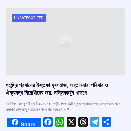
b
s
a
gr
e
o
A
d
a
o
p
s
m
UNCATEGORIZED
k
p
ধর্মেন্দ্র প্রধানের ইস্তফা যুবসমাজ, সন্তানহারা পরিবার ও
ঐক্যবদ্ধ বিরোধীদের জয়: মল্লিকার্জুন খাড়গে
নয়াদিল্লি, ২৫ জুলাই (আইএএনএস): কেন্দ্রীয় শিক্ষামন্ত্রী ধর্মেন্দ্র প্রধানের পদত্যাগের পর কংগ্রেস
সভাপতি মল্লিকার্জুন খাড়গে শনিবার দাবি করেছেন, এটি…
F
W
X
T
T
S
Share