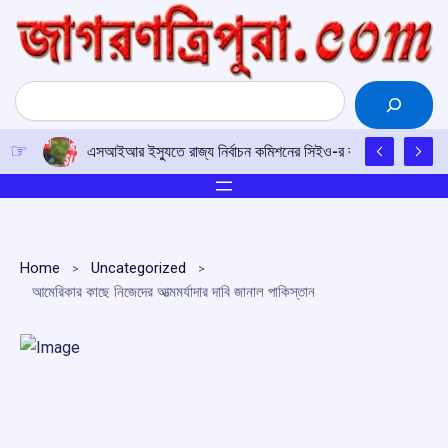
Skip
to
content
Search
এসআইআর ইস্যুতে রাজ্য নির্বাচন কমিশনের সিইও-র কাছে আইপিএফটির ড
Home
Uncategorized
আমেরিকার কাছে নিজেদের আত্মমর্যাদার দাবি জানাল পাকিস্তান