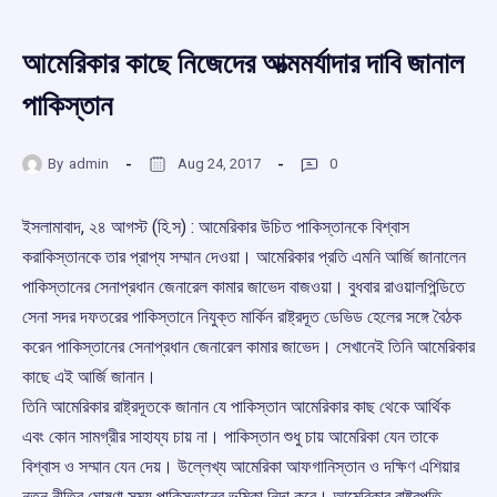
আমেরিকার কাছে নিজেদের আত্মমর্যাদার দাবি জানাল
পাকিস্তান
By
admin
Aug 24, 2017
0
ইসলামাবাদ, ২৪ আগস্ট (হি.স) : আমেরিকার উচিত পাকিস্তানকে বিশ্বাস
করাকিস্তানকে তার প্রাপ্য সম্মান দেওয়া। আমেরিকার প্রতি এমনি আর্জি জানালেন
পাকিস্তানের সেনাপ্রধান জেনারেল কামার জাভেদ বাজওয়া। বুধবার রাওয়ালপিন্ডিতে
সেনা সদর দফতরের পাকিস্তানে নিযুক্ত মার্কিন রাষ্ট্রদূত ডেভিড হেলের সঙ্গে বৈঠক
করেন পাকিস্তানের সেনাপ্রধান জেনারেল কামার জাভেদ। সেখানেই তিনি আমেরিকার
কাছে এই আর্জি জানান।
তিনি আমেরিকার রাষ্ট্রদূতকে জানান যে পাকিস্তান আমেরিকার কাছ থেকে আর্থিক
এবং কোন সামগ্রীর সাহায্য চায় না। পাকিস্তান শুধু চায় আমেরিকা যেন তাকে
বিশ্বাস ও সম্মান যেন দেয়। উল্লেখ্য আমেরিকা আফগানিস্তান ও দক্ষিণ এশিয়ার
নতুন নীতির ঘোষণা সময় পাকিস্তানের ভূমিকা নিন্দা করে। আমেরিকার রাষ্ট্রপতি