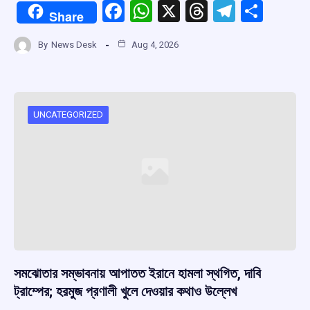
F
W
X
T
T
S
Share
a
h
hr
el
h
By
News Desk
Aug 4, 2026
ce
at
e
e
ar
b
s
a
gr
e
o
A
d
a
o
p
s
m
UNCATEGORIZED
k
p
সমঝোতার সম্ভাবনায় আপাতত ইরানে হামলা স্থগিত, দাবি
ট্রাম্পের; হরমুজ প্রণালী খুলে দেওয়ার কথাও উল্লেখ