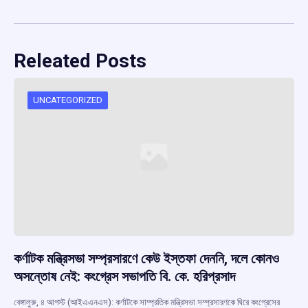
Releated Posts
UNCATEGORIZED
কর্ণাটক মন্ত্রিসভা সম্প্রসারণে কেউ ইস্তফা দেননি, দলে কোনও
অসন্তোষ নেই: কংগ্রেস সভাপতি বি. কে. হরিপ্রসাদ
বেঙ্গালুরু, ৪ আগস্ট (আইএএনএস): কর্ণাটকে সাম্প্রতিক মন্ত্রিসভা সম্প্রসারণকে ঘিরে কংগ্রেসের