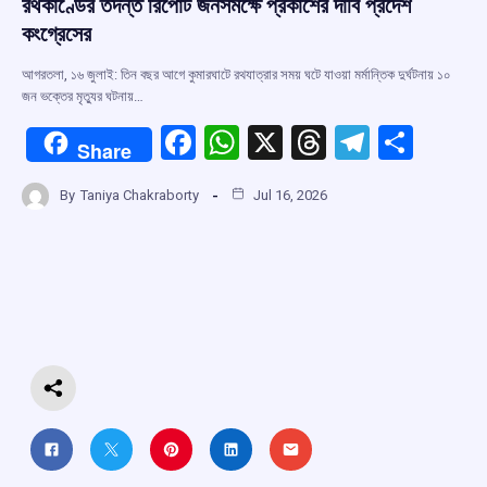
রথকাণ্ডের তদন্ত রিপোর্ট জনসমক্ষে প্রকাশের দাবি প্রদেশ
কংগ্রেসের
আগরতলা, ১৬ জুলাই: তিন বছর আগে কুমারঘাটে রথযাত্রার সময় ঘটে যাওয়া মর্মান্তিক দুর্ঘটনায় ১০
জন ভক্তের মৃত্যুর ঘটনায়…
F
W
X
T
T
S
Share
a
h
hr
el
h
By
Taniya Chakraborty
Jul 16, 2026
ce
at
e
e
ar
b
s
a
gr
e
o
A
d
a
o
p
s
m
k
p