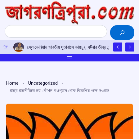
Skip
to
content
Search
স্লোভেনিয়ায় ভারতীয় দূতাবাসে ভাঙচুর, ঘটনার তীব্র নিন্দা নয়াদিল্লির; দোষ
Home
Uncategorized
রাজ্য রাজনীতিতে নয়া কৌশল কংগ্রেসে থেকে বিজেপি’র পক্ষে সওয়াল