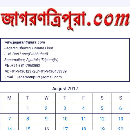
www.jagarantripura.com
Jagaran Bhavan, Ground Floor
L. N. Bari Lane(Prabhubari)
Banamalipur, Agartala, Tripura(W)
Ph :
+91-381-7960883
M:
+91-9436123720/+91-9436453389
Email :
jagarantripura@gmail.com
August 2017
M
T
W
T
F
S
S
1
2
3
4
5
6
7
8
9
10
11
12
13
14
15
16
17
18
19
20