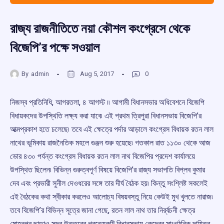
রাজ্য রাজনীতিতে নয়া কৌশল কংগ্রেসে থেকে
বিজেপি’র পক্ষে সওয়াল
By
admin
Aug 5, 2017
0
নিজস্ব প্রতিনিধি, আগরতলা, ৪ আগস্ট ৷৷ আগামী বিধানসভার অধিবেশনে বিজেপি
বিধায়কদের উপস্থিতি লক্ষ্য করা যাবে৷ এই প্রথম ত্রিপুরা বিধানসভায় বিজেপি’র
আত্মপ্রকাশ হতে চলেছে৷ তবে এই ক্ষেত্রে পর্দার আড়ালে কংগ্রেস বিধায়ক রতন লাল
নাথের ভূমিকায় রাজনৈতিক মহলে গুঞ্জন শুরু হয়েছে৷ গতকাল রাত ১১৩০ থেকে আজ
ভোর ৪৩০ পর্যন্ত কংগ্রেস বিধায়ক রতন লাল নাথ বিজেপির প্রদেশ কার্যালয়ে
উপস্থিত ছিলেন৷ বিভিন্ন গুরুত্বপূর্ণ বিষয়ে বিজেপি’র রাজ্য সভাপতি বিপ্লব কুমার
দেব এবং প্রভারী সুনীল দেওধরের সঙ্গে তার দীর্ঘ বৈঠক হয়৷ কিন্তু সংশ্লিষ্ট সকলেই
এই বৈঠকের কথা স্বীকার করলেও আলোচ্য বিষয়বস্তু নিয়ে কেউই মুখ খুলতে নারাজ৷
তবে বিজেপি’র বিভিন্ন সূত্রে জানা গেছে, রতন লাল নাথ তার নির্র্বচনী ক্ষেত্র
মোহনপুর ছাড়াও সদর উত্তরের
প্রত্যেকটি বিধানসভায় কেন্দ্রের সাংগঠনিক দায়িত্ব