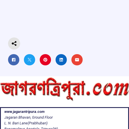
b
s
a
gr
e
o
A
d
a
o
p
s
m
k
p
www.jagarantripura.com
Jagaran Bhavan, Ground Floor
L. N. Bari Lane(Prabhubari)
Banamalipur, Agartala, Tripura(W)