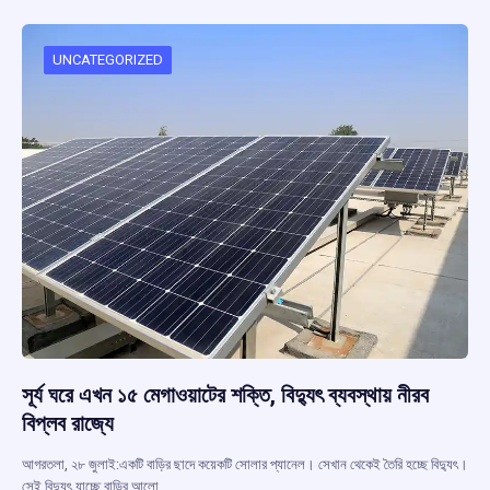
b
s
a
gr
e
o
A
d
a
o
p
s
m
UNCATEGORIZED
k
p
সূর্য ঘরে এখন ১৫ মেগাওয়াটের শক্তি, বিদ্যুৎ ব্যবস্থায় নীরব
বিপ্লব রাজ্যে
আগরতলা, ২৮ জুলাই:একটি বাড়ির ছাদে কয়েকটি সোলার প্যানেল। সেখান থেকেই তৈরি হচ্ছে বিদ্যুৎ।
সেই বিদ্যুৎ যাচ্ছে বাড়ির আলো,…