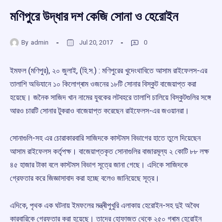
মণিপুরে উদ্ধার দশ কেজি সোনা ও হেরোইন
By
admin
Jul 20, 2017
0
ইমফল (মণিপুর), ২০ জুলাই, (হি.স.) : মণিপুরের খুদেংথাবিতে আসাম রাইফেলস-এর
তালাশি অভিযানে ১০ কিলোগ্ৰাম ওজনের ১৮টি সোনার বিস্কুট বাজেয়াপ্ত করা
হয়েছে। জনৈক সাজিদ খান নামের যুবকের লটবহরে তালাশি চালিয়ে বিস্কুটগুলির সঙ্গে
আরও চারটি সোনার টুকরাও বাজেয়াপ্ত করেছেন রাইফেলস-এর জওয়ানরা।
সোনাগুলি-সহ এর চোরাকারবারি সাজিদকে কাস্টমস বিভাগের হাতে তুলে দিয়েছেন
আসাম রাইফেলস কর্তৃপক্ষ। বাজেয়াপ্তকৃত সোনাগুলির বাজারমূল্য ২ কোটি ৮৮ লক্ষ
৪৫ হাজার টাকা বলে কাস্টমস বিভাগ সূত্রে জানা গেছে। এদিকে সাজিদকে
গ্রেফতার করে জিজ্ঞাসাবাদ করা হচ্ছে বলেও জানিয়েছে সূত্র।
এদিকে, পৃথক এক ঘটনায় ইমফলের মন্ত্ৰীপুখুরি এলাকায় হেরোইন-সহ দুই অবৈধ
কারবারিকে গ্রেফতার করা হয়েছে। তাদের হোফাজত থেকে ২৫০ গ্ৰাম হেরোইন