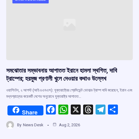
o
p
s
m
k
p
সমঝোতার সম্ভাবনায় আপাতত ইরানে হামলা স্থগিত, দাবি
ট্রাম্পের; হরমুজ প্রণালী খুলে দেওয়ার কথাও উল্লেখ
ওয়াশিংটন, ২ আগস্ট (আইএএনএস): যুক্তরাষ্ট্রের প্রেসিডেন্ট ডোনাল্ড ট্রাম্প দাবি করেছেন, ইরান এবং
মধ্যপ্রাচ্যের কয়েকটি দেশের অনুরোধে যুক্তরাষ্ট্র আপাতত…
F
W
X
T
T
S
Share
a
h
hr
el
h
By
News Desk
Aug 2, 2026
ce
at
e
e
ar