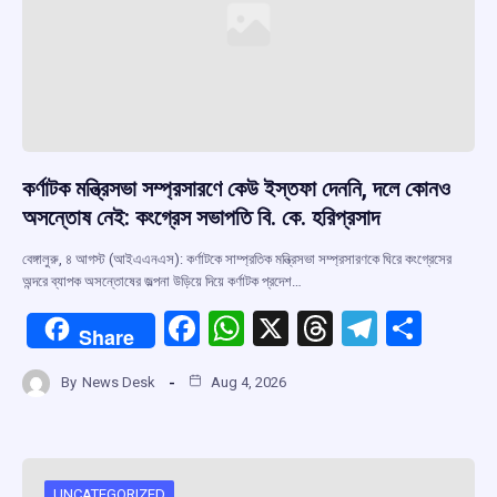
কর্ণাটক মন্ত্রিসভা সম্প্রসারণে কেউ ইস্তফা দেননি, দলে কোনও
অসন্তোষ নেই: কংগ্রেস সভাপতি বি. কে. হরিপ্রসাদ
বেঙ্গালুরু, ৪ আগস্ট (আইএএনএস): কর্ণাটকে সাম্প্রতিক মন্ত্রিসভা সম্প্রসারণকে ঘিরে কংগ্রেসের
অন্দরে ব্যাপক অসন্তোষের জল্পনা উড়িয়ে দিয়ে কর্ণাটক প্রদেশ…
F
W
X
T
T
S
Share
a
h
hr
el
h
By
News Desk
Aug 4, 2026
ce
at
e
e
ar
b
s
a
gr
e
o
A
d
a
UNCATEGORIZED