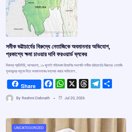
সমীক ভট্টাচার্যের বিরুদ্ধে নেতাজিকে অবমাননার অভিযোগ,
প্রকাশ্যে ক্ষমা চাওয়ার দাবি ফরওয়ার্ড ব্লকের
নিজস্ব প্রতিনিধি, আগরতলা, ১৯ জুলাই:পশ্চিমবঙ্গ বিজেপির সভাপতি সমীক ভট্টাচার্যের বিরুদ্ধে নেতাজি
সুভাষচন্দ্র বসুকে নিয়ে অবমাননাকর মন্তব্য করার অভিযোগ…
F
W
X
T
T
S
Share
a
h
hr
el
h
By
Reshmi Debnath
Jul 20, 2026
ce
at
e
e
ar
b
s
a
gr
e
o
A
d
a
o
p
s
m
UNCATEGORIZED