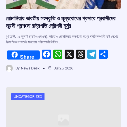
রোমানিয়ায় ভারতীয় সংস্কৃতি ও মূল্যবোধের প্রসারে প্রবাসীদের
ভূয়সী প্রশংসা রাষ্ট্রপতি দ্রৌপদী মুর্মুর
বুখারেস্ট, ২৫ জুলাই (আইএএনএস): ভারত ও রোমানিয়ার জনগণের মধ্যে ঘনিষ্ঠ সম্পর্কই দুই দেশের
দ্বিপাক্ষিক সম্পর্কের সবচেয়ে শক্তিশালী ভিত্তি…
F
W
X
T
T
S
Share
a
h
hr
el
h
By
News Desk
Jul 25, 2026
ce
at
e
e
ar
b
s
a
gr
e
o
A
d
a
o
p
s
m
UNCATEGORIZED
k
p