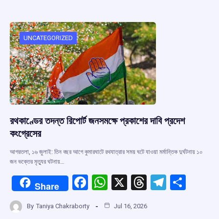
b
s
a
gr
e
o
A
d
a
o
p
s
m
UNCATEGORIZED
k
p
রথকাণ্ডের তদন্ত রিপোর্ট জনসমক্ষে প্রকাশের দাবি প্রদেশ
কংগ্রেসের
আগরতলা, ১৬ জুলাই: তিন বছর আগে কুমারঘাটে রথযাত্রার সময় ঘটে যাওয়া মর্মান্তিক দুর্ঘটনায় ১০
জন ভক্তের মৃত্যুর ঘটনায়…
F
W
X
T
T
S
Share
a
h
hr
el
h
By
Taniya Chakraborty
Jul 16, 2026
ce
at
e
e
ar