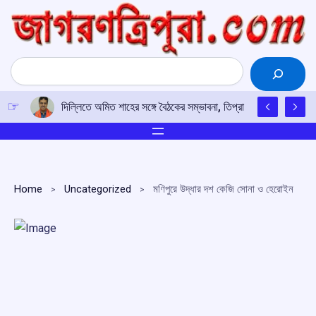
Skip
to
content
Search
দিল্লিতে অমিত শাহের সঙ্গে বৈঠকের সম্ভাবনা, তিপ্রা মথা নেতৃত্বকে তলবের 
Home
Uncategorized
মণিপুরে উদ্ধার দশ কেজি সোনা ও হেরোইন