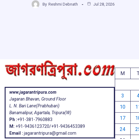
b
s
a
g
By
Reshmi Debnath
Jul 28, 2026
ar
o
A
d
a
e
o
p
s
k
p
M
www.jagarantripura.com
3
Jagaran Bhavan, Ground Floor
L. N. Bari Lane(Prabhubari)
10
1
Banamalipur, Agartala, Tripura(W)
17
1
Ph :
+91-381-7960883
M:
+91-9436123720/+91-9436453389
24
2
Email :
jagarantripura@gmail.com