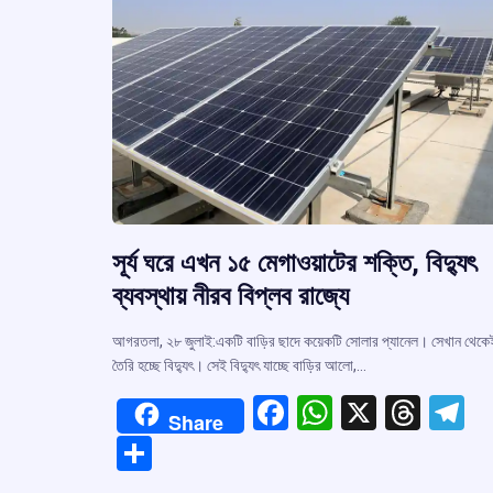
সূর্য ঘরে এখন ১৫ মেগাওয়াটের শক্তি, বিদ্যুৎ
ব্যবস্থায় নীরব বিপ্লব রাজ্যে
আগরতলা, ২৮ জুলাই:একটি বাড়ির ছাদে কয়েকটি সোলার প্যানেল। সেখান থেকে
তৈরি হচ্ছে বিদ্যুৎ। সেই বিদ্যুৎ যাচ্ছে বাড়ির আলো,…
F
W
X
T
T
Share
a
h
hr
el
S
ce
at
e
e
h