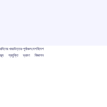
বর
দিনের খবর
উত্তর-পূর্বাঞ্চল
দেশ
বিদেশ
স্থ্য
প্রযুক্তি
ভ্রমণ
বিজ্ঞাপন