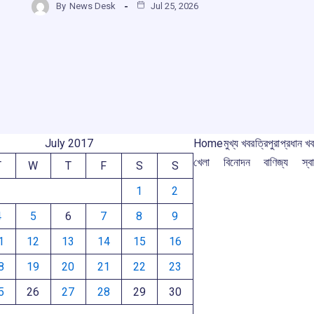
b
s
a
gr
By
News Desk
Jul 25, 2026
r
ar
o
A
d
a
e
o
p
s
m
m
k
p
July 2017
Home
মুখ্য খবর
ত্রিপুরা
প্রধান খ
খেলা
বিনোদন
বাণিজ্য
স্বা
T
W
T
F
S
S
1
2
4
5
6
7
8
9
1
12
13
14
15
16
8
19
20
21
22
23
5
26
27
28
29
30