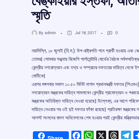
বেঙ্কাইয়ার ইস্তফা, অতিরি
স্মৃতি
By
admin
Jul 18, 2017
0
নয়াদিল্লি, ১৮ জুলাই (হি.স.): উপ-রাষ্ট্রপতি পদে প্রার্থী হওয়ায় এবং ব
তোমর| সোমবার সন্ধ্যায় বিজেপি পার্লামেন্টারি বোর্ডের বৈঠকে সর্বসম্মতি
কেন্দ্রীয় নগরোন্নয়ন এবং তথ্য ও সম্প্রচার দফতরের দায়িত্ব থেকে ইস্ত
মোদীকে|
এরপর মঙ্গলবার সকাল ১০.৫০ মিনিট নাগাদ প্রধানমন্ত্রী দফতর (পিএম
নগরোন্নয়ন মন্ত্রকের দায়িত্ব সামলাবেন কেন্দ্রীয় গ্রামোন্নয়ন ও পঞ্চায়েতম
মন্ত্রকের অতিরিক্ত দায়িত্ব দেওয়া হয়েছে| উল্লেখ্য, এর আগে পরিবেশমন
দায়িত্ব নেওয়ার পর ওই দুই দফতর ফাঁকা রয়েছে| প্রতিরক্ষা মন্ত্রকের
আগস্ট সংসদের বাদল অধিবেশনের শেষ হওয়ার পরই কেন্দ্রীয় মন্ত্রিস
Facebook
WhatsApp
X
Thre
T
Share