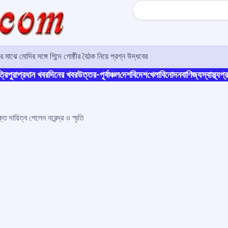
Search
 মাঝে মোদির সঙ্গে শিন্দে গোষ্ঠীর বৈঠক নিয়ে প্রশ্ন উদ্ধবের
্রিপুরা
প্রধান খবর
দিনের খবর
উত্তর-পূর্বাঞ্চল
দেশ
বিদেশ
খেলা
বিনোদন
বাণিজ্য
স্বাস্থ্য
প্র
 দায়িত্ব পেলেন নরেন্দ্র ও স্মৃতি