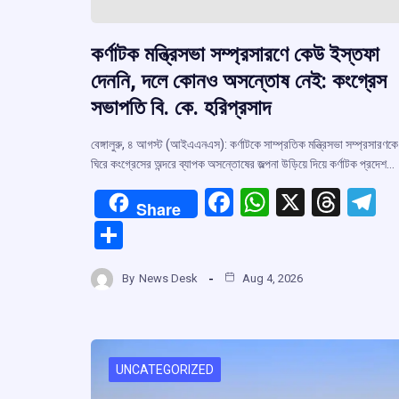
কর্ণাটক মন্ত্রিসভা সম্প্রসারণে কেউ ইস্তফা
দেননি, দলে কোনও অসন্তোষ নেই: কংগ্রেস
সভাপতি বি. কে. হরিপ্রসাদ
বেঙ্গালুরু, ৪ আগস্ট (আইএএনএস): কর্ণাটকে সাম্প্রতিক মন্ত্রিসভা সম্প্রসারণকে
ঘিরে কংগ্রেসের অন্দরে ব্যাপক অসন্তোষের জল্পনা উড়িয়ে দিয়ে কর্ণাটক প্রদেশ…
F
W
X
T
T
Share
a
h
hr
el
S
ce
at
e
e
h
b
s
a
g
By
News Desk
Aug 4, 2026
ar
o
A
d
a
e
o
p
s
k
p
UNCATEGORIZED