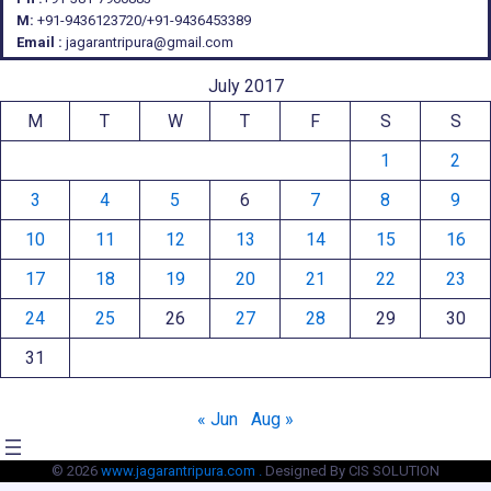
M:
+91-9436123720/+91-9436453389
Email :
jagarantripura@gmail.com
July 2017
M
T
W
T
F
S
S
1
2
3
4
5
6
7
8
9
10
11
12
13
14
15
16
17
18
19
20
21
22
23
24
25
26
27
28
29
30
31
« Jun
Aug »
© 2026
www.jagarantripura.com .
Designed By CIS SOLUTION