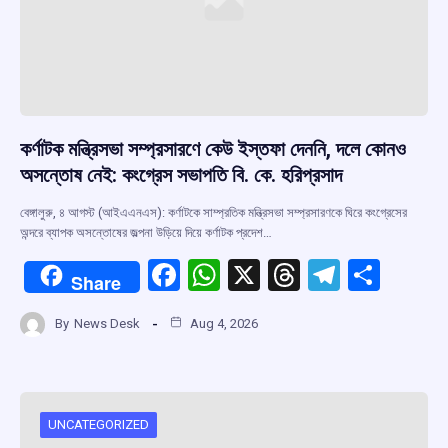
কর্ণাটক মন্ত্রিসভা সম্প্রসারণে কেউ ইস্তফা দেননি, দলে কোনও
অসন্তোষ নেই: কংগ্রেস সভাপতি বি. কে. হরিপ্রসাদ
বেঙ্গালুরু, ৪ আগস্ট (আইএএনএস): কর্ণাটকে সাম্প্রতিক মন্ত্রিসভা সম্প্রসারণকে ঘিরে কংগ্রেসের
অন্দরে ব্যাপক অসন্তোষের জল্পনা উড়িয়ে দিয়ে কর্ণাটক প্রদেশ…
F
W
X
T
T
S
Share
a
h
hr
el
h
By
News Desk
Aug 4, 2026
ce
at
e
e
ar
b
s
a
gr
e
o
A
d
a
o
p
s
m
UNCATEGORIZED