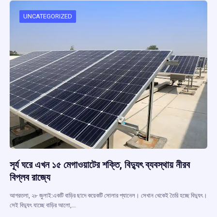
o
A
d
a
o
p
s
m
UNCATEGORIZED
k
p
সূর্য ঘরে এখন ১৫ মেগাওয়াটের শক্তি, বিদ্যুৎ ব্যবস্থায় নীরব
বিপ্লব রাজ্যে
আগরতলা, ২৮ জুলাই:একটি বাড়ির ছাদে কয়েকটি সোলার প্যানেল। সেখান থেকেই তৈরি হচ্ছে বিদ্যুৎ।
সেই বিদ্যুৎ যাচ্ছে বাড়ির আলো,…