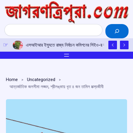
Skip
to
content
Search
এসআইআর ইস্যুতে রাজ্য নির্বাচন কমিশনের সিইও-র কাছে আইপিএফটির ড
Home
Uncategorized
আন্তর্জাতিক জলসীমা লঙ্ঘন, শ্রীলঙ্কায় ধৃত ৪ জন তামিল মত্স্যজীবী