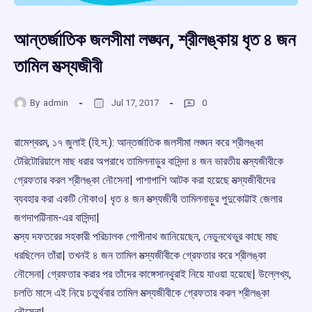
আন্তর্জাতিক জলসীমা লঙ্ঘন, শ্রীলঙ্কায় ধৃত ৪ জন
তামিল মত্স্যজীবী
By
admin
Jul 17, 2017
0
রামেশ্বরম, ১৭ জুলাই (হি.স.): আন্তর্জাতিক জলসীমা লঙ্ঘন করে শ্রীলঙ্কা
টেরিটোরিয়ালে মাছ ধরার অপরাধে তামিলনাড়ুর বাসিন্দা ৪ জন ভারতীয় মত্স্যজীবীকে
গ্রেফতার করল শ্রীলঙ্কা নৌসেনা| পাশাপাশি আটক করা হয়েছে মত্স্যজীবীদের
ব্যবহার করা একটি নৌকাও| ধৃত ৪ জন মত্স্যজীবী তামিলনাড়ুর পুদুকোট্টাই জেলার
জগদাপট্টিনাম-এর বাসিন্দা|
মত্স্য দফতরের সহকারী পরিচালক গোপীনাথ জানিয়েছেন, নেডুনথেভুর কাছে মাছ
ধরছিলেন তাঁরা| তখনই ৪ জন তামিল মত্স্যজীবীকে গ্রেফতার করে শ্রীলঙ্কা
নৌসেনা| গ্রেফতার করার পর তাঁদের কাঙ্গেসানথুরাই নিয়ে যাওয়া হয়েছে| উল্লেখ্য,
চলতি মাসে এই নিয়ে চতুর্থবার তামিল মত্স্যজীবীকে গ্রেফতার করল শ্রীলঙ্কা
নৌসেনা|