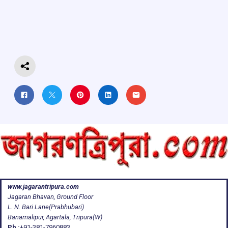
o
A
d
a
o
p
s
m
k
p
www.jagarantripura.com
Jagaran Bhavan, Ground Floor
L. N. Bari Lane(Prabhubari)
Banamalipur, Agartala, Tripura(W)
Ph :
+91-381-7960883