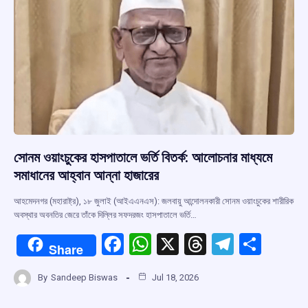
k
p
সোনম ওয়াংচুকের হাসপাতালে ভর্তি বিতর্ক: আলোচনার মাধ্যমে
সমাধানের আহ্বান আন্না হাজারের
আহমেদনগর (মহারাষ্ট্র), ১৮ জুলাই (আইএএনএস): জলবায়ু আন্দোলনকারী সোনম ওয়াংচুকের শারীরিক
অবস্থার অবনতির জেরে তাঁকে দিল্লির সফদরজং হাসপাতালে ভর্তি…
F
W
X
T
T
S
Share
a
h
hr
el
h
By
Sandeep Biswas
Jul 18, 2026
ce
at
e
e
ar