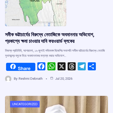
সমীক ভট্টাচার্যের বিরুদ্ধে নেতাজিকে অবমাননার অভিযোগ,
প্রকাশ্যে ক্ষমা চাওয়ার দাবি ফরওয়ার্ড ব্লকের
নিজস্ব প্রতিনিধি, আগরতলা, ১৯ জুলাই:পশ্চিমবঙ্গ বিজেপির সভাপতি সমীক ভট্টাচার্যের বিরুদ্ধে নেতাজি
সুভাষচন্দ্র বসুকে নিয়ে অবমাননাকর মন্তব্য করার অভিযোগ…
F
W
X
T
T
S
Share
a
h
hr
el
h
By
Reshmi Debnath
Jul 20, 2026
ce
at
e
e
ar
b
s
a
gr
e
o
A
d
a
o
p
s
m
UNCATEGORIZED