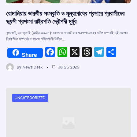
রোমানিয়ায় ভারতীয় সংস্কৃতি ও মূল্যবোধের প্রসারে প্রবাসীদের
ভূয়সী প্রশংসা রাষ্ট্রপতি দ্রৌপদী মুর্মুর
বুখারেস্ট, ২৫ জুলাই (আইএএনএস): ভারত ও রোমানিয়ার জনগণের মধ্যে ঘনিষ্ঠ সম্পর্কই দুই দেশের
দ্বিপাক্ষিক সম্পর্কের সবচেয়ে শক্তিশালী ভিত্তি…
F
W
X
T
T
S
Share
a
h
hr
el
h
By
News Desk
Jul 25, 2026
ce
at
e
e
ar
b
s
a
gr
e
o
A
d
a
o
p
s
m
UNCATEGORIZED
k
p