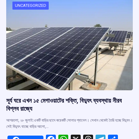
o
p
s
m
UNCATEGORIZED
k
p
সূর্য ঘরে এখন ১৫ মেগাওয়াটের শক্তি, বিদ্যুৎ ব্যবস্থায় নীরব
বিপ্লব রাজ্যে
আগরতলা, ২৮ জুলাই:একটি বাড়ির ছাদে কয়েকটি সোলার প্যানেল। সেখান থেকেই তৈরি হচ্ছে বিদ্যুৎ।
সেই বিদ্যুৎ যাচ্ছে বাড়ির আলো,…