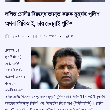
ললিত মোদীর বিরুদ্ধে তদন্ত করুক মুম্বাই পুলিশ
অথবা সিবিআই, চায় চেন্নাই পুলিশ
By
admin
Jul 14, 2017
0
চেন্নাই, ১৪
জুলাই (হি.স.) :
কোটি কোটি
টাকার ক্রিকেট
গড়াপেটা মামলায়
প্রাক্তন
আইপিএল কর্তা
ললিত মোদীর বিরুদ্ধে তদন্ত করুক মুম্বাই পুলিশ অথবা সিবিআই | এমনটাই সুপারিশ
করেছেন তামিলনাড়ুর ডিজিপি এবং সিআইডির বিশেষ শাখা (সিবিসিআইডি) | এতদিন
মামলাটির তদারকি করছিল চেন্নাই পুলিশ | তবে এবার মুম্বই পুলিশকে সেটি