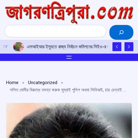
Skip
to
content
Search
এসআইআর ইস্যুতে রাজ্য নির্বাচন কমিশনের সিইও-র কাছে আইপিএফটির ড
Home
Uncategorized
ললিত মোদীর বিরুদ্ধে তদন্ত করুক মুম্বাই পুলিশ অথবা সিবিআই, চায় চেন্নাই পুলিশ