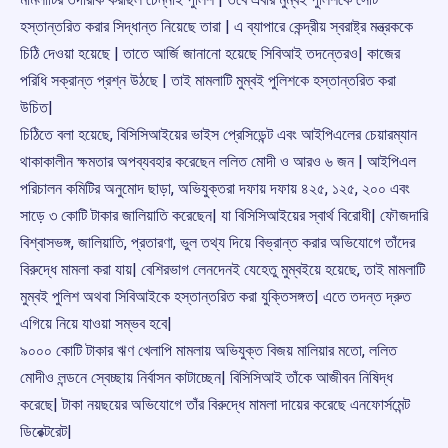
হস্তান্তরিত করার সিদ্ধান্ত নিয়েছে তারা | এ ব্যাপারে কেন্দ্রীয় স্বরাষ্ট্র মন্ত্রককে
চিঠি দেওয়া হয়েছে | তাতে আর্জি জানানো হয়েছে সিবিআই তদন্তেরও| কাজের
পরিধি সক্রান্ত প্রশ্ন উঠছে | তাই মামলাটি মুম্বই পুলিশকে হস্তান্তরিত করা
উচিত|
চিঠিতে বলা হয়েছে, বিসিসিআইয়ের ভাইস প্রেসিডেন্ট এবং আইপিএলের চেয়ারম্যান
থাকাকালীন ক্ষমতার অপব্যবহার করেছেন ললিত মোদী ও আরও ৬ জন | আইপিএল
পরিচালন কমিটির অনুমোদ ছাড়া, অভিযুক্তরা দফায় দফায় ৪২৫, ১২৫, ২০০ এবং
সাড়ে ৩ কোটি টাকার জালিয়াতি করেছেন| যা বিসিসিআইয়ের স্বার্থ বিরোধী| ফৌজদারি
বিশ্বাসভঙ্গ, জালিয়াতি, প্রতারণা, ভুল তথ্য দিয়ে বিভ্রান্ত করার অভিযোগে তাঁদের
বিরুদ্ধে মামলা করা যায়| বেশিরভাগ লেনদেনই যেহেতু মুম্বইয়ে হয়েছে, তাই মামলাটি
মুম্বই পুলিশ অথবা সিবিআইকে হস্তান্তরিত করা যুক্তিসঙ্গত| এতে তদন্ত দ্রুত
এগিয়ে নিয়ে যাওয়া সম্ভব হবে|
৯০০০ কোটি টাকার ঋণ খেলাপি মামলায় অভিযুক্ত বিজয় মালিয়ার মতো, ললিত
মোদীও লন্ডনে স্বেচ্ছায় নির্বাসন কাটাচ্ছেন| বিসিসিআই তাঁকে আজীবন নিষিদ্ধ
করেছে| টাকা নয়ছয়ের অভিযোগে তাঁর বিরুদ্ধে মামলা দায়ের করেছে এনফোর্সমেন্ট
ডিরেক্টরেট|