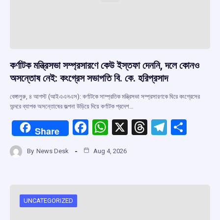
কর্ণাটক মন্ত্রিসভা সম্প্রসারণে কেউ ইস্তফা দেননি, দলে কোনও
অসন্তোষ নেই: কংগ্রেস সভাপতি বি. কে. হরিপ্রসাদ
বেঙ্গালুরু, ৪ আগস্ট (আইএএনএস): কর্ণাটকে সাম্প্রতিক মন্ত্রিসভা সম্প্রসারণকে ঘিরে কংগ্রেসের
অন্দরে ব্যাপক অসন্তোষের জল্পনা উড়িয়ে দিয়ে কর্ণাটক প্রদেশ…
F
W
X
T
T
S
Share
a
h
hr
el
h
By
News Desk
Aug 4, 2026
ce
at
e
e
ar
b
s
a
gr
e
o
A
d
a
o
p
s
m
UNCATEGORIZED