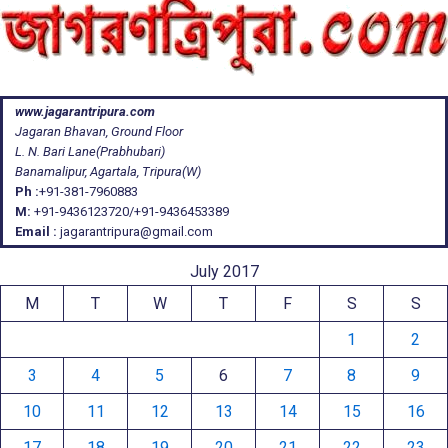
www.jagarantripura.com
Jagaran Bhavan, Ground Floor
L. N. Bari Lane(Prabhubari)
Banamalipur, Agartala, Tripura(W)
Ph :
+91-381-7960883
M:
+91-9436123720/+91-9436453389
Email :
jagarantripura@gmail.com
July 2017
M
T
W
T
F
S
S
1
2
3
4
5
6
7
8
9
10
11
12
13
14
15
16
17
18
19
20
21
22
23