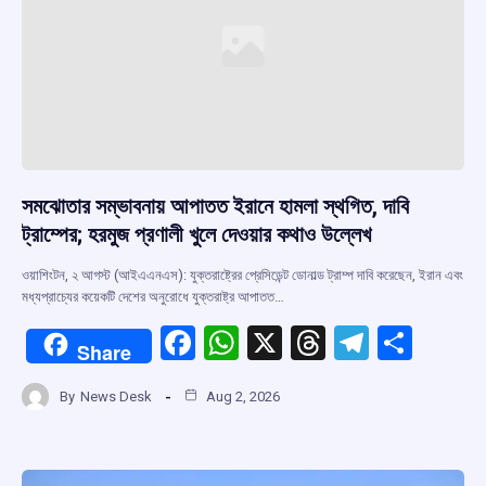
k
p
সমঝোতার সম্ভাবনায় আপাতত ইরানে হামলা স্থগিত, দাবি
ট্রাম্পের; হরমুজ প্রণালী খুলে দেওয়ার কথাও উল্লেখ
ওয়াশিংটন, ২ আগস্ট (আইএএনএস): যুক্তরাষ্ট্রের প্রেসিডেন্ট ডোনাল্ড ট্রাম্প দাবি করেছেন, ইরান এবং
মধ্যপ্রাচ্যের কয়েকটি দেশের অনুরোধে যুক্তরাষ্ট্র আপাতত…
F
W
X
T
T
S
Share
a
h
hr
el
h
By
News Desk
Aug 2, 2026
ce
at
e
e
ar
b
s
a
gr
e
o
A
d
a