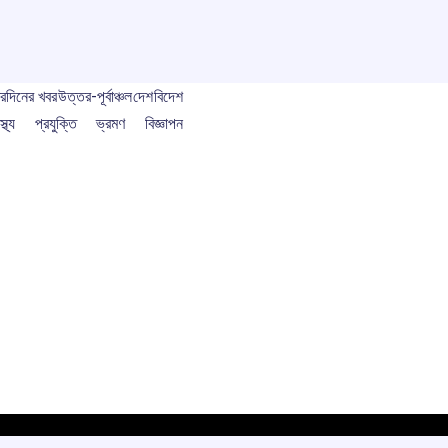
বর
দিনের খবর
উত্তর-পূর্বাঞ্চল
দেশ
বিদেশ
স্থ্য
প্রযুক্তি
ভ্রমণ
বিজ্ঞাপন