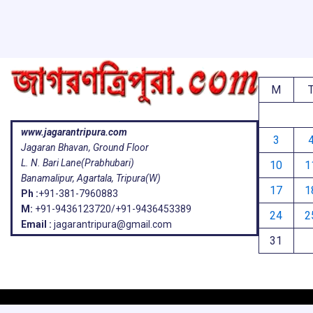
k
p
M
www.jagarantripura.com
3
Jagaran Bhavan, Ground Floor
L. N. Bari Lane(Prabhubari)
10
1
Banamalipur, Agartala, Tripura(W)
17
1
Ph :
+91-381-7960883
M:
+91-9436123720/+91-9436453389
24
2
Email :
jagarantripura@gmail.com
31