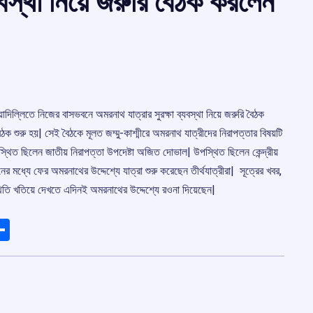
্যবস্থা নিয়ে জরুরি বৈঠক করলেন
য়াদিল্লিতে নিজের বাসভবনে অমরনাথ যাত্রার সুরক্ষা ব্যবস্থা নিয়ে জরুরি বৈঠক
 বৈঠক শুরু হয়| সেই বৈঠকে মূলত জম্মু-কাশ্মীরে অমরনাথ যাত্রীদের নিরাপত্তার বিষয়টি
থিত ছিলেন জাতীয় নিরাপত্তা উপদেষ্টা অজিত দোভাল| উপস্থিত ছিলেন কেন্দ্রীয়
নের মধ্যে ফের অমরনাথের উদ্দেশ্যে যাত্রা শুরু করেছেন তীর্থযাত্রীরা| সূত্রের খবর,
স্থিতি খতিয়ে দেখতে এদিনই অমরনাথের উদ্দেশ্যে রওনা দিয়েছেন|
ads
elegram
Share