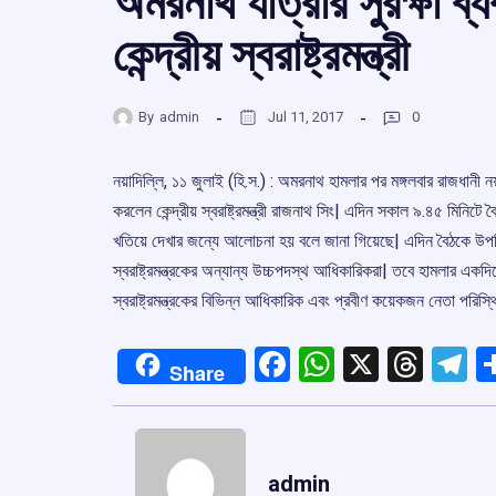
অমরনাথ যাত্রার সুরক্ষা ব
কেন্দ্রীয় স্বরাষ্ট্রমন্ত্রী
By
admin
Jul 11, 2017
0
নয়াদিল্লি, ১১ জুলাই (হি.স.) : অমরনাথ হামলার পর মঙ্গলবার রাজধানী ন
করলেন কেন্দ্রীয় স্বরাষ্ট্রমন্ত্রী রাজনাথ সিং| এদিন সকাল ৯.৪৫ মিনিটে
খতিয়ে দেখার জন্যে আলোচনা হয় বলে জানা গিয়েছে| এদিন বৈঠকে উপস্
স্বরাষ্ট্রমন্ত্রকের অন্যান্য উচ্চপদস্থ আধিকারিকরা| তবে হামলার একদি
স্বরাষ্ট্রমন্ত্রকের বিভিন্ন আধিকারিক এবং প্রবীণ কয়েকজন নেতা পরি
Facebook
WhatsApp
X
Thre
T
Share
admin