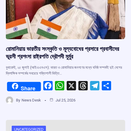
রোমানিয়ায় ভারতীয় সংস্কৃতি ও মূল্যবোধের প্রসারে প্রবাসীদের
ভূয়সী প্রশংসা রাষ্ট্রপতি দ্রৌপদী মুর্মুর
বুখারেস্ট, ২৫ জুলাই (আইএএনএস): ভারত ও রোমানিয়ার জনগণের মধ্যে ঘনিষ্ঠ সম্পর্কই দুই দেশের
দ্বিপাক্ষিক সম্পর্কের সবচেয়ে শক্তিশালী ভিত্তি…
F
W
X
T
T
S
Share
a
h
hr
el
h
By
News Desk
Jul 25, 2026
ce
at
e
e
ar
b
s
a
gr
e
o
A
d
a
UNCATEGORIZED