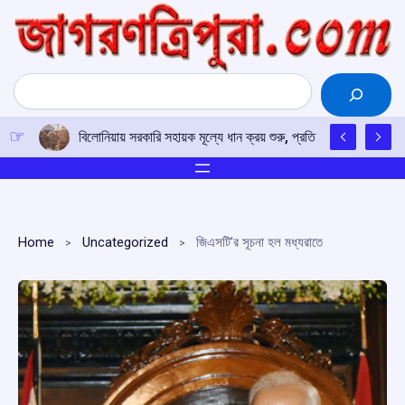
Skip
to
content
Search
বিলোনিয়ায় সরকারি সহায়ক মূল্যে ধান ক্রয় শুরু, প্রতি কুইন্টাল ২,৩৬৯ 
Home
Uncategorized
জিএসটি’র সূচনা হল মধ্যরাতে