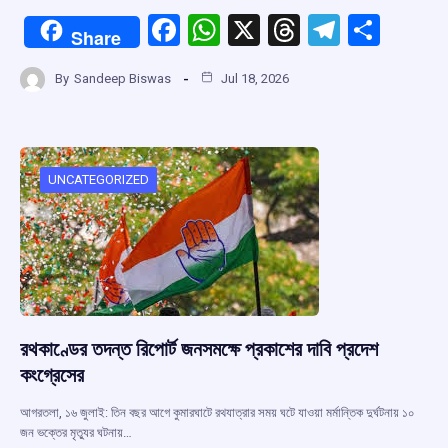
F
W
X
T
T
S
Share
a
h
hr
el
h
By
Sandeep Biswas
Jul 18, 2026
ce
at
e
e
ar
b
s
a
gr
e
o
A
d
a
o
p
s
m
UNCATEGORIZED
k
p
রথকাণ্ডের তদন্ত রিপোর্ট জনসমক্ষে প্রকাশের দাবি প্রদেশ
কংগ্রেসের
আগরতলা, ১৬ জুলাই: তিন বছর আগে কুমারঘাটে রথযাত্রার সময় ঘটে যাওয়া মর্মান্তিক দুর্ঘটনায় ১০
জন ভক্তের মৃত্যুর ঘটনায়…