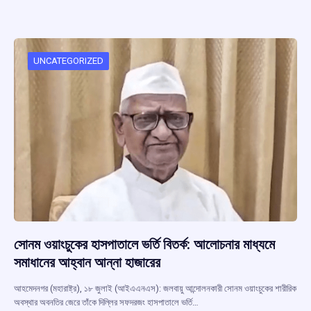
ce
at
e
e
ar
b
s
a
gr
e
o
A
d
a
o
p
s
m
UNCATEGORIZED
k
p
সোনম ওয়াংচুকের হাসপাতালে ভর্তি বিতর্ক: আলোচনার মাধ্যমে
সমাধানের আহ্বান আন্না হাজারের
আহমেদনগর (মহারাষ্ট্র), ১৮ জুলাই (আইএএনএস): জলবায়ু আন্দোলনকারী সোনম ওয়াংচুকের শারীরিক
অবস্থার অবনতির জেরে তাঁকে দিল্লির সফদরজং হাসপাতালে ভর্তি…