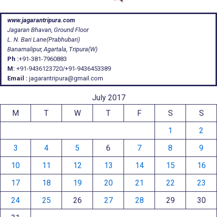
www.jagarantripura.com
Jagaran Bhavan, Ground Floor
L. N. Bari Lane(Prabhubari)
Banamalipur, Agartala, Tripura(W)
Ph :
+91-381-7960883
M:
+91-9436123720/+91-9436453389
Email :
jagarantripura@gmail.com
July 2017
M
T
W
T
F
S
S
1
2
3
4
5
6
7
8
9
10
11
12
13
14
15
16
17
18
19
20
21
22
23
24
25
26
27
28
29
30