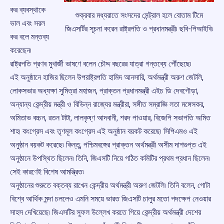
কর ব্যবস্থাকে
শুক্রবার মধ্যরাতে সংসদের সেন্ট্রাল হলে বোতাম টিমে
ভাল এবং সরল
জিএসর্টির সূচনা করেন রাষ্ট্রপতি ও প্রধানমন্ত্রী৷ ছবি-পিআইবি৷
কর বলে মন্তব্য
করেছেন৷
রাষ্ট্রপতি প্রণব মুখার্জী ভাষণে বলেন চৌদ্দ বছরের যাত্রা গন্তব্যে পৌঁছেছে৷
এই অনুষ্ঠানে হাজির ছিলেন উপরাষ্ট্রপতি হামিদ আনসারি, অর্থমন্ত্রী অরুণ জেটলি,
লোকসভার অধ্যক্ষা সুমিত্রা মহাজন, প্রাক্তন প্রধানমন্ত্রী এইচ ডি দেবগৌড়া,
অন্যান্য কেন্দ্রীয় মন্ত্রী ও বিভিন্ন রাজ্যের মন্ত্রীরা, সঙ্গীত সম্রাজ্ঞি লতা মঙ্গেসকর,
অমিতাভ বচ্চন, রতন টাটা, লালকৃষ্ণ আদবানী, শরদ পাওয়ার, বিজেপি সভাপতি অমিত
শাহ৷ কংগ্রেস এবং তৃণমূল কংগ্রেস এই অনুষ্ঠান বয়কট করেছে৷ সিপিএমও এই
অনুষ্ঠান বয়কট করেছে৷ কিন্তু, পশ্চিমবঙ্গের প্রাক্তন অর্থমন্ত্রী অসীম দাশগুপ্ত এই
অনুষ্ঠানে উপস্থিত ছিলেন৷ তিনি, জিএসটি নিয়ে গঠিত কমিটির প্রথম প্রধান ছিলেন৷
সেই কারণেই বিশেষ আমন্ত্রিত৷
অনুষ্ঠানের শুরুতে বক্তব্য রাখেন কেন্দ্রীয় অর্থমন্ত্রী অরুণ জেটলি৷ তিনি বলেন, গোটা
বিশ্বে আর্থিক মন্দা চললেও এমনি সময়ে ভারত জিএসটি চালুর মতো পদক্ষেপ নেওয়ার
সাহস দেখিয়েছে৷ জিএসটির সুফল উল্লেখ করতে গিয়ে কেন্দ্রীয় অর্থমন্ত্রী দেশের