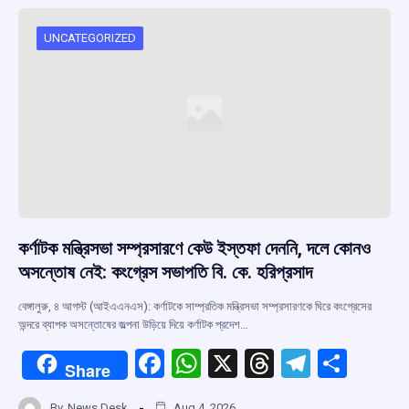
UNCATEGORIZED
কর্ণাটক মন্ত্রিসভা সম্প্রসারণে কেউ ইস্তফা দেননি, দলে কোনও
অসন্তোষ নেই: কংগ্রেস সভাপতি বি. কে. হরিপ্রসাদ
বেঙ্গালুরু, ৪ আগস্ট (আইএএনএস): কর্ণাটকে সাম্প্রতিক মন্ত্রিসভা সম্প্রসারণকে ঘিরে কংগ্রেসের
অন্দরে ব্যাপক অসন্তোষের জল্পনা উড়িয়ে দিয়ে কর্ণাটক প্রদেশ…
F
W
X
T
T
S
Share
a
h
hr
el
h
By
News Desk
Aug 4, 2026