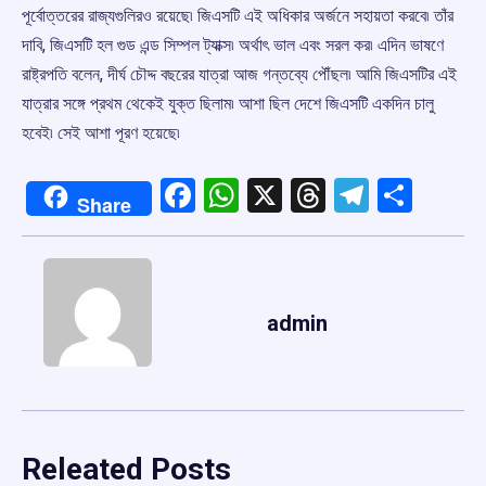
পূর্বোত্তরের রাজ্যগুলিরও রয়েছে৷ জিএসটি এই অধিকার অর্জনে সহায়তা করবে৷ তাঁর
দাবি, জিএসটি হল গুড এন্ড সিম্পল ট্যাক্স৷ অর্থাৎ ভাল এবং সরল কর৷ এদিন ভাষণে
রাষ্ট্রপতি বলেন, দীর্ঘ চৌদ্দ বছরের যাত্রা আজ গন্তব্যে পৌঁছল৷ আমি জিএসটির এই
যাত্রার সঙ্গে প্রথম থেকেই যুক্ত ছিলাম৷ আশা ছিল দেশে জিএসটি একদিন চালু
হবেই৷ সেই আশা পূরণ হয়েছে৷
Facebook
WhatsApp
X
Threads
Telegr
Shar
Share
admin
Releated Posts