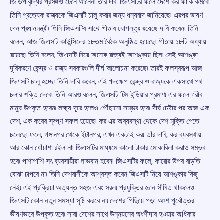
জিডিপ বৃদ্ধির প্রসঙ্গও টেনে আনেন৷ তাঁর দাবী জিএসটির ফলে দেশে কর ফাঁকি কমবে৷
তিনি প্রত্যেক রাজ্যকে জিএসটি চালু করার জন্য ধন্যবাদ জানিয়েছে৷ এরপর ভাষণ
দেন প্রধানমন্ত্রী৷ তিনি জিএসটির সাথে গীতার যোগসূত্র রয়েছে দাবি করেন৷ তিনি
বলেন, আজ জিএসটি কাউন্সিলের ১৮তম বৈঠক অনুষ্ঠিত হয়েছে৷ গীতায় ১৮টি অধ্যায়
রয়েছে৷ তিনি বলেন, জিএসটি নিয়ে অনেক রাজ্যই আশঙ্কায় ছিল৷ সেই আশঙ্কা
দূরিকরণে কেন্দ্র ও রাজ্য সরকারগুলি দীর্ঘ আলোচনা করেছে৷ তারই ফলস্বরূপ আজ
জিএসটি চালু হচ্ছে৷ তিনি দাবি করেন, এই পদক্ষেপ কেন্দ্র ও রাজ্যকে একসাথে পথ
চলার শক্তি দেবে৷ তিনি আরও বলেন, জিএসটি টিম ইন্ডিয়ার প্রমাণ৷ এর ফলে গরীব
মানুষ উপকৃত হবেন৷ লক্ষ্য দূরে হলেও পৌঁছানো সম্ভব হবে৷ দীর্ঘ চেষ্টার পর আজ এক
দেশ, এক করের স্বপ্ণ সফল হয়েছে৷ কর এর অব্যবস্থা থেকে দেশ মুক্তি পেতে
চলেছে৷ ফলে, গঙ্গানগর থেকে ইটানগর, এখন একটাই কর৷ তাঁর দাবি, কর ব্যবস্থায়
আর কোন ধোঁয়াশা রইল না৷ জিএসটির মাধ্যমে কালো টাকার মোকাবিলা করাও সম্ভব
হবে৷ পাশাপাশি সৎ ব্যবসায়ীরা লাভবান হবেন৷ জিএসটির ফলে, কারোর উপর বাড়তি
বোঝা চাপবে না৷ তিনি দেশবাসীকে আশ্বস্ত করেন জিএসটি নিয়ে আশঙ্কার কিছু
নেই৷ এই প্রক্রিয়া অত্যন্ত সহজ এবং সরল৷ প্রযুক্তির জ্ঞান সীমিত থাকলেও
জিএসটি কোন নতুন সমস্যা সৃষ্টি করবে না৷ দেশের পিছিয়ে পড়া অংশ পূর্বোত্তর
ভীষণভাবে উপকৃত হবে৷ সারা দেশের সাথে উন্নয়নের অংশীদার হওয়ার অধিকার