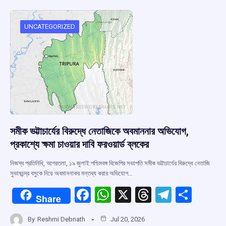
o
A
d
a
o
p
s
m
UNCATEGORIZED
k
p
সমীক ভট্টাচার্যের বিরুদ্ধে নেতাজিকে অবমাননার অভিযোগ,
প্রকাশ্যে ক্ষমা চাওয়ার দাবি ফরওয়ার্ড ব্লকের
নিজস্ব প্রতিনিধি, আগরতলা, ১৯ জুলাই:পশ্চিমবঙ্গ বিজেপির সভাপতি সমীক ভট্টাচার্যের বিরুদ্ধে নেতাজি
সুভাষচন্দ্র বসুকে নিয়ে অবমাননাকর মন্তব্য করার অভিযোগ…
F
W
X
T
T
S
Share
a
h
hr
el
h
By
Reshmi Debnath
Jul 20, 2026