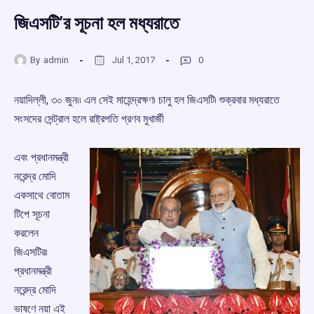
জিএসটি’র সূচনা হল মধ্যরাতে
By
admin
Jul 1, 2017
0
নয়াদিল্লী, ৩০ জুন৷৷ এল সেই মাহেন্দ্রক্ষণ৷ চালু হল জিএসটি৷ শুক্রবার মধ্যরাতে
সংসদের সেন্ট্রাল হলে রাষ্ট্রপতি প্রণব মুখার্জী
এবং প্রধানমন্ত্রী
নরেন্দ্র মোদি
একসাথে বোতাম
টিপে সূচনা
করলেন
জিএসটির৷
প্রধানমন্ত্রী
নরেন্দ্র মোদি
ভাষণে নয়া এই