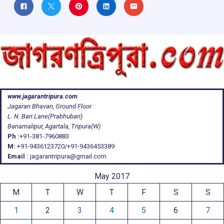
www.jagarantripura.com
Jagaran Bhavan, Ground Floor
L. N. Bari Lane(Prabhubari)
Banamalipur, Agartala, Tripura(W)
Ph :
+91-381-7960883
M:
+91-9436123720/+91-9436453389
Email :
jagarantripura@gmail.com
May 2017
M
T
W
T
F
S
S
1
2
3
4
5
6
7