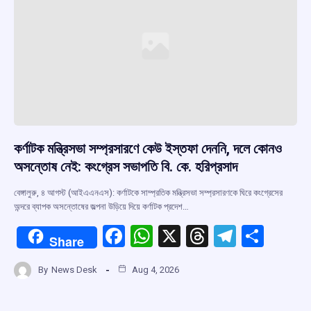
কর্ণাটক মন্ত্রিসভা সম্প্রসারণে কেউ ইস্তফা দেননি, দলে কোনও
অসন্তোষ নেই: কংগ্রেস সভাপতি বি. কে. হরিপ্রসাদ
বেঙ্গালুরু, ৪ আগস্ট (আইএএনএস): কর্ণাটকে সাম্প্রতিক মন্ত্রিসভা সম্প্রসারণকে ঘিরে কংগ্রেসের
অন্দরে ব্যাপক অসন্তোষের জল্পনা উড়িয়ে দিয়ে কর্ণাটক প্রদেশ…
F
W
X
T
T
S
Share
a
h
hr
el
h
By
News Desk
Aug 4, 2026
ce
at
e
e
ar
b
s
a
gr
e