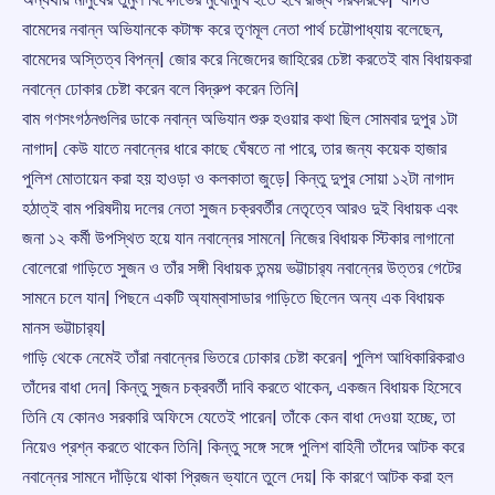
বামেদের নবান্ন অভিযানকে কটাক্ষ করে তৃণমূল নেতা পার্থ চট্টোপাধ্যায় বলেছেন,
বামেদের অস্তিত্ব বিপন্ন| জোর করে নিজেদের জাহিরের চেষ্টা করতেই বাম বিধায়করা
নবান্নে ঢোকার চেষ্টা করেন বলে বিদ্রুপ করেন তিনি|
বাম গণসংগঠনগুলির ডাকে নবান্ন অভিযান শুরু হওয়ার কথা ছিল সোমবার দুপুর ১টা
নাগাদ| কেউ যাতে নবান্নের ধারে কাছে ঘেঁষতে না পারে, তার জন্য কয়েক হাজার
পুলিশ মোতায়েন করা হয় হাওড়া ও কলকাতা জুড়ে| কিন্তু দুপুর সোয়া ১২টা নাগাদ
হঠাত্ই বাম পরিষদীয় দলের নেতা সুজন চক্রবর্তীর নেতৃত্বে আরও দুই বিধায়ক এবং
জনা ১২ কর্মী উপস্থিত হয়ে যান নবান্নের সামনে| নিজের বিধায়ক স্টিকার লাগানো
বোলেরো গাড়িতে সুজন ও তাঁর সঙ্গী বিধায়ক তন্ময় ভট্টাচার‌্য নবান্নের উত্তর গেটের
সামনে চলে যান| পিছনে একটি অ্যাম্বাসাডার গাড়িতে ছিলেন অন্য এক বিধায়ক
মানস ভট্টাচার‌্য|
গাড়ি থেকে নেমেই তাঁরা নবান্নের ভিতরে ঢোকার চেষ্টা করেন| পুলিশ আধিকারিকরাও
তাঁদের বাধা দেন| কিন্তু সুজন চক্রবর্তী দাবি করতে থাকেন, একজন বিধায়ক হিসেবে
তিনি যে কোনও সরকারি অফিসে যেতেই পারেন| তাঁকে কেন বাধা দেওয়া হচ্ছে, তা
নিয়েও প্রশ্ন করতে থাকেন তিনি| কিন্তু সঙ্গে সঙ্গে পুলিশ বাহিনী তাঁদের আটক করে
নবান্নের সামনে দাঁড়িয়ে থাকা প্রিজন ভ্যানে তুলে দেয়| কি কারণে আটক করা হল