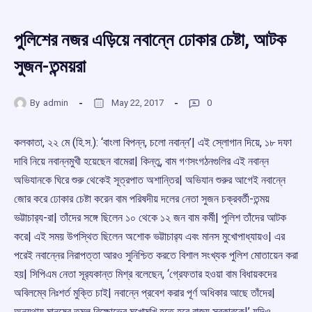
পুলিশের নজর এড়িয়ে নবান্নে ঢোকার চেষ্টা, আটক
সুজন-তন্ময়রা
By
admin
May 22, 2017
0
কলকাতা, ২২ মে (হি.স.): ‘বাংলা বিপন্ন, চলো নবান্ন’| এই স্লোগান দিয়ে, ১৮ দফা
দাবি নিয়ে নবান্নমুখী হয়েছেন বামেরা| কিন্তু, বাম গণসংগঠনগুলির এই নবান্ন
অভিযানকে ঘিরে শুরু থেকেই সূত্রপাত অশান্তির| অভিযান শুরুর আগেই নবান্নে
জোর করে ঢোকার চেষ্টা করেন বাম পরিষদীয় দলের নেতা সুজন চক্রবর্তী-তন্ময়
ভট্টাচার‌্য-রা| তাঁদের সঙ্গে ছিলেন ১০ থেকে ১২ জন বাম কর্মী| পুলিশ তাঁদের আটক
করে| এই সময় উপস্থিত ছিলেন অশোক ভট্টাচার‌্য এবং মানস মুখোপাধ্যায়ও| এর
পরেই নবান্নের নিরাপত্তা আরও সুনিশ্চিত করতে বিশাল সংখ্যক পুলিশ মোতায়েন করা
হয়| সিপিএম নেতা সূর‌্যকান্ত মিশ্র বলেছেন, ‘গ্রেফতার হওয়া বাম বিধায়কদের
অবিলম্বে নিঃশর্ত মুক্তি চাই| নবান্নে প্রবেশ করার পূর্ণ অধিকার আছে তাঁদের|
অন্যথায় মানুষের তুমুল বিক্ষোভের মুখোমুখি হতে হবে রাজ্য সরকারকে|’ যদিও