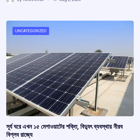
ce
at
e
e
ar
b
s
a
gr
e
o
A
d
a
o
p
s
m
UNCATEGORIZED
k
p
সূর্য ঘরে এখন ১৫ মেগাওয়াটের শক্তি, বিদ্যুৎ ব্যবস্থায় নীরব
বিপ্লব রাজ্যে