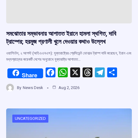
সমঝোতার সম্ভাবনায় আপাতত ইরানে হামলা স্থগিত, দাবি
ট্রাম্পের; হরমুজ প্রণালী খুলে দেওয়ার কথাও উল্লেখ
ওয়াশিংটন, ২ আগস্ট (আইএএনএস): যুক্তরাষ্ট্রের প্রেসিডেন্ট ডোনাল্ড ট্রাম্প দাবি করেছেন, ইরান এবং
মধ্যপ্রাচ্যের কয়েকটি দেশের অনুরোধে যুক্তরাষ্ট্র আপাতত…
F
W
X
T
T
S
Share
a
h
hr
el
h
By
News Desk
Aug 2, 2026
ce
at
e
e
ar
b
s
a
gr
e
o
A
d
a
o
p
s
m
UNCATEGORIZED
k
p