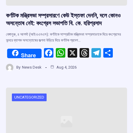
কর্ণাটক মন্ত্রিসভা সম্প্রসারণে কেউ ইস্তফা দেননি, দলে কোনও
অসন্তোষ নেই: কংগ্রেস সভাপতি বি. কে. হরিপ্রসাদ
বেঙ্গালুরু, ৪ আগস্ট (আইএএনএস): কর্ণাটকে সাম্প্রতিক মন্ত্রিসভা সম্প্রসারণকে ঘিরে কংগ্রেসের
অন্দরে ব্যাপক অসন্তোষের জল্পনা উড়িয়ে দিয়ে কর্ণাটক প্রদেশ…
F
W
X
T
T
S
Share
a
h
hr
el
h
By
News Desk
Aug 4, 2026
ce
at
e
e
ar
b
s
a
gr
e
o
A
d
a
o
p
s
m
UNCATEGORIZED
k
p