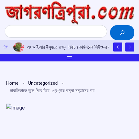
Skip
to
content
Search
এসআইআর ইস্যুতে রাজ্য নির্বাচন কমিশনের সিইও-র কাছে আইপিএফটির ড
Home
Uncategorized
নাবালিকাকে তুলে নিয়ে বিয়ে, গ্রেপ্তার কন্যা সন্তানের বাবা