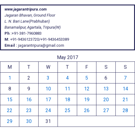
www.jagarantripura.com
Jagaran Bhavan, Ground Floor
L. N. Bari Lane(Prabhubari)
Banamalipur, Agartala, Tripura(W)
Ph :
+91-381-7960883
M:
+91-9436123720/+91-9436453389
Email :
jagarantripura@gmail.com
May 2017
M
T
W
T
F
S
S
1
2
3
4
5
6
7
8
9
10
11
12
13
14
15
16
17
18
19
20
21
22
23
24
25
26
27
28
29
30
31