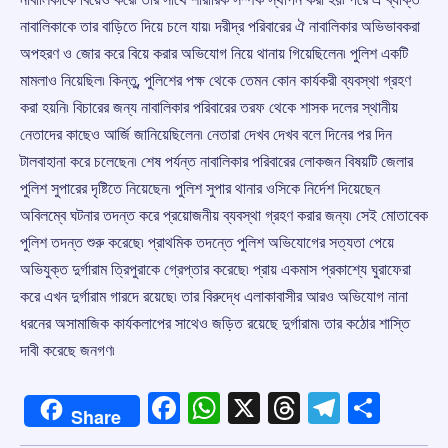
নাবালিকাকে তার বাড়িতে দিয়ে চলে যায়৷ দরীদ্র পরিবারের ঐ নাবালিকার অভিভাবকরা
অপহরণ ও জোর করে বিয়ে করার অভিযোগ নিয়ে থানায় গিয়েছিলেন৷ পুলিশ একটি
মামলাও নিয়েছিল৷ কিন্তু, পুলিশের পক্ষ থেকে তেমন কোন কার্যকরী ব্যবস্থা গ্রহণ
করা হয়নি৷ বিচারের জন্য নাবালিকার পরিবারের তরফ থেকে শাসক দলের স্থানীয়
নেতাদের কাছেও আর্জি জানিয়েছিলেন৷ নেতারা দেখব দেখব বলে দিনের পর দিন
টালবাহানা করে চলেছেন৷ শেষ পর্যন্ত নাবালিকার পরিবারের লোকজন বিষয়টি জেলার
পুলিশ সুপারের দৃষ্টিতে নিয়েছেন৷ পুলিশ সুপার থানার ওসিকে নির্দেশ দিয়েছেন
অবিলম্বে ঘটনার তদন্ত করে প্রয়োজনীয় ব্যবস্থা গ্রহণ করার জন্য৷ সেই মোতাবেক
পুলিশ তদন্ত শুরু করেছে৷ প্রাথমিক তদন্তে পুলিশ অভিযোগের সত্যতা পেয়ে
অভিযুক্ত দুর্গারাম ত্রিপুরাকে গ্রেপ্তার করেছে৷ প্রায় একমাস প্রকাশ্যে ঘুরাফেরা
করে এখন দুর্গারাম গারদে রয়েছে৷ তার বিরুদ্ধে এলাকাবাসীর আরও অভিযোগ নানা
ধরনের অসামাজিক কার্যকলাপের সাথেও জড়িত রয়েছে দুর্গারাম৷ তার কঠোর শাস্তি
দাবী করেছে জনগণ৷
Facebook
WhatsApp
X
Threads
Telegr
Shar
Share