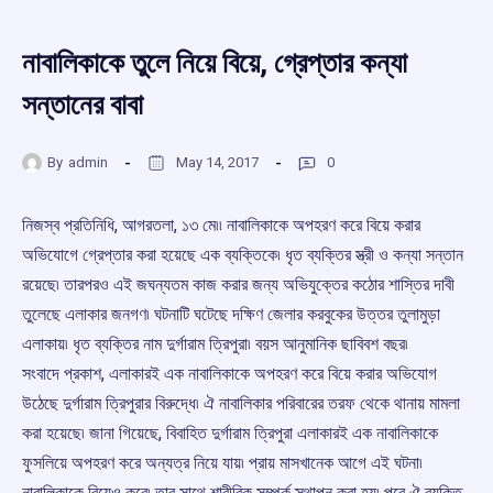
নাবালিকাকে তুলে নিয়ে বিয়ে, গ্রেপ্তার কন্যা
সন্তানের বাবা
By
admin
May 14, 2017
0
নিজস্ব প্রতিনিধি, আগরতলা, ১৩ মে৷৷ নাবালিকাকে অপহরণ করে বিয়ে করার
অভিযোগে গ্রেপ্তার করা হয়েছে এক ব্যক্তিকে৷ ধৃত ব্যক্তির স্ত্রী ও কন্যা সন্তান
রয়েছে৷ তারপরও এই জঘন্যতম কাজ করার জন্য অভিযুক্তের কঠোর শাস্তির দাবী
তুলেছে এলাকার জনগণ৷ ঘটনাটি ঘটেছে দক্ষিণ জেলার করবুকের উত্তর তুলামুড়া
এলাকায়৷ ধৃত ব্যক্তির নাম দুর্গারাম ত্রিপুরা৷ বয়স আনুমানিক ছাবিবশ বছর৷
সংবাদে প্রকাশ, এলাকারই এক নাবালিকাকে অপহরণ করে বিয়ে করার অভিযোগ
উঠেছে দুর্গারাম ত্রিপুরার বিরুদ্ধে৷ ঐ নাবালিকার পরিবারের তরফ থেকে থানায় মামলা
করা হয়েছে৷ জানা গিয়েছে, বিবাহিত দুর্গারাম ত্রিপুরা এলাকারই এক নাবালিকাকে
ফুসলিয়ে অপহরণ করে অন্যত্র নিয়ে যায়৷ প্রায় মাসখানেক আগে এই ঘটনা৷
নাবালিকাকে বিয়েও করে৷ তার সাথে শারীরিক সম্পর্ক স্থাপন করা হয়৷ পরে ঐ ব্যক্তি