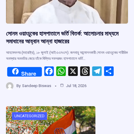
সোনম ওয়াংচুকের হাসপাতালে ভর্তি বিতর্ক: আলোচনার মাধ্যমে
সমাধানের আহ্বান আন্না হাজারের
আহমেদনগর (মহারাষ্ট্র), ১৮ জুলাই (আইএএনএস): জলবায়ু আন্দোলনকারী সোনম ওয়াংচুকের শারীরিক
অবস্থার অবনতির জেরে তাঁকে দিল্লির সফদরজং হাসপাতালে ভর্তি…
F
W
X
T
T
S
Share
a
h
hr
el
h
By
Sandeep Biswas
Jul 18, 2026
ce
at
e
e
ar
b
s
a
gr
e
o
A
d
a
o
p
s
m
UNCATEGORIZED
k
p