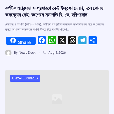
কর্ণাটক মন্ত্রিসভা সম্প্রসারণে কেউ ইস্তফা দেননি, দলে কোনও
অসন্তোষ নেই: কংগ্রেস সভাপতি বি. কে. হরিপ্রসাদ
বেঙ্গালুরু, ৪ আগস্ট (আইএএনএস): কর্ণাটকে সাম্প্রতিক মন্ত্রিসভা সম্প্রসারণকে ঘিরে কংগ্রেসের
অন্দরে ব্যাপক অসন্তোষের জল্পনা উড়িয়ে দিয়ে কর্ণাটক প্রদেশ…
F
W
X
T
T
S
Share
a
h
hr
el
h
By
News Desk
Aug 4, 2026
ce
at
e
e
ar
b
s
a
gr
e
o
A
d
a
o
p
s
m
UNCATEGORIZED
k
p