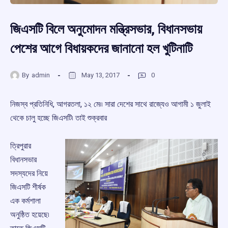
জিএসটি বিলে অনুমোদন মন্ত্রিসভার, বিধানসভায়
পেশের আগে বিধায়কদের জানানো হল খুটিনাটি
By
admin
May 13, 2017
0
নিজস্ব প্রতিনিধি, আগরতলা, ১২ মে৷৷ সারা দেশের সাথে রাজ্যেও আগামী ১ জুলাই
থেকে চালু হচ্ছে জিএসটি৷ তাই শুক্রবার
ত্রিপুরার
বিধানসভার
সদস্যদের নিয়ে
জিএসটি শীর্ষক
এক কর্মশালা
অনুষ্ঠিত হয়েছে৷