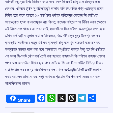
বরাবরই কেন্দ্রের উপর নির্ভর থাকতে হবে৷ ফলে জিএসটি চালু হলে রাজ্যের লাভ
কোথায়৷ এবিষয়ে ট্যাক্স সুপারিনটেন্ডেন্ট জানান, যদি উৎপাদিত পণ্য এরাজ্যের মধ্যে
বিক্রি হয়ে থাকে তাহলে ১০ লক্ষ টাকা পর্যন্ত বাণিজ্যের ক্ষেত্রে জিএসটি’তে
অন্তর্ভুক্ত হওয়া বাধ্যতামূলক নয়৷ কিন্তু, রাজ্যের বাইরে পণ্য বিক্রি করার ক্ষেত্রে
এই নিয়ম লাগু থাকবে না৷ তখন সেই ব্যবসায়ীকে জিএসটিতে অন্তর্ভুক্ত হতে হবে৷
এদিন অর্থমন্ত্রী ভানুলাল সাহা জানিয়েছেন, জিএসটি চালুর মুখ্য উদ্দেশ্য হল কর
ব্যবস্থায় সরলীকরণ৷ নতুন এই কর ব্যবস্থা চালু হলে খুব সহজেই ঘরে বসে কর
সংক্রান্ত সমস্ত কাজ করা হবে৷ অনলাইন পদ্ধতিতে সমস্ত কিছু হবে জিএসটিতে৷
এর জন্য জিএসটি নেটওয়ার্ক তৈরি করা হয়েছে৷ রাজ্যগুলি কি পরিমান রাজস্ব শেয়ার
পাবে তাও অনলাইনে স্থির হয়ে যাবে৷ এদিকে, জি এস টি সম্পর্কিত বিভিন্ন বিষয়ে
ওয়াকিবহাল করার জন্য সাংবাদিকদের পক্ষ থেকে অর্থমন্ত্রীর নিকট একটি কর্মশালা
করার আবেদন জানানো হয়৷ মন্ত্রী এবিষয়ে প্রয়োজনীয় পদক্ষেপ নেওয় হবে বলে
সাংবাদিকদের জানান৷
Facebook
WhatsApp
X
Threads
Telegr
Shar
Share