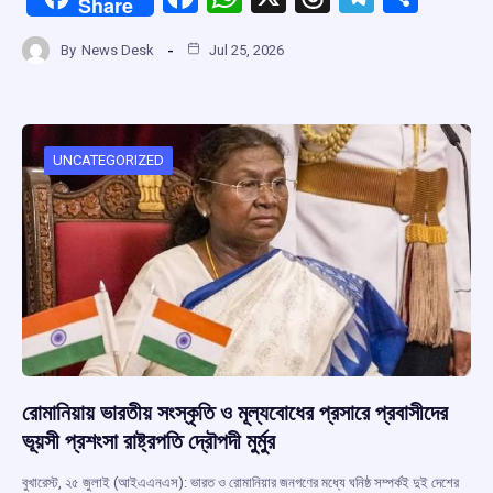
Share
a
h
hr
el
h
By
News Desk
Jul 25, 2026
ce
at
e
e
ar
b
s
a
gr
e
o
A
d
a
o
p
s
m
UNCATEGORIZED
k
p
রোমানিয়ায় ভারতীয় সংস্কৃতি ও মূল্যবোধের প্রসারে প্রবাসীদের
ভূয়সী প্রশংসা রাষ্ট্রপতি দ্রৌপদী মুর্মুর
বুখারেস্ট, ২৫ জুলাই (আইএএনএস): ভারত ও রোমানিয়ার জনগণের মধ্যে ঘনিষ্ঠ সম্পর্কই দুই দেশের