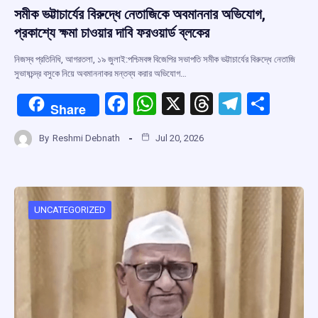
সমীক ভট্টাচার্যের বিরুদ্ধে নেতাজিকে অবমাননার অভিযোগ,
প্রকাশ্যে ক্ষমা চাওয়ার দাবি ফরওয়ার্ড ব্লকের
নিজস্ব প্রতিনিধি, আগরতলা, ১৯ জুলাই:পশ্চিমবঙ্গ বিজেপির সভাপতি সমীক ভট্টাচার্যের বিরুদ্ধে নেতাজি
সুভাষচন্দ্র বসুকে নিয়ে অবমাননাকর মন্তব্য করার অভিযোগ…
F
W
X
T
T
S
Share
a
h
hr
el
h
By
Reshmi Debnath
Jul 20, 2026
ce
at
e
e
ar
b
s
a
gr
e
o
A
d
a
o
p
s
m
UNCATEGORIZED
k
p