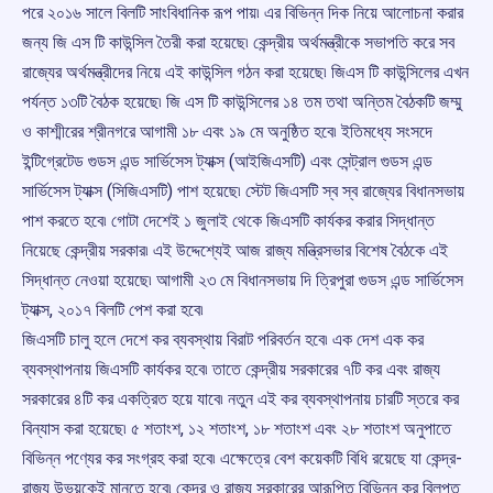
পরে ২০১৬ সালে বিলটি সাংবিধানিক রূপ পায়৷ এর বিভিন্ন দিক নিয়ে আলোচনা করার
জন্য জি এস টি কাউন্সিল তৈরী করা হয়েছে৷ কেন্দ্রীয় অর্থমন্ত্রীকে সভাপতি করে সব
রাজ্যের অর্থমন্ত্রীদের নিয়ে এই কাউন্সিল গঠন করা হয়েছে৷ জিএস টি কাউন্সিলের এখন
পর্যন্ত ১৩টি বৈঠক হয়েছে৷ জি এস টি কাউন্সিলের ১৪ তম তথা অন্তিম বৈঠকটি জম্মু
ও কাশ্মীরের শ্রীনগরে আগামী ১৮ এবং ১৯ মে অনুষ্ঠিত হবে৷ ইতিমধ্যে সংসদে
ইন্টিগ্রেটেড গুডস এন্ড সার্ভিসেস ট্যাক্স (আইজিএসটি) এবং সেন্ট্রাল গুডস এন্ড
সার্ভিসেস ট্যাক্স (সিজিএসটি) পাশ হয়েছে৷ স্টেট জিএসটি স্ব স্ব রাজ্যের বিধানসভায়
পাশ করতে হবে৷ গোটা দেশেই ১ জুলাই থেকে জিএসটি কার্যকর করার সিদ্ধান্ত
নিয়েছে কেন্দ্রীয় সরকার৷ এই উদ্দেশ্যেই আজ রাজ্য মন্ত্রিসভার বিশেষ বৈঠকে এই
সিদ্ধান্ত নেওয়া হয়েছে৷ আগামী ২৩ মে বিধানসভায় দি ত্রিপুরা গুডস এন্ড সার্ভিসেস
ট্যাক্স, ২০১৭ বিলটি পেশ করা হবে৷
জিএসটি চালু হলে দেশে কর ব্যবস্থায় বিরাট পরিবর্তন হবে৷ এক দেশ এক কর
ব্যবস্থাপনায় জিএসটি কার্যকর হবে৷ তাতে কেন্দ্রীয় সরকারের ৭টি কর এবং রাজ্য
সরকারের ৪টি কর একত্রিত হয়ে যাবে৷ নতুন এই কর ব্যবস্থাপনায় চারটি স্তরে কর
বিন্যাস করা হয়েছে৷ ৫ শতাংশ, ১২ শতাংশ, ১৮ শতাংশ এবং ২৮ শতাংশ অনুপাতে
বিভিন্ন পণ্যের কর সংগ্রহ করা হবে৷ এক্ষেত্রে বেশ কয়েকটি বিধি রয়েছে যা কেন্দ্র-
রাজ্য উভয়কেই মানতে হবে৷ কেন্দ্র ও রাজ্য সরকারের আরূপিত বিভিন্ন কর বিলুপ্ত