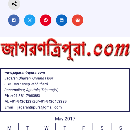
www.jagarantripura.com
Jagaran Bhavan, Ground Floor
L. N. Bari Lane(Prabhubari)
Banamalipur, Agartala, Tripura(W)
Ph :
+91-381-7960883
M:
+91-9436123720/+91-9436453389
Email :
jagarantripura@gmail.com
May 2017
M
T
W
T
F
S
S