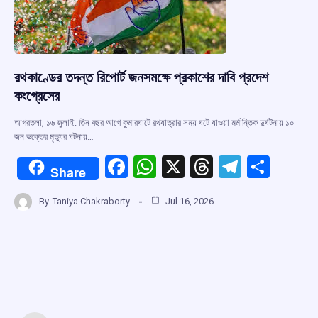
রথকাণ্ডের তদন্ত রিপোর্ট জনসমক্ষে প্রকাশের দাবি প্রদেশ
কংগ্রেসের
আগরতলা, ১৬ জুলাই: তিন বছর আগে কুমারঘাটে রথযাত্রার সময় ঘটে যাওয়া মর্মান্তিক দুর্ঘটনায় ১০
জন ভক্তের মৃত্যুর ঘটনায়…
F
W
X
T
T
S
Share
a
h
hr
el
h
By
Taniya Chakraborty
Jul 16, 2026
ce
at
e
e
ar
b
s
a
gr
e
o
A
d
a
o
p
s
m
k
p