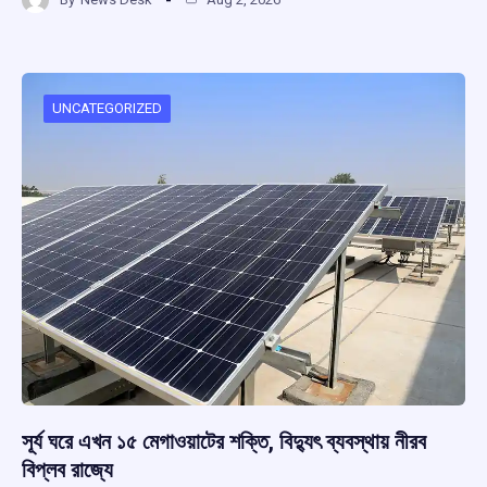
ce
at
e
e
ar
b
s
a
gr
e
o
A
d
a
o
p
s
m
UNCATEGORIZED
k
p
সূর্য ঘরে এখন ১৫ মেগাওয়াটের শক্তি, বিদ্যুৎ ব্যবস্থায় নীরব
বিপ্লব রাজ্যে