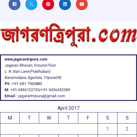
www.jagarantripura.com
Jagaran Bhavan, Ground Floor
L. N. Bari Lane(Prabhubari)
Banamalipur, Agartala, Tripura(W)
Ph :
+91-381-7960883
M:
+91-9436123720/+91-9436453389
Email :
jagarantripura@gmail.com
April 2017
M
T
W
T
F
S
S
1
2