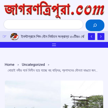
Skip
to
content
Search
ইনস্টাগ্রামে শিশু যৌন নির্যাতন সংক্রান্ত ৫০টিরও বেশি অভিযোগ, মে
Home
Uncategorized
খোয়াই নদীর গর্ভে বিলীন হয়ে যাচ্ছে বহু বাড়িঘর, প্রশাসনের মৌনতা ভাঙতে জনতার পথ অবরোধ