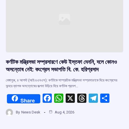
কর্ণাটক মন্ত্রিসভা সম্প্রসারণে কেউ ইস্তফা দেননি, দলে কোনও
অসন্তোষ নেই: কংগ্রেস সভাপতি বি. কে. হরিপ্রসাদ
বেঙ্গালুরু, ৪ আগস্ট (আইএএনএস): কর্ণাটকে সাম্প্রতিক মন্ত্রিসভা সম্প্রসারণকে ঘিরে কংগ্রেসের
অন্দরে ব্যাপক অসন্তোষের জল্পনা উড়িয়ে দিয়ে কর্ণাটক প্রদেশ…
F
W
X
T
T
S
Share
a
h
hr
el
h
By
News Desk
Aug 4, 2026
ce
at
e
e
ar
b
s
a
gr
e