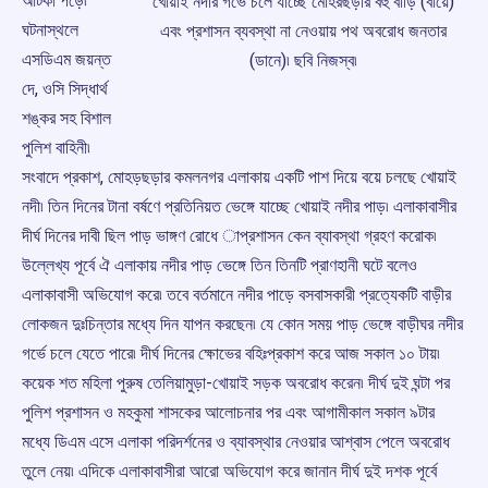
আটকা পড়ে৷
খোয়াই নদীর গর্ভে চলে যাচ্ছে মোহরছড়ার বহু বাড়ি (বাঁয়ে)
ঘটনাস্থলে
এবং প্রশাসন ব্যবস্থা না নেওয়ায় পথ অবরোধ জনতার
এসডিএম জয়ন্ত
(ডানে)৷ ছবি নিজস্ব৷
দে, ওসি সিদ্ধার্থ
শঙ্কর সহ বিশাল
পুলিশ বাহিনী৷
সংবাদে প্রকাশ, মোহড়ছড়ার কমলনগর এলাকায় একটি পাশ দিয়ে বয়ে চলছে খোয়াই
নদী৷ তিন দিনের টানা বর্ষণে প্রতিনিয়ত ভেঙ্গে যাচ্ছে খোয়াই নদীর পাড়৷ এলাকাবাসীর
দীর্ঘ দিনের দাবী ছিল পাড় ভাঙ্গণ রোধে াপ্রশাসন কেন ব্যাবস্থা গ্রহণ করোক৷
উল্লেখ্য পূর্বে ঐ এলাকায় নদীর পাড় ভেঙ্গে তিন তিনটি প্রাণহানী ঘটে বলেও
এলাকাবাসী অভিযোগ করে৷ তবে বর্তমানে নদীর পাড়ে বসবাসকারী প্রত্যেকটি বাড়ীর
লোকজন দুঃচিন্তার মধ্যে দিন যাপন করছেন৷ যে কোন সময় পাড় ভেঙ্গে বাড়ীঘর নদীর
গর্ভে চলে যেতে পারে৷ দীর্ঘ দিনের ক্ষোভের বহিঃপ্রকাশ করে আজ সকাল ১০ টায়৷
কয়েক শত মহিলা পুরুষ তেলিয়ামুড়া-খোয়াই সড়ক অবরোধ করেন৷ দীর্ঘ দুই ঘন্টা পর
পুলিশ প্রশাসন ও মহকুমা শাসকের আলোচনার পর এবং আগামীকাল সকাল ৯টার
মধ্যে ডিএম এসে এলাকা পরিদর্শনের ও ব্যাবস্থার নেওয়ার আশ্বাস পেলে অবরোধ
তুলে নেয়৷ এদিকে এলাকাবাসীরা আরো অভিযোগ করে জানান দীর্ঘ দুই দশক পূর্বে