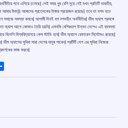
ল অর্থনীতির পথে এগিয়ে চলেছে| সেই সময় খুব বেশি দূরে নেই যখন প্রতিটি ভারতীয়,
কা আমার টাকা)| আমাদের প্রত্যেকের টাকার প্রয়োজন রয়েছে| তবে তা নগদ হতে
ে সমাজে সমস্যা কমবে| আগামী দিনই হল নগদহীন অর্থনীতির| ভীম অ্যাপ প্রসঙ্গে
র মতো অ্যাপ আগে কোথাও তৈরি হয়নি| এমনকি বেশিরভাগ উন্নত দেশেও এই ব্যবস্থা
য়ে বিদেশি বিশ্ববিদ্যালয়ে কেস স্টাডি হবে| ভীম অ্যাপে রেফারেল সিস্টেমও রয়েছে|
ীম অ্যাপের সুবিধা সারা দেশের মানুষ পাবেন| প্রটিটি দেশ এর সুবিধা নিজেরা
্রদর্শকের কাজ করবে|
ads
elegram
Share