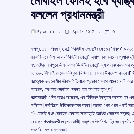
মোবাইল ফোনই হবে ব্যাঙ্
বললেন প্রধানমন্ত্রী
By
admin
Apr 14, 2017
0
নাগপুর, ১৪ এপ্রিল (হি.স.): ডিজিটাল পেমেন্টের ক্ষেত্রে ‘বিপ্লব’ আনতে 
সরকারিভাবে ভীম-আধার ডিজিটাল পেমেন্ট অ্যাপ লঞ্চ করলেন প্রধানমন্ত্রী 
মহারাষ্ট্রের নাগপুরে ভীম-আধার ডিজিটাল পেমেন্ট অ্যাপ লঞ্চ করার পর প্র
বলেছেন, ‘শীঘ্রই দেশের দরিদ্ররা ডিজিধন, নিজিধন উপভোগ করবেন|’ 
প্রত্যেক ভারতবাসীর জীবনে ইতিবাচক প্রভাব ফেলবে এমনই দাবি করে প্র
বলেছেন, ‘আপনার মোবাইল ফোনই হবে আপনার ব্যাঙ্ক|’
প্রধানমন্ত্রী এদিন আরও বলেছেন, এই ডিজিধন উদ্যোগ আসলে হল এক
অভিযান| দুর্নীতিকে ভীতিপ্রদর্শনের লড়াই| আমরা এখন এমন একটি সম
পেঁৗছেছি যখন মোবাইল ফোনের সাহায্যেই আর্থিক লেনদেন সম্ভব| এদ
করেছেন প্রধানমন্ত্রী নরেন্দ্র মোদী| অনুষ্ঠানে উপস্থিত ছিলেন কেন্দ্রীয় ম
ফড়ণবিশ সহ অন্যান্যরা|