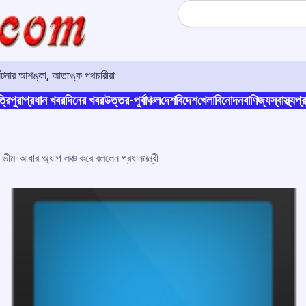
Search
ুর্ঘটনার আশঙ্কা, আতঙ্কে পথচারীরা
্রিপুরা
প্রধান খবর
দিনের খবর
উত্তর-পূর্বাঞ্চল
দেশ
বিদেশ
খেলা
বিনোদন
বাণিজ্য
স্বাস্থ্য
প্র
ভীম-আধার অ্যাপ লঞ্চ করে বললেন প্রধানমন্ত্রী