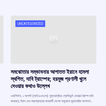
UNCATEGORIZED
সমঝোতার সম্ভাবনায় আপাতত ইরানে হামলা
স্থগিত, দাবি ট্রাম্পের; হরমুজ প্রণালী খুলে
দেওয়ার কথাও উল্লেখ
ওয়াশিংটন, ২ আগস্ট (আইএএনএস): যুক্তরাষ্ট্রের প্রেসিডেন্ট ডোনাল্ড ট্রাম্প দাবি
করেছেন, ইরান এবং মধ্যপ্রাচ্যের কয়েকটি দেশের অনুরোধে যুক্তরাষ্ট্র আপাতত…