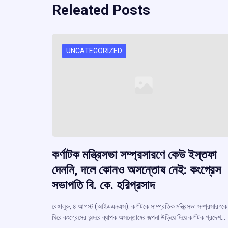
Releated Posts
UNCATEGORIZED
কর্ণাটক মন্ত্রিসভা সম্প্রসারণে কেউ ইস্তফা
দেননি, দলে কোনও অসন্তোষ নেই: কংগ্রেস
সভাপতি বি. কে. হরিপ্রসাদ
বেঙ্গালুরু, ৪ আগস্ট (আইএএনএস): কর্ণাটকে সাম্প্রতিক মন্ত্রিসভা সম্প্রসারণকে
ঘিরে কংগ্রেসের অন্দরে ব্যাপক অসন্তোষের জল্পনা উড়িয়ে দিয়ে কর্ণাটক প্রদেশ…