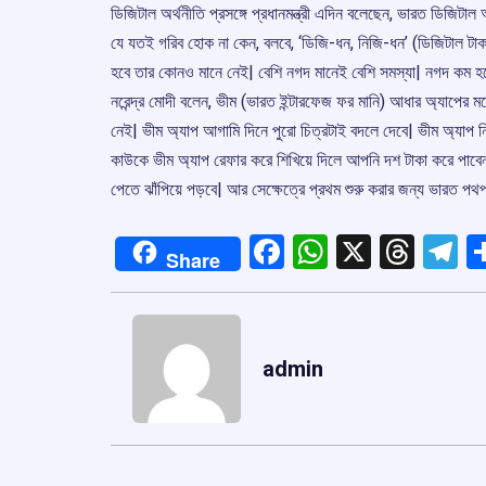
ডিজিটাল অর্থনীতি প্রসঙ্গে প্রধানমন্ত্রী এদিন বলেছেন, ভারত ডিজিটা
যে যতই গরিব হোক না কেন, বলবে, ‘ডিজি-ধন, নিজি-ধন’ (ডিজিটাল টা
হবে তার কোনও মানে নেই| বেশি নগদ মানেই বেশি সমস্যা| নগদ কম হল
নরেন্দ্র মোদী বলেন, ভীম (ভারত ইন্টারফেজ ফর মানি) আধার অ্যাপে
নেই| ভীম অ্যাপ আগামি দিনে পুরো চিত্রটাই বদলে দেবে| ভীম অ্যাপ নি
কাউকে ভীম অ্যাপ রেফার করে শিখিয়ে দিলে আপনি দশ টাকা করে পাবেন| ভ
পেতে ঝাঁপিয়ে পড়বে| আর সেক্ষেত্রে প্রথম শুরু করার জন্য ভারত পথপ
Facebook
WhatsApp
X
Thre
T
Share
admin