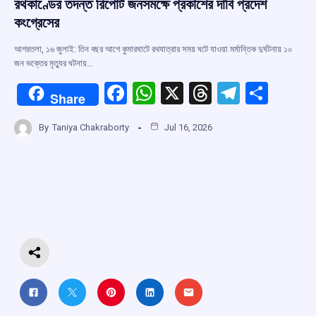
রথকাণ্ডের তদন্ত রিপোর্ট জনসমক্ষে প্রকাশের দাবি প্রদেশ
কংগ্রেসের
আগরতলা, ১৬ জুলাই: তিন বছর আগে কুমারঘাটে রথযাত্রার সময় ঘটে যাওয়া মর্মান্তিক দুর্ঘটনায় ১০
জন ভক্তের মৃত্যুর ঘটনায়…
F
W
X
T
T
S
Share
a
h
hr
el
h
By
Taniya Chakraborty
Jul 16, 2026
ce
at
e
e
ar
b
s
a
gr
e
o
A
d
a
o
p
s
m
k
p