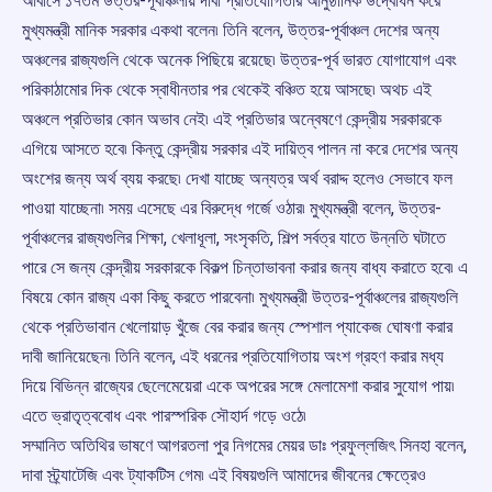
আবাসে ১৭তম উত্তর-পূর্বাঞ্চলীয় দাবা প্রতিযোগিতার আনুষ্ঠানিক উদ্বোধন করে
মুখ্যমন্ত্রী মানিক সরকার একথা বলেন৷ তিনি বলেন, উত্তর-পূর্বাঞ্চল দেশের অন্য
অঞ্চলের রাজ্যগুলি থেকে অনেক পিছিয়ে রয়েছে৷ উত্তর-পূর্ব ভারত যোগাযোগ এবং
পরিকাঠামোর দিক থেকে স্বাধীনতার পর থেকেই বঞ্চিত হয়ে আসছে৷ অথচ এই
অঞ্চলে প্রতিভার কোন অভাব নেই৷ এই প্রতিভার অন্বেষণে কেন্দ্রীয় সরকারকে
এগিয়ে আসতে হবে৷ কিন্তু কেন্দ্রীয় সরকার এই দায়িত্ব পালন না করে দেশের অন্য
অংশের জন্য অর্থ ব্যয় করছে৷ দেখা যাচ্ছে অন্যত্র অর্থ বরাদ্দ হলেও সেভাবে ফল
পাওয়া যাচ্ছেনা৷ সময় এসেছে এর বিরুদ্ধে গর্জে ওঠার৷ মুখ্যমন্ত্রী বলেন, উত্তর-
পূর্বাঞ্চলের রাজ্যগুলির শিক্ষা, খেলাধূলা, সংসৃকতি, শিল্প সর্বত্র যাতে উন্নতি ঘটাতে
পারে সে জন্য কেন্দ্রীয় সরকারকে বিকল্প চিন্তাভাবনা করার জন্য বাধ্য করাতে হবে৷ এ
বিষয়ে কোন রাজ্য একা কিছু করতে পারবেনা৷ মুখ্যমন্ত্রী উত্তর-পূর্বাঞ্চলের রাজ্যগুলি
থেকে প্রতিভাবান খেলোয়াড় খুঁজে বের করার জন্য স্পেশাল প্যাকেজ ঘোষণা করার
দাবী জানিয়েছেন৷ তিনি বলেন, এই ধরনের প্রতিযোগিতায় অংশ গ্রহণ করার মধ্য
দিয়ে বিভিন্ন রাজ্যের ছেলেমেয়েরা একে অপরের সঙ্গে মেলামেশা করার সুযোগ পায়৷
এতে ভ্রাতৃত্ববোধ এবং পারস্পরিক সৌহার্দ গড়ে ওঠে৷
সম্মানিত অতিথির ভাষণে আগরতলা পুর নিগমের মেয়র ডাঃ প্রফুল্লজিৎ সিনহা বলেন,
দাবা স্ট্র্যাটেজি এবং ট্যাকটিস গেম৷ এই বিষয়গুলি আমাদের জীবনের ক্ষেত্রেও