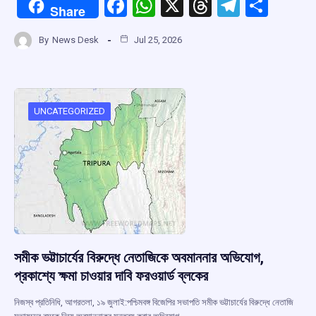
F
W
X
T
T
S
Share
a
h
hr
el
h
By
News Desk
Jul 25, 2026
ce
at
e
e
ar
b
s
a
gr
e
o
A
d
a
o
p
s
m
UNCATEGORIZED
k
p
সমীক ভট্টাচার্যের বিরুদ্ধে নেতাজিকে অবমাননার অভিযোগ,
প্রকাশ্যে ক্ষমা চাওয়ার দাবি ফরওয়ার্ড ব্লকের
নিজস্ব প্রতিনিধি, আগরতলা, ১৯ জুলাই:পশ্চিমবঙ্গ বিজেপির সভাপতি সমীক ভট্টাচার্যের বিরুদ্ধে নেতাজি