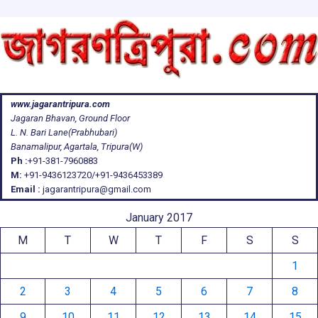
www.jagarantripura.com
Jagaran Bhavan, Ground Floor
L. N. Bari Lane(Prabhubari)
Banamalipur, Agartala, Tripura(W)
Ph :
+91-381-7960883
M:
+91-9436123720/+91-9436453389
Email :
jagarantripura@gmail.com
January 2017
M
T
W
T
F
S
S
1
2
3
4
5
6
7
8
9
10
11
12
13
14
15