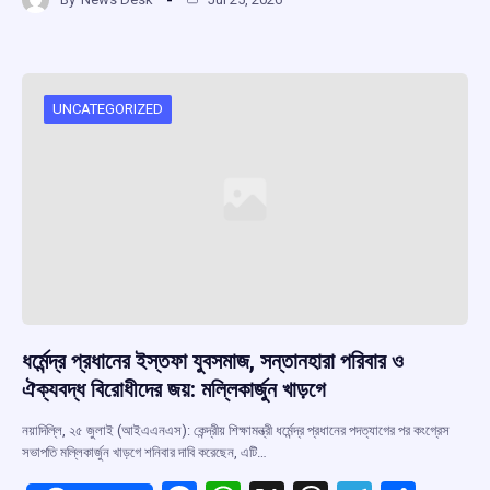
ce
at
e
e
ar
b
s
a
gr
e
o
A
d
a
o
p
s
m
UNCATEGORIZED
k
p
ধর্মেন্দ্র প্রধানের ইস্তফা যুবসমাজ, সন্তানহারা পরিবার ও
ঐক্যবদ্ধ বিরোধীদের জয়: মল্লিকার্জুন খাড়গে
নয়াদিল্লি, ২৫ জুলাই (আইএএনএস): কেন্দ্রীয় শিক্ষামন্ত্রী ধর্মেন্দ্র প্রধানের পদত্যাগের পর কংগ্রেস
সভাপতি মল্লিকার্জুন খাড়গে শনিবার দাবি করেছেন, এটি…