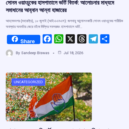
সোনম ওয়াংচুকের হাসপাতালে ভর্তি বিতর্ক: আলোচনার মাধ্যমে
সমাধানের আহ্বান আন্না হাজারের
আহমেদনগর (মহারাষ্ট্র), ১৮ জুলাই (আইএএনএস): জলবায়ু আন্দোলনকারী সোনম ওয়াংচুকের শারীরিক
অবস্থার অবনতির জেরে তাঁকে দিল্লির সফদরজং হাসপাতালে ভর্তি…
F
W
X
T
T
S
Share
a
h
hr
el
h
By
Sandeep Biswas
Jul 18, 2026
ce
at
e
e
ar
b
s
a
gr
e
o
A
d
a
o
p
s
m
UNCATEGORIZED
k
p