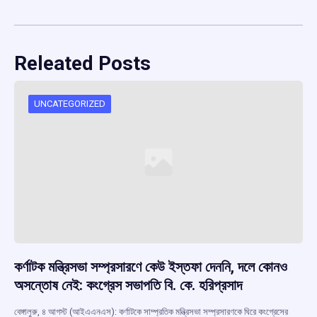
Releated Posts
UNCATEGORIZED
কর্ণাটক মন্ত্রিসভা সম্প্রসারণে কেউ ইস্তফা দেননি, দলে কোনও
অসন্তোষ নেই: কংগ্রেস সভাপতি বি. কে. হরিপ্রসাদ
বেঙ্গালুরু, ৪ আগস্ট (আইএএনএস): কর্ণাটকে সাম্প্রতিক মন্ত্রিসভা সম্প্রসারণকে ঘিরে কংগ্রেসের