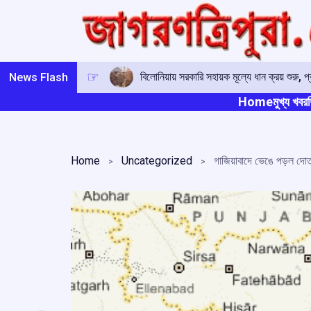
Skip
to
content
বিলোনিয়ায় সরকারি সহায়ক মূল্যে ধান ক্রয় শুরু
News Flash
Home
মুখ্য খবর
ত
Home
Uncategorized
গাজিয়াবাদে ভেঙে পড়ল দোতল