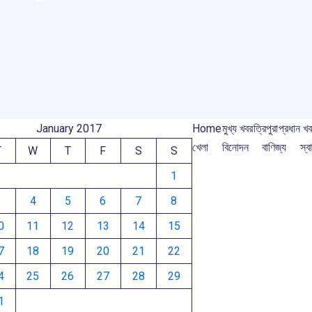
r
ar
o
A
d
a
e
o
p
s
m
m
k
p
January 2017
Home
মুখ্য খবর
ত্রিপুরা
প্রধান খ
খেলা
বিনোদন
বাণিজ্য
স্বা
T
W
T
F
S
S
1
3
4
5
6
7
8
0
11
12
13
14
15
7
18
19
20
21
22
4
25
26
27
28
29
1