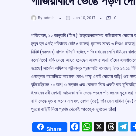
গাজিয়াবাদে ভেঙে পড়ল দোত
By
admin
Jan 10, 2017
0
গাজিয়াবাদ, ১০ জানুয়ারি (হি.স.): উত্তরপ্রদেশের গাজিয়াবাদে দোতলা
মৃতু্য হল একই পরিবারের মোট ৫ জনের| মৃতদের মধ্যে ৩ শিশুও রয়েছে
মিনিট (মঙ্গলবার) নাগাদ ঘটনাটি ঘটেছে গাজিয়াবাদের লোনি টাউনের রাহ
কলোনিতে| বাড়ি ভেঙে আহত হয়েছেন আরও ৫ জন| তাঁদের হাসপাতালে 
হয়েছে| সার্কেল অফিসার শ্রীকান্ত প্রজাপতি বলেছেন, ‘রাত ১২.১৫ মিন
এনক্লেভ কলোনিতে আচমকা ভেঙে পড়ে একটি দোতলা বাড়ি| ওই সময় 
ঘুমিয়েছিলেন ১০ জন| ৩ সন্তান এবং বোনকে নিয়ে একটি ঘরে ঘুমিয়েছি
ইমরানের স্ত্রী রেশমা| আচমকা বাড়ি ভেঙে পড়লে পাঁচ জনের মৃতু্য হ
বাড়ি ভেঙে মৃত ৫ জনের নাম হল, রেশমা (৩৫), তাঁর বোন হাসিনা (২৮) এ
পুরনো বাড়িটি নিয়ে প্রথম থেকেই আতঙ্কে ভুগতেন তাঁরা|
Facebook
WhatsApp
X
Thre
T
Share