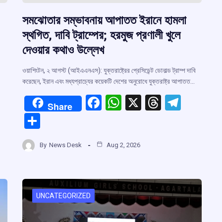
সমঝোতার সম্ভাবনায় আপাতত ইরানে হামলা
স্থগিত, দাবি ট্রাম্পের; হরমুজ প্রণালী খুলে
দেওয়ার কথাও উল্লেখ
ওয়াশিংটন, ২ আগস্ট (আইএএনএস): যুক্তরাষ্ট্রের প্রেসিডেন্ট ডোনাল্ড ট্রাম্প দাবি
করেছেন, ইরান এবং মধ্যপ্রাচ্যের কয়েকটি দেশের অনুরোধে যুক্তরাষ্ট্র আপাতত…
F
W
X
T
T
Share
a
h
hr
el
S
ce
at
e
e
h
r
b
s
a
gr
By
News Desk
Aug 2, 2026
ar
o
A
d
a
e
m
o
p
s
m
k
p
UNCATEGORIZED