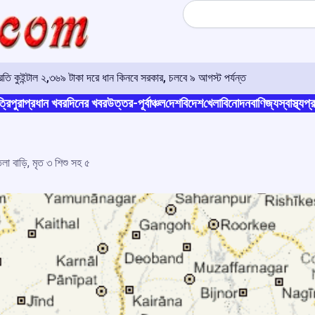
Search
, প্রতি কুইন্টাল ২,৩৬৯ টাকা দরে ধান কিনবে সরকার, চলবে ৯ আগস্ট পর্যন্ত
্রিপুরা
প্রধান খবর
দিনের খবর
উত্তর-পূর্বাঞ্চল
দেশ
বিদেশ
খেলা
বিনোদন
বাণিজ্য
স্বাস্থ্য
প্র
া বাড়ি, মৃত ৩ শিশু সহ ৫