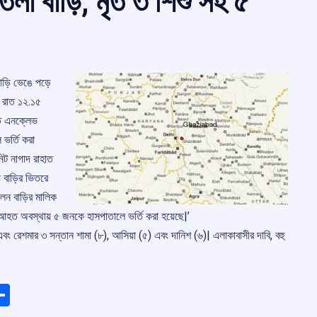
লা বাড়ি, মৃত ৩ শিশু সহ ৫
 বাড়ি ভেঙে পড়ে
| রাত ১২.১৫
াত এনক্লেভ
ভর্তি করা
িট নাগাদ রাহাত
বাড়ির ভিতরে
লেন বাড়ির মালিক
য়| আহত অবস্থায় ৫ জনকে হাসপাতালে ভর্তি করা হয়েছে|’
বং রেশমার ৩ সন্তান শামা (৮), আসিয়া (৫) এবং দানিশ (৬)| এলাকাবাসীর দাবি, বহু
ads
elegram
Share