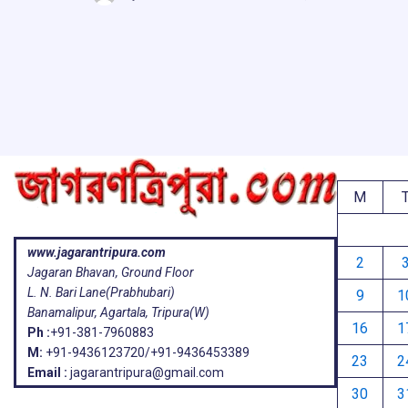
b
s
a
g
ar
o
A
d
a
e
o
p
s
k
p
M
www.jagarantripura.com
2
Jagaran Bhavan, Ground Floor
L. N. Bari Lane(Prabhubari)
9
1
Banamalipur, Agartala, Tripura(W)
16
1
Ph :
+91-381-7960883
M:
+91-9436123720/+91-9436453389
23
2
Email :
jagarantripura@gmail.com
30
3