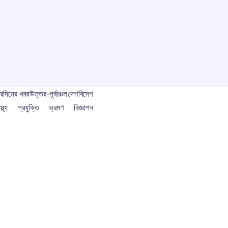
বর
দিনের খবর
উত্তর-পূর্বাঞ্চল
দেশ
বিদেশ
স্থ্য
প্রযুক্তি
ভ্রমণ
বিজ্ঞাপন