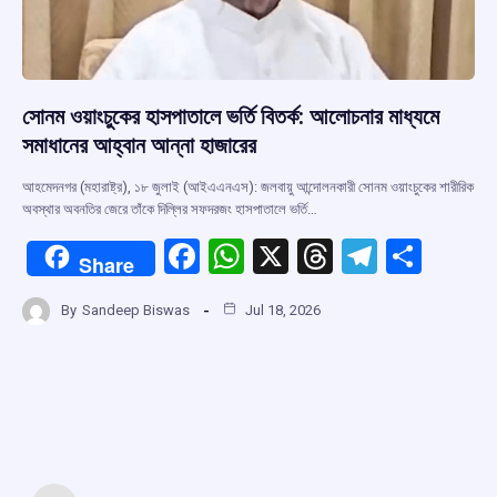
সোনম ওয়াংচুকের হাসপাতালে ভর্তি বিতর্ক: আলোচনার মাধ্যমে
সমাধানের আহ্বান আন্না হাজারের
আহমেদনগর (মহারাষ্ট্র), ১৮ জুলাই (আইএএনএস): জলবায়ু আন্দোলনকারী সোনম ওয়াংচুকের শারীরিক
অবস্থার অবনতির জেরে তাঁকে দিল্লির সফদরজং হাসপাতালে ভর্তি…
F
W
X
T
T
S
Share
a
h
hr
el
h
By
Sandeep Biswas
Jul 18, 2026
ce
at
e
e
ar
b
s
a
gr
e
o
A
d
a
o
p
s
m
k
p