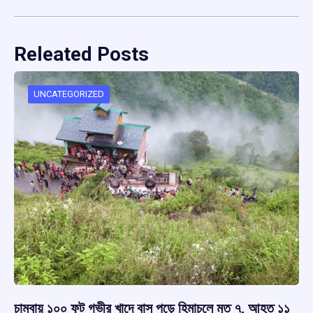
Releated Posts
UNCATEGORIZED
চাম্বায় ১০০ ফুট গভীর খাদে বাস পড়ে হিমাচলে মৃত ৭, আহত ১১