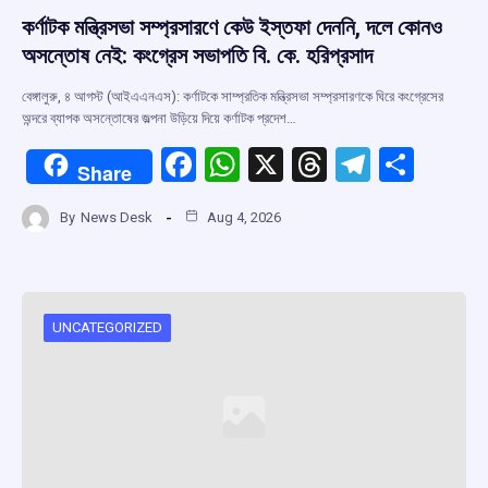
কর্ণাটক মন্ত্রিসভা সম্প্রসারণে কেউ ইস্তফা দেননি, দলে কোনও
অসন্তোষ নেই: কংগ্রেস সভাপতি বি. কে. হরিপ্রসাদ
বেঙ্গালুরু, ৪ আগস্ট (আইএএনএস): কর্ণাটকে সাম্প্রতিক মন্ত্রিসভা সম্প্রসারণকে ঘিরে কংগ্রেসের
অন্দরে ব্যাপক অসন্তোষের জল্পনা উড়িয়ে দিয়ে কর্ণাটক প্রদেশ…
F
W
X
T
T
S
Share
a
h
hr
el
h
By
News Desk
Aug 4, 2026
ce
at
e
e
ar
b
s
a
gr
e
o
A
d
a
o
p
s
m
UNCATEGORIZED
k
p