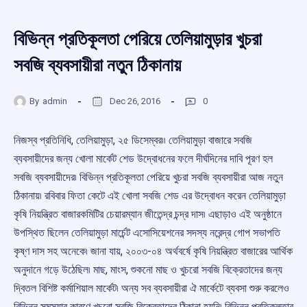
বিভিন্ন প্রতিকূলতা পেরিয়ে তেলিয়ামুড়ার খুচরা
সবজি ব্যবসায়ীরা নতুন ঠিকানায়
By
admin
Dec 26, 2016
0
নিজস্ব প্রতিনিধি, তেলিয়ামুড়া, ২৫ ডিসেম্বর৷৷ তেলিয়ামুড়া বাজারে সবজি
ব্যবসায়ীদের জন্য খোলা মার্কেট শেড উদ্বোধনের ফলে দীর্ঘদিনের দাবি পূরণ হল
সবজি ব্যবসায়ীদের৷ বিভিন্ন প্রতিকূলতা পেরিয়ে খুচরা সবজি ব্যবসায়ীরা আজ নতুন
ঠিকানায়৷ রবিবার ফিতা কেটে এই খোলা সবজি শেড এর উদ্বোধন করেন তেলিয়ামুড়া
কৃষি নিয়ন্ত্রিত বাজারকমিটির চেয়ারম্যান জীতেন্দ্র চন্দ্র দাস৷ এছাড়াও এই অনুষ্ঠানে
উপস্থিত ছিলেন তেলিয়ামুড়া মার্চেন্ট এসোসিয়েশনের সদস্য নরেন্দ্র গোপ সভাপতি
কৃষ্ণ দাস সহ অনেকে৷ জানা যায়, ২০০৩-০৪ অর্থবর্ষে কৃষি নিয়ন্ত্রিত বাজারের আর্থিক
অনুদানে গড়ে উঠেছিল৷ মাছ, মাংস, শুকনো মাছ ও খুচরো সবজি বিক্রেতাদের জন্য
দ্বিতল বিশিষ্ট কর্মাশিয়াল মার্কেট৷ অন্য সব ব্যবসায়ীরা ঐ মার্কেটে ব্যবসা শুরু করলেও
বিভিন্ন সমস্যার কারণে খুচরো সবজি বিক্রেতাদের ঠিকানা হয়নি৷ বিভিন্ন প্রতিকূলতার