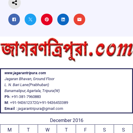
www.jagarantripura.com
Jagaran Bhavan, Ground Floor
L. N. Bari Lane(Prabhubari)
Banamalipur, Agartala, Tripura(W)
Ph :
+91-381-7960883
M:
+91-9436123720/+91-9436453389
Email :
jagarantripura@gmail.com
December 2016
M
T
W
T
F
S
S