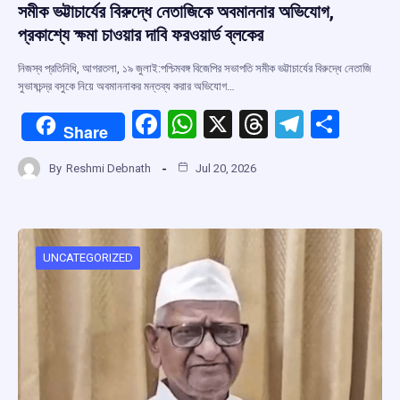
সমীক ভট্টাচার্যের বিরুদ্ধে নেতাজিকে অবমাননার অভিযোগ,
প্রকাশ্যে ক্ষমা চাওয়ার দাবি ফরওয়ার্ড ব্লকের
নিজস্ব প্রতিনিধি, আগরতলা, ১৯ জুলাই:পশ্চিমবঙ্গ বিজেপির সভাপতি সমীক ভট্টাচার্যের বিরুদ্ধে নেতাজি
সুভাষচন্দ্র বসুকে নিয়ে অবমাননাকর মন্তব্য করার অভিযোগ…
F
W
X
T
T
S
Share
a
h
hr
el
h
By
Reshmi Debnath
Jul 20, 2026
ce
at
e
e
ar
b
s
a
gr
e
o
A
d
a
o
p
s
m
UNCATEGORIZED
k
p