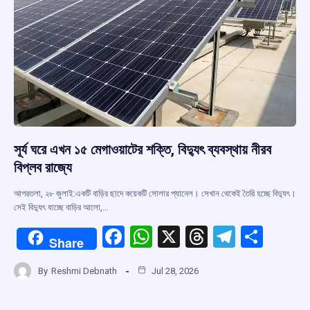
সূর্য ঘরে এখন ১৫ মেগাওয়াটের শক্তি, বিদ্যুৎ ব্যবস্থায় নীরব
বিপ্লব রাজ্যে
আগরতলা, ২৮ জুলাই:একটি বাড়ির ছাদে কয়েকটি সোলার প্যানেল। সেখান থেকেই তৈরি হচ্ছে বিদ্যুৎ।
সেই বিদ্যুৎ যাচ্ছে বাড়ির আলো,…
F
W
X
T
T
S
Share
a
h
hr
el
h
By
Reshmi Debnath
Jul 28, 2026
ce
at
e
e
ar
b
s
a
gr
e