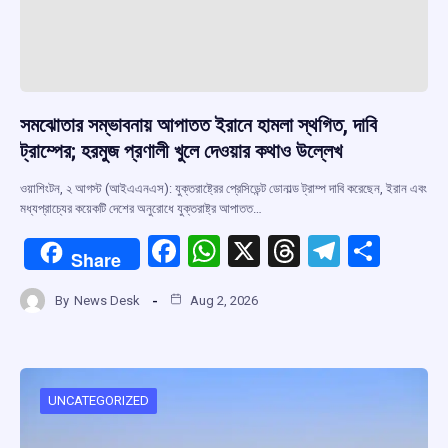
সমঝোতার সম্ভাবনায় আপাতত ইরানে হামলা স্থগিত, দাবি
ট্রাম্পের; হরমুজ প্রণালী খুলে দেওয়ার কথাও উল্লেখ
ওয়াশিংটন, ২ আগস্ট (আইএএনএস): যুক্তরাষ্ট্রের প্রেসিডেন্ট ডোনাল্ড ট্রাম্প দাবি করেছেন, ইরান এবং
মধ্যপ্রাচ্যের কয়েকটি দেশের অনুরোধে যুক্তরাষ্ট্র আপাতত…
F
W
X
T
T
S
Share
a
h
hr
el
h
By
News Desk
Aug 2, 2026
ce
at
e
e
ar
b
s
a
gr
e
o
A
d
a
o
p
s
m
UNCATEGORIZED
k
p