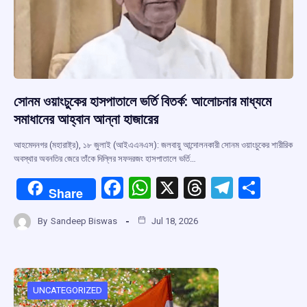
সোনম ওয়াংচুকের হাসপাতালে ভর্তি বিতর্ক: আলোচনার মাধ্যমে
সমাধানের আহ্বান আন্না হাজারের
আহমেদনগর (মহারাষ্ট্র), ১৮ জুলাই (আইএএনএস): জলবায়ু আন্দোলনকারী সোনম ওয়াংচুকের শারীরিক
অবস্থার অবনতির জেরে তাঁকে দিল্লির সফদরজং হাসপাতালে ভর্তি…
F
W
X
T
T
S
Share
a
h
hr
el
h
By
Sandeep Biswas
Jul 18, 2026
ce
at
e
e
ar
b
s
a
gr
e
o
A
d
a
o
p
s
m
UNCATEGORIZED