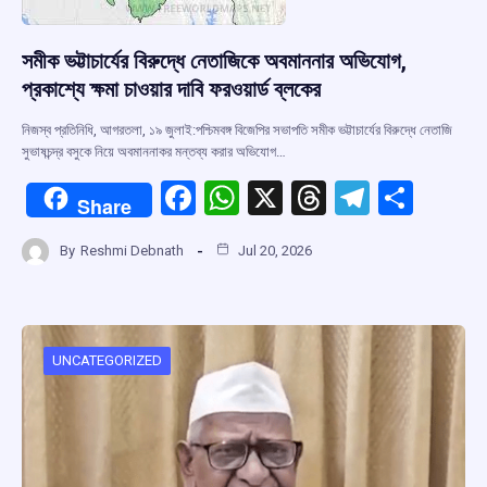
সমীক ভট্টাচার্যের বিরুদ্ধে নেতাজিকে অবমাননার অভিযোগ,
প্রকাশ্যে ক্ষমা চাওয়ার দাবি ফরওয়ার্ড ব্লকের
নিজস্ব প্রতিনিধি, আগরতলা, ১৯ জুলাই:পশ্চিমবঙ্গ বিজেপির সভাপতি সমীক ভট্টাচার্যের বিরুদ্ধে নেতাজি
সুভাষচন্দ্র বসুকে নিয়ে অবমাননাকর মন্তব্য করার অভিযোগ…
F
W
X
T
T
S
Share
a
h
hr
el
h
By
Reshmi Debnath
Jul 20, 2026
ce
at
e
e
ar
b
s
a
gr
e
o
A
d
a
o
p
s
m
UNCATEGORIZED
k
p