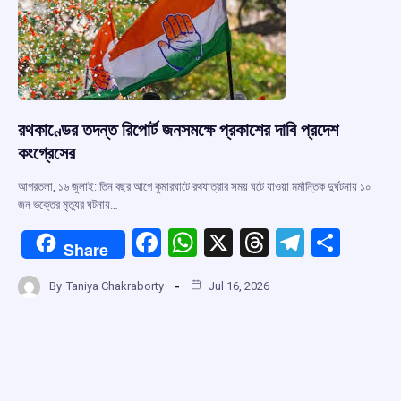
k
p
রথকাণ্ডের তদন্ত রিপোর্ট জনসমক্ষে প্রকাশের দাবি প্রদেশ
কংগ্রেসের
আগরতলা, ১৬ জুলাই: তিন বছর আগে কুমারঘাটে রথযাত্রার সময় ঘটে যাওয়া মর্মান্তিক দুর্ঘটনায় ১০
জন ভক্তের মৃত্যুর ঘটনায়…
F
W
X
T
T
S
Share
a
h
hr
el
h
By
Taniya Chakraborty
Jul 16, 2026
ce
at
e
e
ar
b
s
a
gr
e
o
A
d
a
o
p
s
m