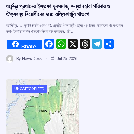
ধর্মেন্দ্র প্রধানের ইস্তফা যুবসমাজ, সন্তানহারা পরিবার ও
ঐক্যবদ্ধ বিরোধীদের জয়: মল্লিকার্জুন খাড়গে
নয়াদিল্লি, ২৫ জুলাই (আইএএনএস): কেন্দ্রীয় শিক্ষামন্ত্রী ধর্মেন্দ্র প্রধানের পদত্যাগের পর কংগ্রেস
সভাপতি মল্লিকার্জুন খাড়গে শনিবার দাবি করেছেন, এটি…
F
W
X
T
T
S
Share
a
h
hr
el
h
By
News Desk
Jul 25, 2026
ce
at
e
e
ar
b
s
a
gr
e
o
A
d
a
o
p
s
m
UNCATEGORIZED
k
p