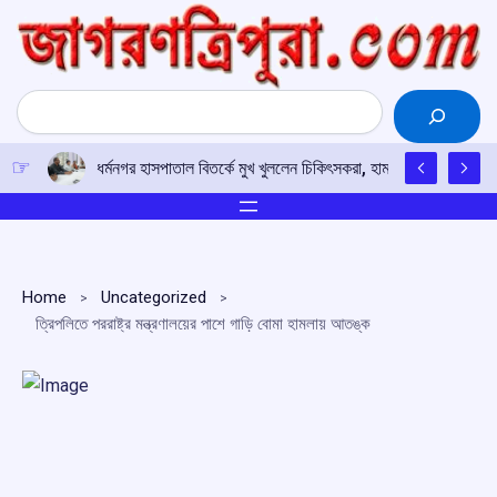
Skip
to
content
Search
ধর্মনগর হাসপাতাল বিতর্কে মুখ খুললেন চিকিৎসকরা, হামলার অভিযোগে
Home
Uncategorized
ত্রিপলিতে পররাষ্ট্র মন্ত্রণালয়ের পাশে গাড়ি বোমা হামলায় আতঙ্ক