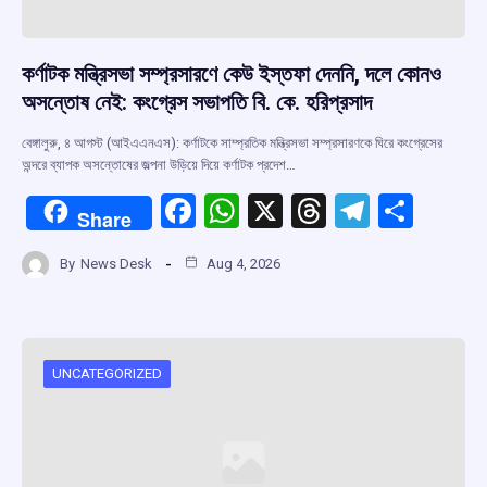
কর্ণাটক মন্ত্রিসভা সম্প্রসারণে কেউ ইস্তফা দেননি, দলে কোনও
অসন্তোষ নেই: কংগ্রেস সভাপতি বি. কে. হরিপ্রসাদ
বেঙ্গালুরু, ৪ আগস্ট (আইএএনএস): কর্ণাটকে সাম্প্রতিক মন্ত্রিসভা সম্প্রসারণকে ঘিরে কংগ্রেসের
অন্দরে ব্যাপক অসন্তোষের জল্পনা উড়িয়ে দিয়ে কর্ণাটক প্রদেশ…
F
W
X
T
T
S
Share
a
h
hr
el
h
By
News Desk
Aug 4, 2026
ce
at
e
e
ar
b
s
a
gr
e
o
A
d
a
o
p
s
m
UNCATEGORIZED
k
p