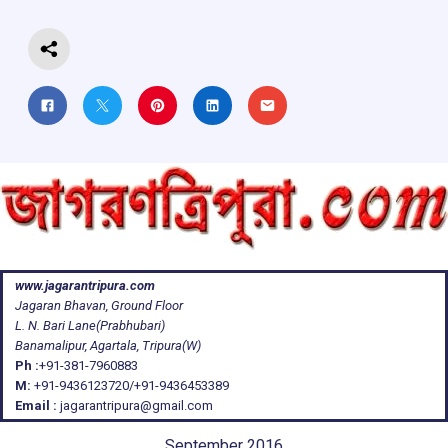
k
p
www.jagarantripura.com
Jagaran Bhavan, Ground Floor
L. N. Bari Lane(Prabhubari)
Banamalipur, Agartala, Tripura(W)
Ph :
+91-381-7960883
M:
+91-9436123720/+91-9436453389
Email :
jagarantripura@gmail.com
September 2016