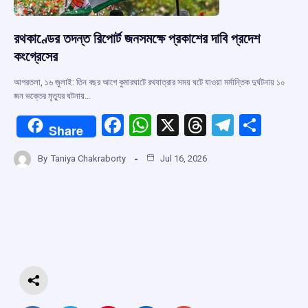
রথকাণ্ডের তদন্ত রিপোর্ট জনসমক্ষে প্রকাশের দাবি প্রদেশ
কংগ্রেসের
আগরতলা, ১৬ জুলাই: তিন বছর আগে কুমারঘাটে রথযাত্রার সময় ঘটে যাওয়া মর্মান্তিক দুর্ঘটনায় ১০
জন ভক্তের মৃত্যুর ঘটনায়…
F
W
X
T
T
S
Share
a
h
hr
el
h
By
Taniya Chakraborty
Jul 16, 2026
ce
at
e
e
ar
b
s
a
gr
e
o
A
d
a
o
p
s
m
k
p