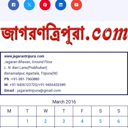
www.jagarantripura.com
Jagaran Bhavan, Ground Floor
L. N. Bari Lane(Prabhubari)
Banamalipur, Agartala, Tripura(W)
Ph :
+91-381-7960883
M:
+91-9436123720/+91-9436453389
Email :
jagarantripura@gmail.com
March 2016
M
T
W
T
F
S
S
1
2
3
4
5
6