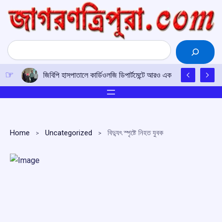
Skip
to
content
Search
জিবিপি হাসপাতালে কার্ডিওলজি ডিপার্টমেন্টে আরও এক জন্মগত হৃদরোগীনি
Home
Uncategorized
বিদ্যুৎ স্পৃষ্টে নিহত যুবক