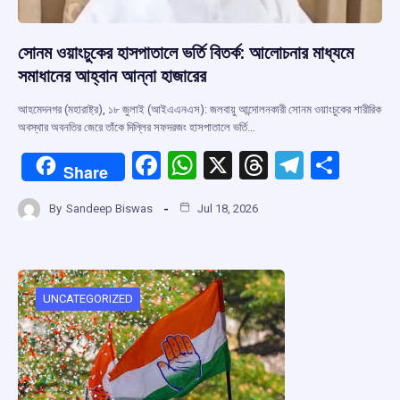
সোনম ওয়াংচুকের হাসপাতালে ভর্তি বিতর্ক: আলোচনার মাধ্যমে
সমাধানের আহ্বান আন্না হাজারের
আহমেদনগর (মহারাষ্ট্র), ১৮ জুলাই (আইএএনএস): জলবায়ু আন্দোলনকারী সোনম ওয়াংচুকের শারীরিক
অবস্থার অবনতির জেরে তাঁকে দিল্লির সফদরজং হাসপাতালে ভর্তি…
F
W
X
T
T
S
Share
a
h
hr
el
h
By
Sandeep Biswas
Jul 18, 2026
ce
at
e
e
ar
b
s
a
gr
e
o
A
d
a
o
p
s
m
UNCATEGORIZED
k
p