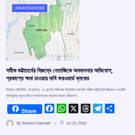
o
A
d
a
o
p
s
m
UNCATEGORIZED
k
p
সমীক ভট্টাচার্যের বিরুদ্ধে নেতাজিকে অবমাননার অভিযোগ,
প্রকাশ্যে ক্ষমা চাওয়ার দাবি ফরওয়ার্ড ব্লকের
নিজস্ব প্রতিনিধি, আগরতলা, ১৯ জুলাই:পশ্চিমবঙ্গ বিজেপির সভাপতি সমীক ভট্টাচার্যের বিরুদ্ধে নেতাজি
সুভাষচন্দ্র বসুকে নিয়ে অবমাননাকর মন্তব্য করার অভিযোগ…
F
W
X
T
T
S
Share
a
h
hr
el
h
By
Reshmi Debnath
Jul 20, 2026
ce
at
e
e
ar