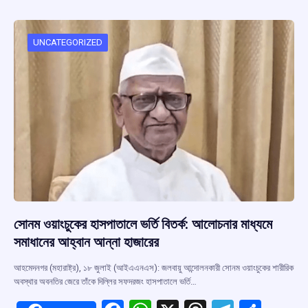
b
s
a
gr
e
o
A
d
a
o
p
s
m
UNCATEGORIZED
k
p
সোনম ওয়াংচুকের হাসপাতালে ভর্তি বিতর্ক: আলোচনার মাধ্যমে
সমাধানের আহ্বান আন্না হাজারের
আহমেদনগর (মহারাষ্ট্র), ১৮ জুলাই (আইএএনএস): জলবায়ু আন্দোলনকারী সোনম ওয়াংচুকের শারীরিক
অবস্থার অবনতির জেরে তাঁকে দিল্লির সফদরজং হাসপাতালে ভর্তি…