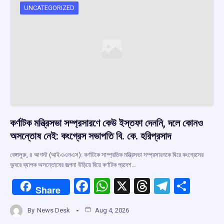
UNCATEGORIZED
কর্ণাটক মন্ত্রিসভা সম্প্রসারণে কেউ ইস্তফা দেননি, দলে কোনও
অসন্তোষ নেই: কংগ্রেস সভাপতি বি. কে. হরিপ্রসাদ
বেঙ্গালুরু, ৪ আগস্ট (আইএএনএস): কর্ণাটকে সাম্প্রতিক মন্ত্রিসভা সম্প্রসারণকে ঘিরে কংগ্রেসের
অন্দরে ব্যাপক অসন্তোষের জল্পনা উড়িয়ে দিয়ে কর্ণাটক প্রদেশ…
F
W
X
T
T
S
Share
a
h
hr
el
h
By
News Desk
Aug 4, 2026
ce
at
e
e
ar