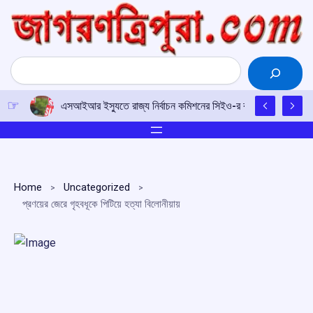
Skip
to
content
Search
এসআইআর ইস্যুতে রাজ্য নির্বাচন কমিশনের সিইও-র কাছে আইপিএফটির ড
Home
Uncategorized
প্রণয়ের জেরে গৃহবধূকে পিটিয়ে হত্যা বিলোনীয়ায়