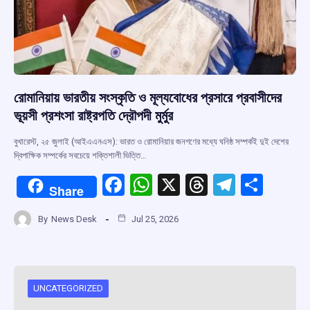
রোমানিয়ায় ভারতীয় সংস্কৃতি ও মূল্যবোধের প্রসারে প্রবাসীদের
ভূয়সী প্রশংসা রাষ্ট্রপতি দ্রৌপদী মুর্মুর
বুখারেস্ট, ২৫ জুলাই (আইএএনএস): ভারত ও রোমানিয়ার জনগণের মধ্যে ঘনিষ্ঠ সম্পর্কই দুই দেশের
দ্বিপাক্ষিক সম্পর্কের সবচেয়ে শক্তিশালী ভিত্তি…
F
W
X
T
T
S
Share
a
h
hr
el
h
By
News Desk
Jul 25, 2026
ce
at
e
e
ar
b
s
a
gr
e
o
A
d
a
o
p
s
m
UNCATEGORIZED