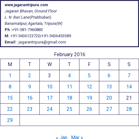
www.jagarantripura.com
Jagaran Bhavan, Ground Floor
L. N. Bari Lane(Prabhubari)
Banamalipur, Agartala, Tripura(W)
Ph :
+91-381-7960883
M:
+91-9436123720/+91-9436453389
Email :
jagarantripura@gmail.com
February 2016
M
T
W
T
F
S
S
1
2
3
4
5
6
7
8
9
10
11
12
13
14
15
16
17
18
19
20
21
22
23
24
25
26
27
28
29
« Jan
Mar »